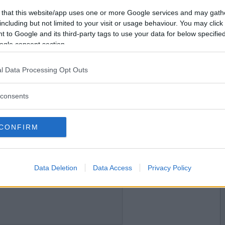
2016-09-07 22:22
Vill du bli
 that this website/app uses one or more Google services and may gath
medlem?
including but not limited to your visit or usage behaviour. You may click 
 to Google and its third-party tags to use your data for below specifi
Skapa nytt konto
ogle consent section.
l Data Processing Opt Outs
2016-09-07 22:25
consents
CONFIRM
2016-09-07 22:29
Data Deletion
Data Access
Privacy Policy