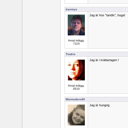
travmys
Jag är hos "tandis", huga!
Antal inlägg:
7110
Tindris
Jag är i tvättartagen !
Antal inlägg:
3510
Mormodern49
Jag är hungrig