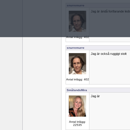
snurremurre
Jag är ändå fortfarande led
Antal inlägg: 402
snurremurre
Jag är också ruggigt stolt
Antal inlägg: 402
SmålandsMira
Jag är
Antal inlägg:
22535