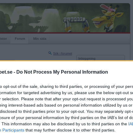
istor
Forum
Min sida
Sök i forumet
Inloggning
rneringar
Användare
et.se -
Do Not Process My Personal Information
Nästa sida »
Lösenord
Sista sidan »
to opt-out of the sale, sharing to third parties, or processing of your per
Kom ihåg mig
2016-09-07 22:09
formation for targeted advertising by us, please use the below opt-out s
Logga in
r selection. Please note that after your opt-out request is processed y
eing interest-based ads based on personal information utilized by us or
Glömt ditt lösenord?
Få ny aktiveringslänk
disclosed to third parties prior to your opt-out. You may separately opt-
losure of your personal information by third parties on the IAB’s list of
. This information may also be disclosed by us to third parties on the
IA
Betapet är gratis!
Participants
that may further disclose it to other third parties.