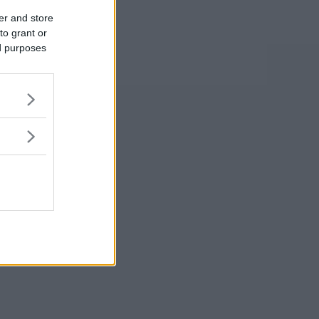
er and store
to grant or
ed purposes