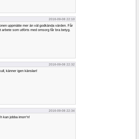
2016-09-08 22:10
ationen uppmätte mer än väl godkända värden. Får
t arbete som utförts med omsorg får bra betyg.
2016-09-08 22:32
kull, känner igen känslan!
2016-09-08 22:34
h kan jobba imorr'n!