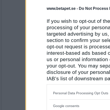
www.betapet.se -
Do Not Process 
Sopot
Jag är beslutsam
If you wish to opt-out of the
processing of your personal
targeted advertising by us
Antal inlägg: 193
section to confirm your sel
SmålandsMira
opt-out request is proces
Tack Mio, jag byter jobb, efterlängtat men li
må-fr, inga helger el storhelger mer och gl
interest-based ads based o
us or personal information d
your opt-out. You may separ
Antal inlägg:
disclosure of your personal
22535
IAB’s list of downstream pa
Wulfenia
- Ej medlem längre
also be disclosed by us to 
Jag är Äntligen tbx i Jämtland!
Downstream Participants
th
Personal Data Processing Opt Outs
third parties.
Google consents
Antal inlägg:
Please note that this web
1898