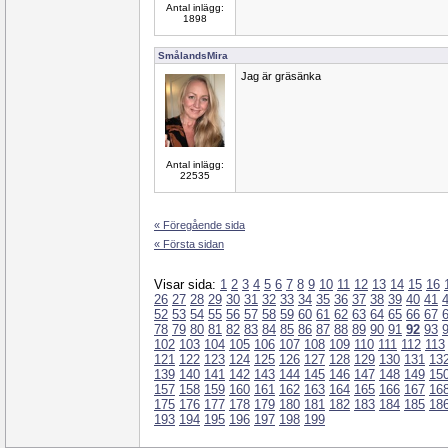
Antal inlägg:
1898
SmålandsMira
Jag är gräsänka
Antal inlägg:
22535
« Föregående sida
« Första sidan
Visar sida:
1
2
3
4
5
6
7
8
9
10
11
12
13
14
15
16
26
27
28
29
30
31
32
33
34
35
36
37
38
39
40
41
52
53
54
55
56
57
58
59
60
61
62
63
64
65
66
67
78
79
80
81
82
83
84
85
86
87
88
89
90
91
92
93
102
103
104
105
106
107
108
109
110
111
112
113
121
122
123
124
125
126
127
128
129
130
131
13
139
140
141
142
143
144
145
146
147
148
149
15
157
158
159
160
161
162
163
164
165
166
167
16
175
176
177
178
179
180
181
182
183
184
185
18
193
194
195
196
197
198
199