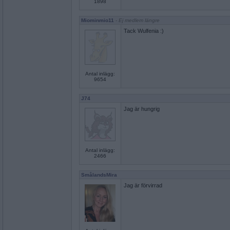
1898
Miominmio11
- Ej medlem längre
Tack Wulfenia :)
Antal inlägg:
9654
J74
Jag är hungrig
Antal inlägg:
2466
SmålandsMira
Jag är förvirrad