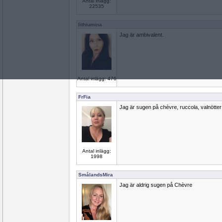
Antal inlägg:
22535
lithiumina
Jag är ambivalent.
Antal inlägg: 476
FrFia
Jag är sugen på chèvre, ruccola, valnötte
Antal inlägg:
1998
SmålandsMira
Jag är aldrig sugen på Chèvre