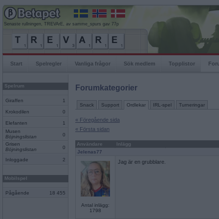
Senaste rullningen, TREVArE, av samme_spurs gav 77p
Start
Spelregler
Vanliga frågor
Sök medlem
Topplistor
For
Spelrum
Forumkategorier
Giraffen
1
Snack
Support
Ordlekar
IRL-spel
Turneringar
Krokodilen
0
« Föregående sida
Elefanten
1
« Första sidan
Musen
0
Böjningslistan
Grisen
Användare
Inlägg
0
Böjningslistan
Jelenas77
Inloggade
2
Jag är en grubblare.
Mobilspel
Pågående
18 455
Antal inlägg:
1798