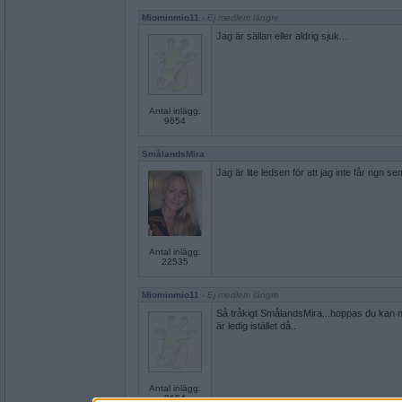
Miominmio11
- Ej medlem längre
Jag är sällan eller aldrig sjuk...
Antal inlägg:
9654
SmålandsMira
Jag är lite ledsen för att jag inte får ngn s
Antal inlägg:
22535
Miominmio11
- Ej medlem längre
Så tråkigt SmålandsMira...hoppas du kan nj
är ledig istället då..
Antal inlägg:
9654