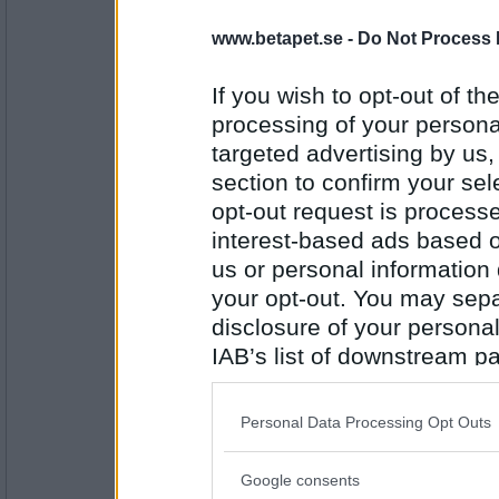
Beth69
Jag är trött på detta skitväder.
www.betapet.se -
Do Not Process 
If you wish to opt-out of the
processing of your personal
Antal inlägg:
1716
targeted advertising by us
en dum en
section to confirm your sel
Jag är mätt.
opt-out request is proces
interest-based ads based o
us or personal information d
Antal inlägg:
your opt-out. You may separ
13194
disclosure of your personal
heheckon
IAB’s list of downstream pa
Jag är inte hemma.
also be disclosed by us to 
Downstream Participants
th
Personal Data Processing Opt Outs
third parties.
Antal inlägg:
4549
Google consents
Please note that this web