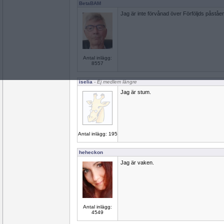
BetaBAM
Jag är inte förvånad över Förföljds påståe
Antal inlägg:
8557
iselia
- Ej medlem längre
Jag är stum.
Antal inlägg: 195
heheckon
Jag är vaken.
Antal inlägg:
4549