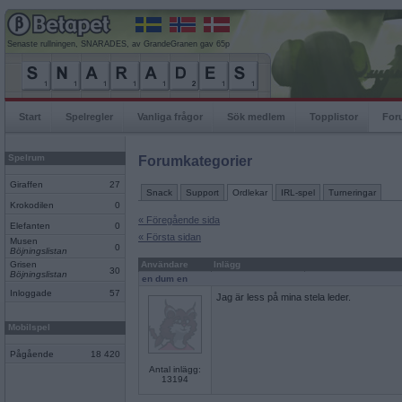
Senaste rullningen, SNARADES, av GrandeGranen gav 65p
Start
Spelregler
Vanliga frågor
Sök medlem
Topplistor
For
Spelrum
Forumkategorier
Giraffen
27
Snack
Support
Ordlekar
IRL-spel
Turneringar
Krokodilen
0
« Föregående sida
Elefanten
0
« Första sidan
Musen
0
Böjningslistan
Grisen
Användare
Inlägg
30
Böjningslistan
en dum en
Inloggade
57
Jag är less på mina stela leder.
Mobilspel
Pågående
18 420
Antal inlägg:
13194