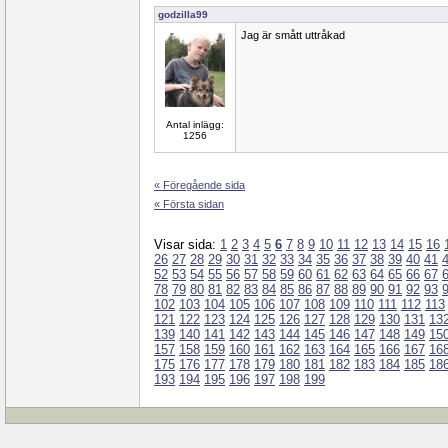
godzilla99
Jag är smått uttråkad
Antal inlägg:
1256
« Föregående sida
« Första sidan
Visar sida:
1
2
3
4
5
6
7
8
9
10
11
12
13
14
15
16
26
27
28
29
30
31
32
33
34
35
36
37
38
39
40
41
52
53
54
55
56
57
58
59
60
61
62
63
64
65
66
67
78
79
80
81
82
83
84
85
86
87
88
89
90
91
92
93
102
103
104
105
106
107
108
109
110
111
112
113
121
122
123
124
125
126
127
128
129
130
131
13
139
140
141
142
143
144
145
146
147
148
149
15
157
158
159
160
161
162
163
164
165
166
167
16
175
176
177
178
179
180
181
182
183
184
185
18
193
194
195
196
197
198
199