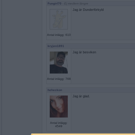
Fungirl70
- Ej medlem längre
Jag är Dunderförkyld
Antal inlägg: 610
kryjen1891
Jag är besviken
Antal inlägg: 768
heheckon
Jag är glad.
Antal inlägg:
4549