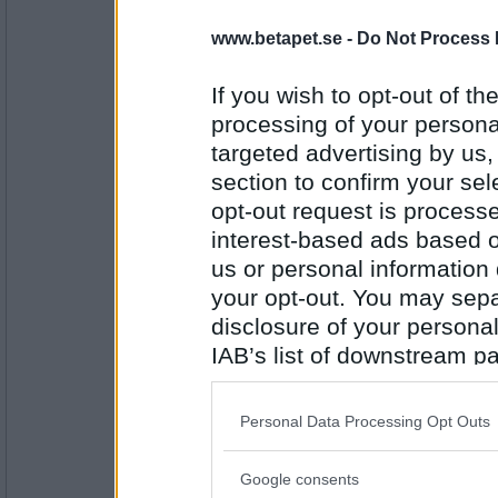
else-marie
Jag är ledig från jobbet ikväll
www.betapet.se -
Do Not Process 
If you wish to opt-out of the
processing of your personal
Antal inlägg:
1059
targeted advertising by us
section to confirm your sel
SmålandsMira
Jag är glad att jag är ledig och ska träffa
opt-out request is proces
interest-based ads based o
us or personal information d
your opt-out. You may separ
Antal inlägg:
22535
disclosure of your personal
IAB’s list of downstream pa
sasibi2
also be disclosed by us to 
Jag är kluven
Downstream Participants
th
Personal Data Processing Opt Outs
third parties.
Google consents
Antal inlägg:
Please note that this web
1719