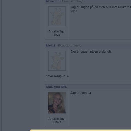
Monicare
- Ej medlem längre
Jag är sugen på en match till mot Mjuktuff 
tiden
Antal inlägg:
4523
Nick 2
- Ej medlem längre
Jag är sugen på en utelunch.
Antal inlägg: 514
SmålandsMira
Jag är hemma
Antal inlägg:
22535