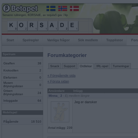
Senaste rullningen, KORSAdE, av tequila5 gav 74p
Start
Spelregler
Vanliga frågor
Sök medlem
Topplistor
For
Spelrum
Forumkategorier
Giraffen
38
Snack
Support
Ordlekar
IRL-spel
Turneringar
Krokodilen
2
« Föregående sida
Elefanten
0
« Första sidan
Musen
0
Böjningslistan
Grisen
Användare
Inlägg
24
Böjningslistan
Minna_ 2
- Ej medlem längre
Inloggade
64
Jeg er dansker
Mobilspel
Pågående
18 510
Antal inlägg: 239