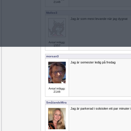
2146
Mollee3
Jag är som mest levande när jag dygnat
Antal inlägg:
1557
morsan3
Jag är semester ledig på fredag
Antal inlägg:
2146
SmålandsMira
Jag är parkerad i solstolen ett par minuter 