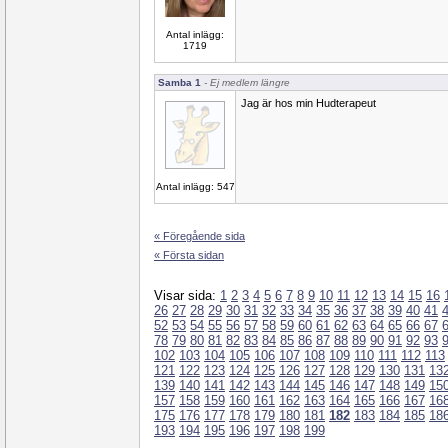
Antal inlägg:
1719
Samba 1
- Ej medlem längre
Jag är hos min Hudterapeut
Antal inlägg: 547
« Föregående sida
« Första sidan
Visar sida:
1
2
3
4
5
6
7
8
9
10
11
12
13
14
15
16
26
27
28
29
30
31
32
33
34
35
36
37
38
39
40
41
52
53
54
55
56
57
58
59
60
61
62
63
64
65
66
67
78
79
80
81
82
83
84
85
86
87
88
89
90
91
92
93
102
103
104
105
106
107
108
109
110
111
112
113
121
122
123
124
125
126
127
128
129
130
131
13
139
140
141
142
143
144
145
146
147
148
149
15
157
158
159
160
161
162
163
164
165
166
167
16
175
176
177
178
179
180
181
182
183
184
185
18
193
194
195
196
197
198
199