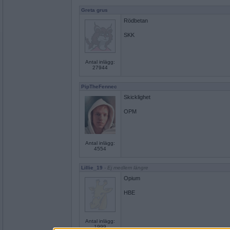
Greta grus
Rödbetan
SKK
Antal inlägg:
27944
PipTheFennec
Skicklighet
OPM
Antal inlägg:
4554
Lillie_19
- Ej medlem längre
Opium
HBE
Antal inlägg:
1999