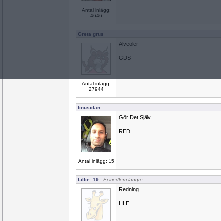
Antal inlägg:
4646
Greta grus
Alveoler
GDS
Antal inlägg:
27944
linusidan
Gör Det Själv
RED
Antal inlägg: 15
Lillie_19
- Ej medlem längre
Redning
HLE