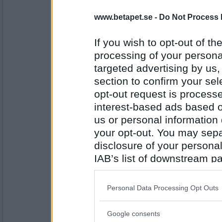
PipTheFennec
www.betapet.se -
Do Not Process 
Härbärge
BFI
If you wish to opt-out of the
processing of your personal
targeted advertising by us
Antal inlägg:
4554
section to confirm your sel
opt-out request is proces
Greta grus
Befriad
interest-based ads based o
us or personal information d
HGD
your opt-out. You may separ
disclosure of your personal
Antal inlägg:
27944
IAB’s list of downstream pa
Bellarom
- Ej medlem längre
also be disclosed by us to 
Helgdag
Downstream Participants
th
Personal Data Processing Opt Outs
HUB
third parties.
Google consents
Please note that this web
Antal inlägg: