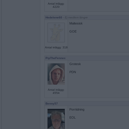
Antal inlägg:
4220
Hedelene60
- Ej medlem längre
Maltesisk
GOE
Antal inlägg: 318
PipTheFennec
Grotesk
PDN
Antal inlägg:
4554
Benny57
Porrtidning
EOL