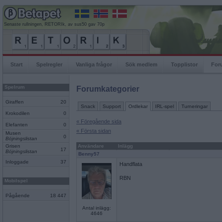
Senaste rullningen, RETORIk, av sus50 gav 70p
Start
Spelregler
Vanliga frågor
Sök medlem
Topplistor
For
Spelrum
Forumkategorier
Giraffen
20
Snack
Support
Ordlekar
IRL-spel
Turneringar
Krokodilen
0
« Föregående sida
Elefanten
0
« Första sidan
Musen
0
Böjningslistan
Grisen
Användare
Inlägg
17
Böjningslistan
Benny57
Inloggade
37
Handflata
RBN
Mobilspel
Pågående
18 447
Antal inlägg:
4646