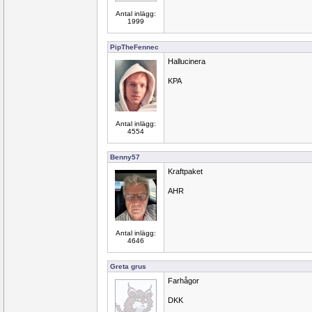
Antal inlägg:
1999
PipTheFennec
Hallucinera
KPA
Antal inlägg:
4554
Benny57
Kraftpaket
AHR
Antal inlägg:
4646
Greta grus
Farhågor
DKK