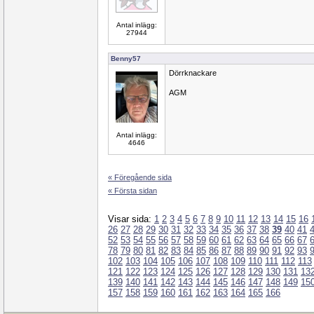
Antal inlägg:
27944
Benny57
Dörrknackare
AGM
Antal inlägg:
4646
« Föregående sida
« Första sidan
Visar sida:
1
2
3
4
5
6
7
8
9
10
11
12
13
14
15
16
26
27
28
29
30
31
32
33
34
35
36
37
38
39
40
41
52
53
54
55
56
57
58
59
60
61
62
63
64
65
66
67
78
79
80
81
82
83
84
85
86
87
88
89
90
91
92
93
102
103
104
105
106
107
108
109
110
111
112
113
121
122
123
124
125
126
127
128
129
130
131
13
139
140
141
142
143
144
145
146
147
148
149
15
157
158
159
160
161
162
163
164
165
166