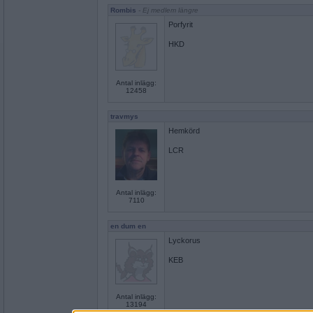
Rombis
- Ej medlem längre
Porfyrit
HKD
Antal inlägg:
12458
travmys
Hemkörd
LCR
Antal inlägg:
7110
en dum en
Lyckorus
KEB
Antal inlägg:
13194