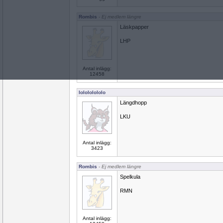
Rombis
- Ej medlem längre
Läskpapper
LHP
Antal inlägg:
12458
lolololololo
Längdhopp
LKU
Antal inlägg:
3423
Rombis
- Ej medlem längre
Spelkula
RMN
Antal inlägg: