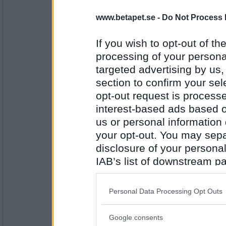
Rombis
- Ej medlem längre
www.betapet.se -
Do Not Process 
Kebab
GVL
If you wish to opt-out of the
processing of your personal
Antal inlägg:
targeted advertising by us
12458
section to confirm your sel
en dum en
opt-out request is proces
Gävle
interest-based ads based o
PRU
us or personal information d
your opt-out. You may separ
Antal inlägg:
disclosure of your personal
13194
IAB’s list of downstream pa
Rombis
- Ej medlem längre
also be disclosed by us to 
Prudentlig
Downstream Participants
th
GTM
Personal Data Processing Opt Outs
third parties.
Google consents
Antal inlägg:
Please note that this web
12458