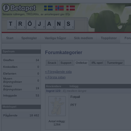
Senaste rullningen, TRÖJANs, av amurleopard gav 67p
Start
Spelregler
Vanliga frågor
Sök medlem
Topplistor
For
Spelrum
Forumkategorier
Giraffen
34
Snack
Support
Ordlekar
IRL-spel
Turneringar
Krokodilen
0
« Föregående sida
Elefanten
0
« Första sidan
Musen
0
Böjningslistan
Grisen
Användare
Inlägg
19
Böjningslistan
Ingrid 123
- Ej medlem längre
Inloggade
53
Fotpall
PFT
Mobilspel
Pågående
18 462
Antal inlägg:
1264