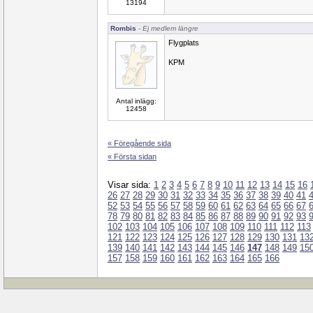
13194
Rombis
- Ej medlem längre
Flygplats
KPM
Antal inlägg:
12458
« Föregående sida
« Första sidan
Visar sida:
1
2
3
4
5
6
7
8
9
10
11
12
13
14
15
16
26
27
28
29
30
31
32
33
34
35
36
37
38
39
40
41
52
53
54
55
56
57
58
59
60
61
62
63
64
65
66
67
78
79
80
81
82
83
84
85
86
87
88
89
90
91
92
93
102
103
104
105
106
107
108
109
110
111
112
113
121
122
123
124
125
126
127
128
129
130
131
13
139
140
141
142
143
144
145
146
147
148
149
15
157
158
159
160
161
162
163
164
165
166