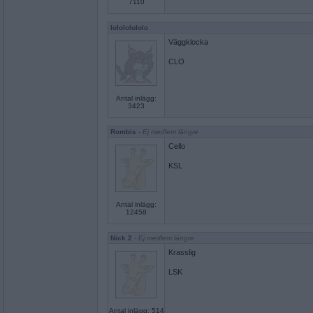
7110
lolololololo
Väggklocka
CLO
Antal inlägg:
3423
Rombis
- Ej medlem längre
Cello
KSL
Antal inlägg:
12458
Nick 2
- Ej medlem längre
Krasslig
LSK
Antal inlägg: 514