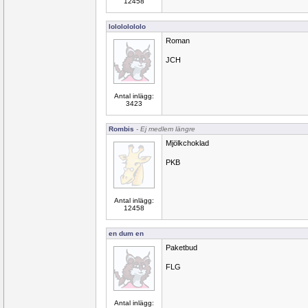
12458
lolololololo
Roman
JCH
Antal inlägg:
3423
Rombis
- Ej medlem längre
Mjölkchoklad
PKB
Antal inlägg:
12458
en dum en
Paketbud
FLG
Antal inlägg: