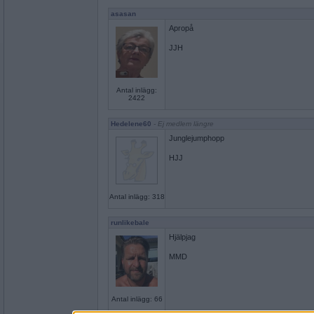
asasan
Apropå
JJH
Antal inlägg:
2422
Hedelene60
- Ej medlem längre
Junglejumphopp
HJJ
Antal inlägg: 318
runlikebale
Hjälpjag
MMD
Antal inlägg: 66