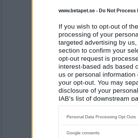
Hedelene60
- Ej medlem längre
www.betapet.se -
Do Not Process 
Marmelad
DMM
If you wish to opt-out of the
processing of your personal
Antal inlägg: 318
targeted advertising by us
lolololololo
section to confirm your sel
Kardemumma
opt-out request is proces
MMD
interest-based ads based o
us or personal information d
Antal inlägg:
your opt-out. You may separ
3423
disclosure of your personal
asasan
IAB’s list of downstream pa
Murmeldjur
also be disclosed by us to 
GJM
Downstream Participants
th
Personal Data Processing Opt Outs
third parties.
Antal inlägg:
2422
Google consents
Please note that this web