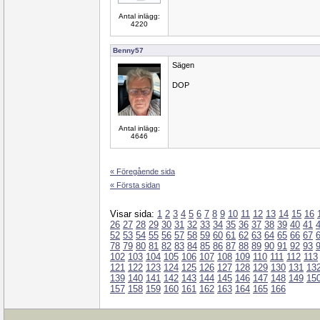
Antal inlägg:
4220
Benny57
Sägen
DOP
Antal inlägg:
4646
« Föregående sida
« Första sidan
Visar sida:
1
2
3
4
5
6
7
8
9
10
11
12
13
14
15
16
26
27
28
29
30
31
32
33
34
35
36
37
38
39
40
41
52
53
54
55
56
57
58
59
60
61
62
63
64
65
66
67
78
79
80
81
82
83
84
85
86
87
88
89
90
91
92
93
102
103
104
105
106
107
108
109
110
111
112
113
121
122
123
124
125
126
127
128
129
130
131
13
139
140
141
142
143
144
145
146
147
148
149
15
157
158
159
160
161
162
163
164
165
166