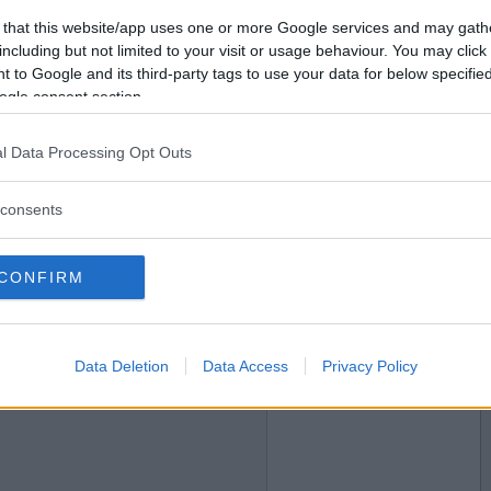
2023-05-19 21:02
Vill du bli
 that this website/app uses one or more Google services and may gath
medlem?
including but not limited to your visit or usage behaviour. You may click 
 to Google and its third-party tags to use your data for below specifi
Skapa nytt konto
ogle consent section.
l Data Processing Opt Outs
2023-05-19 22:02
consents
CONFIRM
2023-05-19 22:32
Data Deletion
Data Access
Privacy Policy