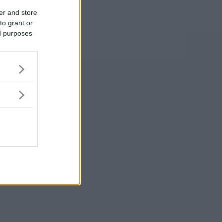
er and store
to grant or
ed purposes