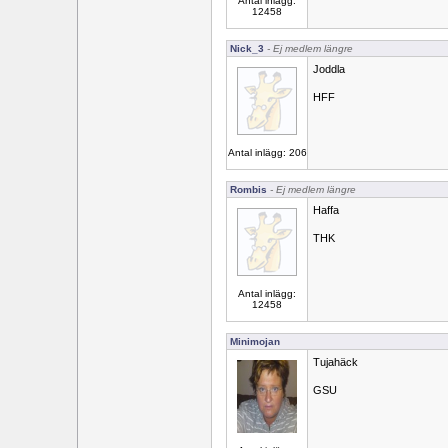
Antal inlägg:
12458
Nick_3
- Ej medlem längre
Joddla
HFF
Antal inlägg: 206
Rombis
- Ej medlem längre
Haffa
THK
Antal inlägg:
12458
Minimojan
Tujahäck
GSU