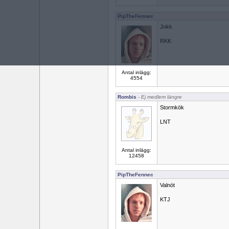
PipTheFennec
Jokk
RKK
Antal inlägg:
4554
Rombis
- Ej medlem längre
Stormkök
LNT
Antal inlägg:
12458
PipTheFennec
Valnöt
KTJ