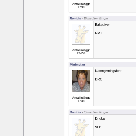
Antal inlägg:
1738
Rombis
- Ej medlem längre
Bakpulver
NMT
Antal inlägg:
12458
Minimojan
Namngivningsfest
DRC
Antal inlägg:
1738
Rombis
- Ej medlem längre
Dricka
VLP