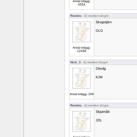
Antal inlägg:
4554
Rombis
- Ej medlem längre
Skogstjärn
OLG
Antal inlägg:
12458
Nick_3
- Ej medlem längre
Olovlig
KJM
Antal inlägg: 206
Rombis
- Ej medlem längre
Skjutmått
JDL