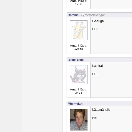
Antal inlägg:
1738
Rombis
- Ej medlem längre
Gasugn
LTK
Antal inlägg:
12458
lolololololo
Lastkaj
LTL
Antal inlägg:
3423
Minimojan
Lättantändlig
BKL