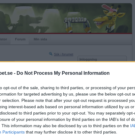
istor
Forum
Min sida
Sök i forumet
Inloggning
rneringar
Användare
et.se -
Do Not Process My Personal Information
Nästa sida »
Lösenord
Sista sidan »
to opt-out of the sale, sharing to third parties, or processing of your per
Kom ihåg mig
2023-05-19 20:05
formation for targeted advertising by us, please use the below opt-out s
Logga in
r selection. Please note that after your opt-out request is processed y
eing interest-based ads based on personal information utilized by us or
Glömt ditt lösenord?
Få ny aktiveringslänk
disclosed to third parties prior to your opt-out. You may separately opt-
losure of your personal information by third parties on the IAB’s list of
. This information may also be disclosed by us to third parties on the
IA
Betapet är gratis!
Participants
that may further disclose it to other third parties.