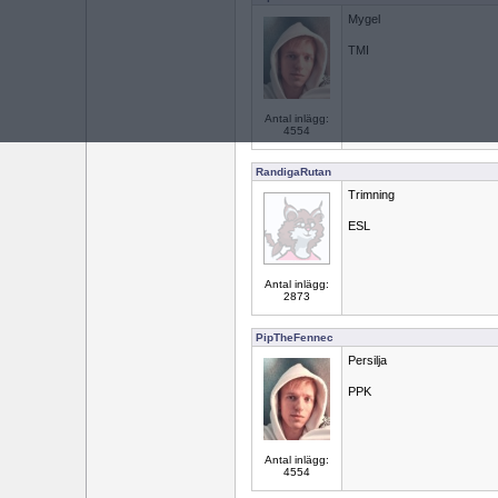
Mygel
TMI
Antal inlägg:
4554
RandigaRutan
Trimning
ESL
Antal inlägg:
2873
PipTheFennec
Persilja
PPK
Antal inlägg:
4554