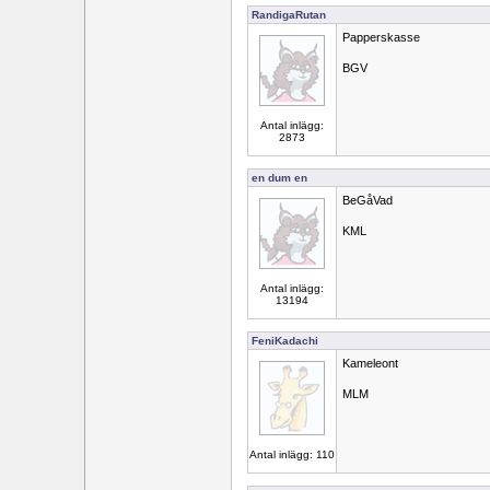
RandigaRutan
Papperskasse
BGV
Antal inlägg:
2873
en dum en
BeGåVad
KML
Antal inlägg:
13194
FeniKadachi
Kameleont
MLM
Antal inlägg: 110