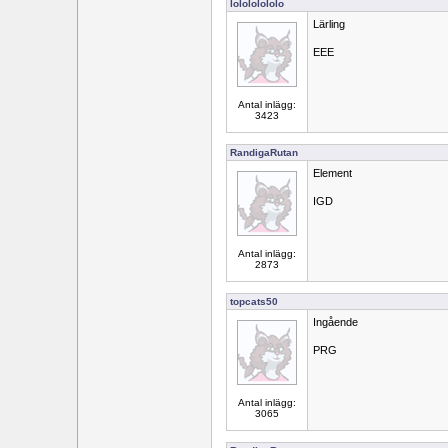
lolololololo
Lärling
EEE
Antal inlägg:
3423
RandigaRutan
Element
IGD
Antal inlägg:
2873
topcats50
Ingående
PRG
Antal inlägg:
3065