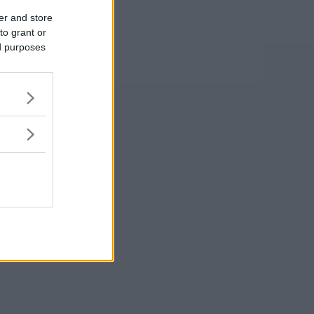
er and store
to grant or
ed purposes