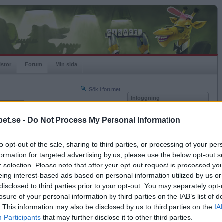
istor
Forum
Min sida
Sök i forumet
Inloggning
rneringar
Användare
et.se -
Do Not Process My Personal Information
Nästa sida »
Lösenord
Sista sidan »
to opt-out of the sale, sharing to third parties, or processing of your per
Kom ihåg mig
2021-09-25 20:34
formation for targeted advertising by us, please use the below opt-out s
Logga in
r selection. Please note that after your opt-out request is processed y
eing interest-based ads based on personal information utilized by us or
Glömt ditt lösenord?
Få ny aktiveringslänk
disclosed to third parties prior to your opt-out. You may separately opt-
losure of your personal information by third parties on the IAB’s list of
. This information may also be disclosed by us to third parties on the
IA
Betapet är gratis!
Participants
that may further disclose it to other third parties.