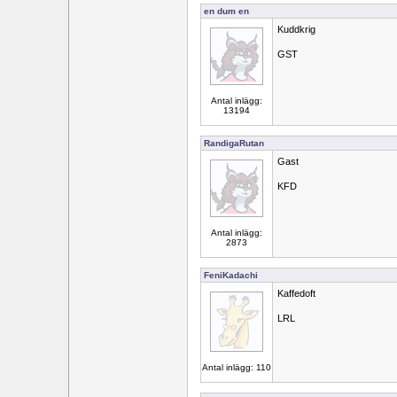
en dum en
Kuddkrig
GST
Antal inlägg:
13194
RandigaRutan
Gast
KFD
Antal inlägg:
2873
FeniKadachi
Kaffedoft
LRL
Antal inlägg: 110