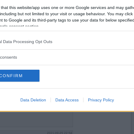
2021-09-25 21:16
Vill du bli
 that this website/app uses one or more Google services and may gath
medlem?
including but not limited to your visit or usage behaviour. You may click 
 to Google and its third-party tags to use your data for below specifi
Skapa nytt konto
ogle consent section.
l Data Processing Opt Outs
2021-09-25 21:59
consents
CONFIRM
2021-09-25 22:45
Data Deletion
Data Access
Privacy Policy
2021-09-25 22:54