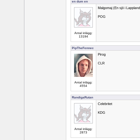
en dum en
Malgomaj (En sjö i Lappland
POG
Antal inlägg:
13194
PipTheFennec
Pirog
CLR
Antal inlägg:
4554
RandigaRutan
Celebritet
KDG
Antal inlägg:
2873