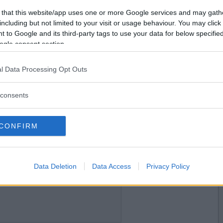
2019-06-05 23:30
Vill du bli
 that this website/app uses one or more Google services and may gath
medlem?
including but not limited to your visit or usage behaviour. You may click 
 to Google and its third-party tags to use your data for below specifi
Skapa nytt konto
ogle consent section.
l Data Processing Opt Outs
2019-06-06 10:30
consents
CONFIRM
2019-06-06 13:27
Data Deletion
Data Access
Privacy Policy