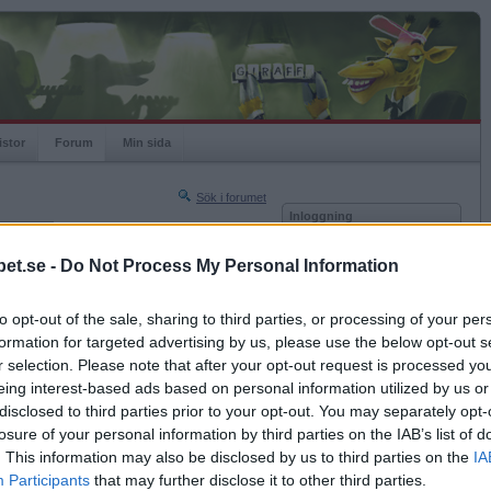
istor
Forum
Min sida
Sök i forumet
Inloggning
rneringar
Användare
et.se -
Do Not Process My Personal Information
Nästa sida »
Lösenord
Sista sidan »
to opt-out of the sale, sharing to third parties, or processing of your per
Kom ihåg mig
2019-06-05 21:34
formation for targeted advertising by us, please use the below opt-out s
Logga in
r selection. Please note that after your opt-out request is processed y
eing interest-based ads based on personal information utilized by us or
Glömt ditt lösenord?
Få ny aktiveringslänk
disclosed to third parties prior to your opt-out. You may separately opt-
losure of your personal information by third parties on the IAB’s list of
. This information may also be disclosed by us to third parties on the
IA
Betapet är gratis!
Participants
that may further disclose it to other third parties.