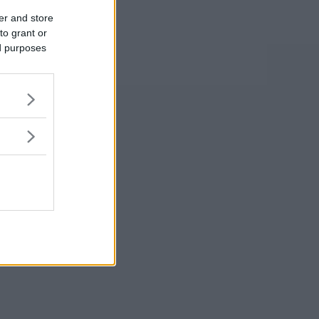
er and store
to grant or
ed purposes