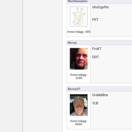
Rockhampton
sKuGgsPel
FKT
Antal inlägg: 495
Morup
FruKT
DDT
Antal inlägg:
1188
Benny57
Gräddtårta
YLB
Antal inlägg:
4646