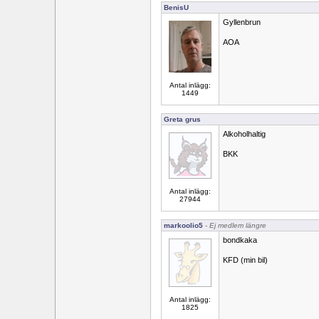
BenisU
Gyllenbrun
AOA
Antal inlägg:
1449
Greta grus
Alkoholhaltig
BKK
Antal inlägg:
27944
markoolio5
- Ej medlem längre
bondkaka
KFD (min bil)
Antal inlägg:
1825