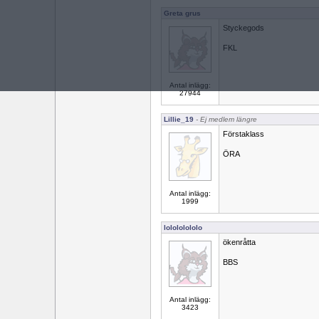
Greta grus
Styckegods
FKL
Antal inlägg:
27944
Lillie_19
- Ej medlem längre
Förstaklass
ÖRA
Antal inlägg:
1999
lolololololo
ökenråtta
BBS
Antal inlägg:
3423