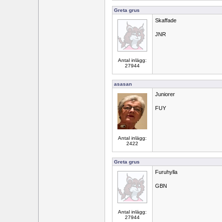
Greta grus
Skaffade
JNR
Antal inlägg:
27944
asasan
Juniorer
FUY
Antal inlägg:
2422
Greta grus
Furuhylla
GBN
Antal inlägg:
27944