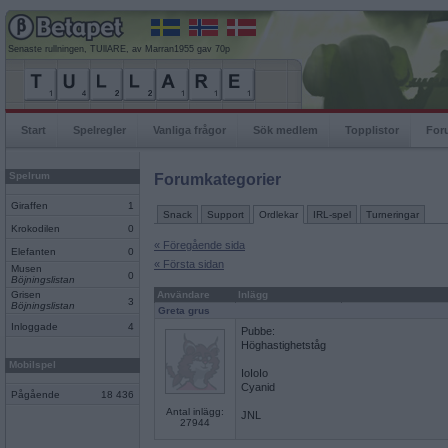
Senaste rullningen, TUllARE, av Marran1955 gav 70p
Start
Spelregler
Vanliga frågor
Sök medlem
Topplistor
For
Spelrum
Forumkategorier
Giraffen
1
Snack
Support
Ordlekar
IRL-spel
Turneringar
Krokodilen
0
« Föregående sida
Elefanten
0
« Första sidan
Musen
0
Böjningslistan
Grisen
Användare
Inlägg
3
Böjningslistan
Greta grus
Inloggade
4
Pubbe:
Höghastighetståg
Mobilspel
IoIoIo
Cyanid
Pågående
18 436
Antal inlägg:
JNL
27944