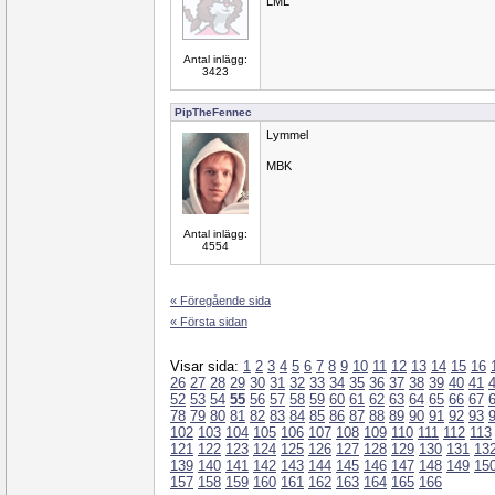
LML
Antal inlägg:
3423
PipTheFennec
Lymmel
MBK
Antal inlägg:
4554
« Föregående sida
« Första sidan
Visar sida:
1
2
3
4
5
6
7
8
9
10
11
12
13
14
15
16
26
27
28
29
30
31
32
33
34
35
36
37
38
39
40
41
52
53
54
55
56
57
58
59
60
61
62
63
64
65
66
67
78
79
80
81
82
83
84
85
86
87
88
89
90
91
92
93
102
103
104
105
106
107
108
109
110
111
112
113
121
122
123
124
125
126
127
128
129
130
131
13
139
140
141
142
143
144
145
146
147
148
149
15
157
158
159
160
161
162
163
164
165
166