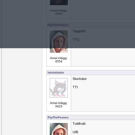
Antal inlägg:
4593
PipTheFennec
Taggtråd
TTU
Antal inlägg:
4554
lolololololo
Stuckatur
TTI
Antal inlägg:
3423
PipTheFennec
Tuttifrutti
UIB