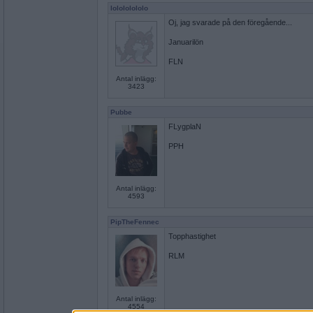
lolololololo
Oj, jag svarade på den föregående...
Januarilön
FLN
Antal inlägg:
3423
Pubbe
FLygplaN
PPH
Antal inlägg:
4593
PipTheFennec
Topphastighet
RLM
Antal inlägg:
4554