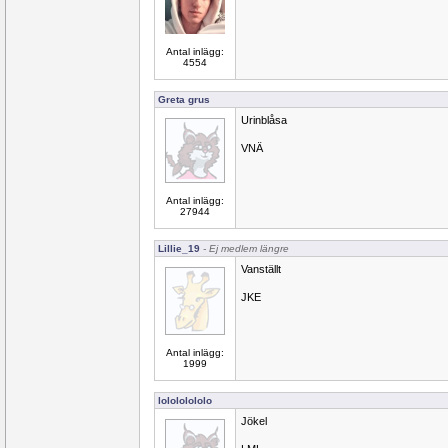
Antal inlägg:
4554
Greta grus
Urinblåsa
VNÄ
Antal inlägg:
27944
Lillie_19
- Ej medlem längre
Vanställt
JKE
Antal inlägg:
1999
lolololololo
Jökel