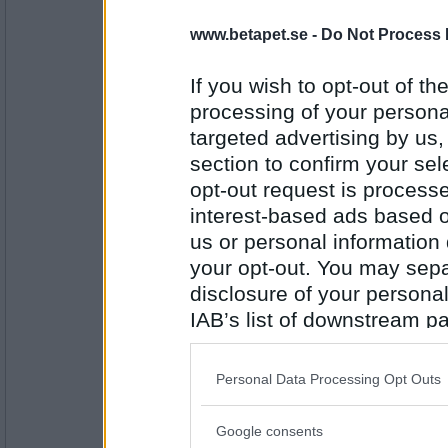
Pubbe
www.betapet.se -
Do Not Process 
RekLaM
SDY
If you wish to opt-out of the
processing of your personal
targeted advertising by us
Antal inlägg:
4593
section to confirm your sel
opt-out request is proces
Pubbe
Eller y fick det inte va
interest-based ads based o
KLM
us or personal information d
your opt-out. You may separ
disclosure of your personal
Antal inlägg:
4593
IAB’s list of downstream pa
also be disclosed by us to 
lolololololo
Klubbmästerskap
Downstream Participants
th
Personal Data Processing Opt Outs
AAV
third parties.
Google consents
Please note that this web
Antal inlägg: