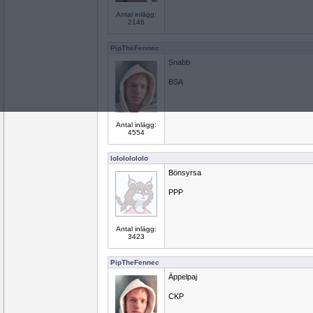
Antal inlägg:
2146
PipTheFennec
Snabb
BSA
Antal inlägg:
4554
lolololololo
Bönsyrsa
PPP
Antal inlägg:
3423
PipTheFennec
Äppelpaj
CKP