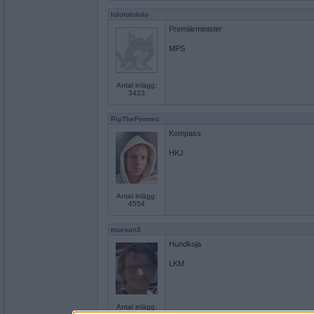
lolololololo
Premiärminister
MPS
Antal inlägg:
3423
PipTheFennec
Kompass
HKJ
Antal inlägg:
4554
morsan3
Hundkoja
LKM
Antal inlägg: