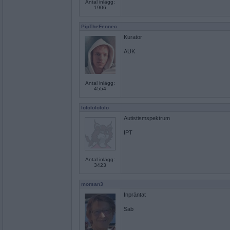
Antal inlägg:
1906
PipTheFennec
Kurator
AUK
Antal inlägg:
4554
lolololololo
Autistismspektrum
IPT
Antal inlägg:
3423
morsan3
Inpräntat
Sab