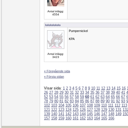
Antal inlägg:
4554
lolololololo
Pumpernickel
KPA
Antal inlägg:
3423
« Föregående sida
« Första sidan
Visar sida:
1
2
3
4
5
6
7
8
9
10
11
12
13
14
15
16
26
27
28
29
30
31
32
33
34
35
36
37
38
39
40
41
52
53
54
55
56
57
58
59
60
61
62
63
64
65
66
67
78
79
80
81
82
83
84
85
86
87
88
89
90
91
92
93
102
103
104
105
106
107
108
109
110
111
112
113
121
122
123
124
125
126
127
128
129
130
131
13
139
140
141
142
143
144
145
146
147
148
149
15
157
158
159
160
161
162
163
164
165
166