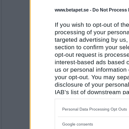
2146
www.betapet.se -
Do Not Process 
har1liten
- Ej medlem längre
LiKMask
If you wish to opt-out of the
FAK
processing of your personal
targeted advertising by us
Antal inlägg:
1906
section to confirm your sel
opt-out request is proces
morsan3
interest-based ads based o
Frack
us or personal information d
TAK
your opt-out. You may separ
disclosure of your personal
Antal inlägg:
2146
IAB’s list of downstream pa
also be disclosed by us to 
PipTheFennec
Downstream Participants
th
Staket
Personal Data Processing Opt Outs
third parties.
EOP
Google consents
Please note that this web