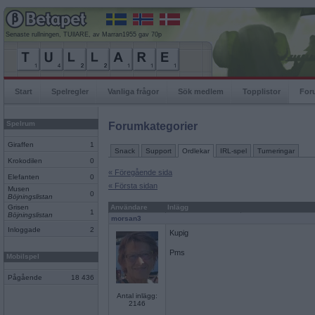
Senaste rullningen, TUllARE, av Marran1955 gav 70p
Start
Spelregler
Vanliga frågor
Sök medlem
Topplistor
For
Spelrum
Forumkategorier
Giraffen
1
Snack
Support
Ordlekar
IRL-spel
Turneringar
Krokodilen
0
« Föregående sida
Elefanten
0
« Första sidan
Musen
0
Böjningslistan
Grisen
Användare
Inlägg
1
Böjningslistan
morsan3
Inloggade
2
Kupig
Pms
Mobilspel
Pågående
18 436
Antal inlägg:
2146