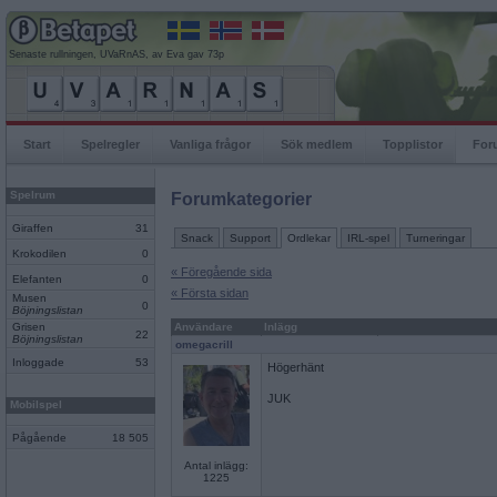
Senaste rullningen, UVaRnAS, av Eva gav 73p
Start
Spelregler
Vanliga frågor
Sök medlem
Topplistor
For
Spelrum
Forumkategorier
Giraffen
31
Snack
Support
Ordlekar
IRL-spel
Turneringar
Krokodilen
0
« Föregående sida
Elefanten
0
« Första sidan
Musen
0
Böjningslistan
Grisen
Användare
Inlägg
22
Böjningslistan
omegacrill
Inloggade
53
Högerhänt
JUK
Mobilspel
Pågående
18 505
Antal inlägg:
1225