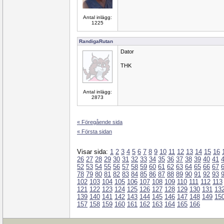
Antal inlägg:
1225
RandigaRutan
Dator
THK
Antal inlägg:
2873
« Föregående sida
« Första sidan
Visar sida:
1
2
3
4
5
6
7
8
9
10
11
12
13
14
15
16
26
27
28
29
30
31
32
33
34
35
36
37
38
39
40
41
52
53
54
55
56
57
58
59
60
61
62
63
64
65
66
67
78
79
80
81
82
83
84
85
86
87
88
89
90
91
92
93
102
103
104
105
106
107
108
109
110
111
112
113
121
122
123
124
125
126
127
128
129
130
131
13
139
140
141
142
143
144
145
146
147
148
149
15
157
158
159
160
161
162
163
164
165
166