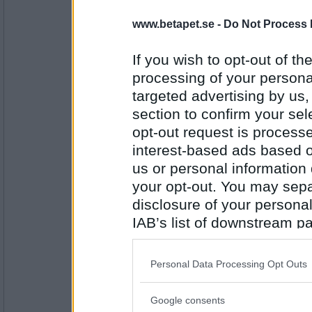
dahlqing
www.betapet.se -
Do Not Process 
Knutte
ABC
If you wish to opt-out of the
processing of your personal
targeted advertising by us
Antal inlägg: 483
section to confirm your sel
dahlqing
opt-out request is proces
Fel , C är ju inte tillåtet. Här kommer nya :
DEF
interest-based ads based o
us or personal information d
your opt-out. You may separ
Antal inlägg: 483
disclosure of your personal
IAB’s list of downstream pa
golfboll22
Definitivt
also be disclosed by us to 
Downstream Participants
th
SRG
Personal Data Processing Opt Outs
third parties.
Antal inlägg:
Google consents
Please note that this web
1705