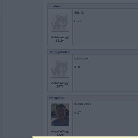
en dum en
Julduk
BSO
Antal inlägg:
13194
RandigaRutan
Bisonoxe
KDL
Antal inlägg:
2873
omegacrill
Kandelaber
NUT
Antal inlägg:
1225