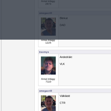
Antal inlägg:
2873
omegacrill
Blinkat
DAD
Antal inlägg:
1225
travmys
Andedräkt
VLK
Antal inlägg:
7110
omegacrill
Välklädd
CTR