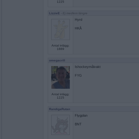
1225
LizzieE
- Ej medlem längre
Hyrd
HKÅ
Antal inlägg:
1889
omegacrill
Ishockeymålvakt
FYG
Antal inlägg:
1225
RandigaRutan
Flygplan
BNT