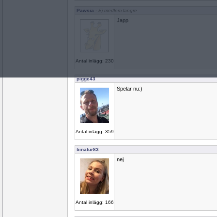
Pawsia
- Ej medlem längre
Japp
Antal inlägg: 230
pigge43
Spelar nu:)
Antal inlägg: 359
tiinatur83
nej
Antal inlägg: 166