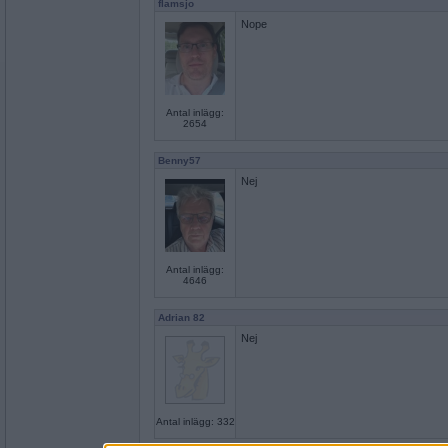
flamsjo
Nope
Antal inlägg:
2654
Benny57
Nej
Antal inlägg:
4646
Adrian 82
Nej
Antal inlägg: 332