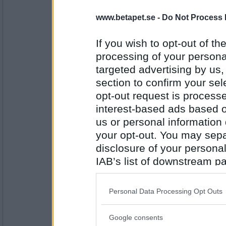
volpe1964
- Ej medlem längre
Ja
www.betapet.se -
Do Not Process 
If you wish to opt-out of the
processing of your personal
Antal inlägg:
6106
targeted advertising by us
section to confirm your sel
wildman
Jodå.
opt-out request is proces
interest-based ads based o
us or personal information d
your opt-out. You may separ
Antal inlägg:
3860
disclosure of your personal
IAB’s list of downstream pa
tiinatur83
also be disclosed by us to 
icke
Downstream Participants
th
Personal Data Processing Opt Outs
third parties.
Google consents
Antal inlägg: 166
Please note that this web