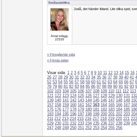
SmålandsMira
Jodå, det händer ibland. Lite olika spel, so
Antal inlägg:
22535
« Föregående sida
« Första sidan
Visar sida:
1
2
3
4
5
6
7
8
9
10
11
12
13
14
15
16
26
27
28
29
30
31
32
33
34
35
36
37
38
39
40
41
52
53
54
55
56
57
58
59
60
61
62
63
64
65
66
67
78
79
80
81
82
83
84
85
86
87
88
89
90
91
92
93
102
103
104
105
106
107
108
109
110
111
112
113
121
122
123
124
125
126
127
128
129
130
131
13
139
140
141
142
143
144
145
146
147
148
149
15
157
158
159
160
161
162
163
164
165
166
167
16
175
176
177
178
179
180
181
182
183
184
185
18
193
194
195
196
197
198
199
200
201
202
203
20
211
212
213
214
215
216
217
218
219
220
221
22
229
230
231
232
233
234
235
236
237
238
239
24
247
248
249
250
251
252
253
254
255
256