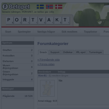
Senaste rullningen, PORtVAKT, av berlioz gav 140p
Start
Spelregler
Vanliga frågor
Sök medlem
Topplistor
For
Spelrum
Forumkategorier
Giraffen
2
Snack
Support
Ordlekar
IRL-spel
Turneringar
Krokodilen
0
« Föregående sida
Elefanten
0
« Första sidan
Musen
0
Böjningslistan
Grisen
Användare
Inlägg
2
Böjningslistan
Kim-81
- Ej medlem längre
Inloggade
4
Nix
Mobilspel
Pågående
18 526
Antal inlägg: 915