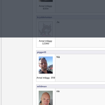
Antal inlägg:
8354
kryddeluntan
Ja
Antal inlägg:
12360
pigge43
Nä
Antal inlägg: 359
wildman
nix