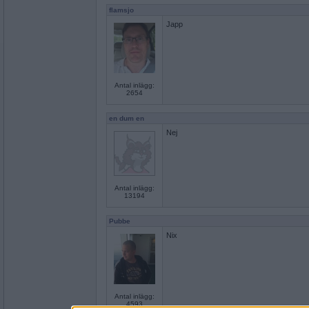
flamsjo
Japp
Antal inlägg:
2654
en dum en
Nej
Antal inlägg:
13194
Pubbe
Nix
Antal inlägg:
4593