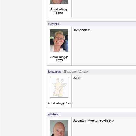
Antal inlägg:
3860
susfors
Jomenvisst
Antal inlägg:
1575
forwards
- Ej medlem längre
Japp
Antal inlägg: 492
wildman
Jajemän. Mycket trevlig typ.