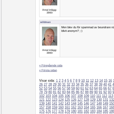
Antal inlägg:
3860
wildman
Men blev du för spammad av beundrare nä
blivit anonym? ;-)
Antal inlägg:
3860
« Föregående sida
« Första sidan
Visar sida:
1
2
3
4
5
6
7
8
9
10
11
12
13
14
15
16
26
27
28
29
30
31
32
33
34
35
36
37
38
39
40
41
52
53
54
55
56
57
58
59
60
61
62
63
64
65
66
67
78
79
80
81
82
83
84
85
86
87
88
89
90
91
92
93
102
103
104
105
106
107
108
109
110
111
112
113
121
122
123
124
125
126
127
128
129
130
131
13
139
140
141
142
143
144
145
146
147
148
149
15
157
158
159
160
161
162
163
164
165
166
167
16
175
176
177
178
179
180
181
182
183
184
185
18