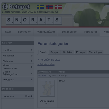
Senaste rullningen, SNORAtS, av magnus1908 gav 70p
Start
Spelregler
Vanliga frågor
Sök medlem
Topplistor
For
Spelrum
Forumkategorier
Giraffen
5
Snack
Support
Ordlekar
IRL-spel
Turneringar
Krokodilen
0
« Föregående sida
Elefanten
0
« Första sidan
Musen
0
Böjningslistan
Grisen
Användare
Inlägg
4
Böjningslistan
saadie
- Ej medlem längre
Inloggade
9
Yes:)
Mobilspel
Pågående
18 452
Antal inlägg:
1315