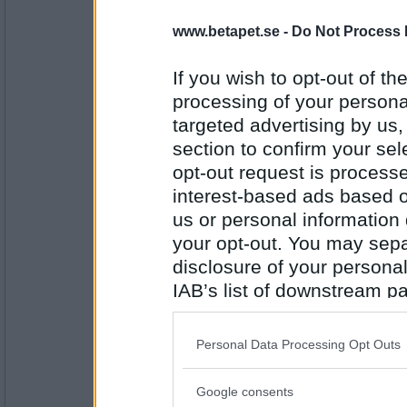
Wulfenia
- Ej medlem längre
www.betapet.se -
Do Not Process 
Nope
If you wish to opt-out of the
processing of your personal
targeted advertising by us
Antal inlägg:
1898
section to confirm your sel
Pubbe
opt-out request is proces
Jo eller kanske inte, hm
interest-based ads based o
us or personal information d
your opt-out. You may separ
disclosure of your personal
Antal inlägg:
4593
IAB’s list of downstream pa
saadie
- Ej medlem längre
also be disclosed by us to 
Nej
Downstream Participants
th
Personal Data Processing Opt Outs
third parties.
Google consents
Please note that this web
Antal inlägg: