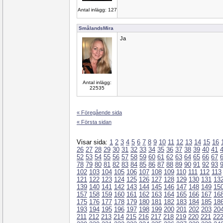
Antal inlägg: 127
SmålandsMira
Ja
Antal inlägg:
22535
« Föregående sida
« Första sidan
Visar sida:
1
2
3
4
5
6
7
8
9
10
11
12
13
14
15
16
26
27
28
29
30
31
32
33
34
35
36
37
38
39
40
41
52
53
54
55
56
57
58
59
60
61
62
63
64
65
66
67
78
79
80
81
82
83
84
85
86
87
88
89
90
91
92
93
102
103
104
105
106
107
108
109
110
111
112
113
121
122
123
124
125
126
127
128
129
130
131
13
139
140
141
142
143
144
145
146
147
148
149
15
157
158
159
160
161
162
163
164
165
166
167
16
175
176
177
178
179
180
181
182
183
184
185
18
193
194
195
196
197
198
199
200
201
202
203
20
211
212
213
214
215
216
217
218
219
220
221
22