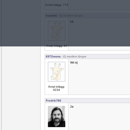
Antal inlägg: 773
kutainte
- Ej medlem längre
nä
Antal inlägg: 54
6972mona
- Ej medlem längre
Vet ej
Antal inlägg:
9234
Fredrik780
Ja