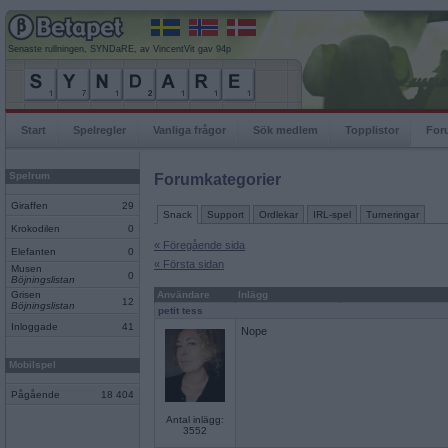
Senaste rullningen, SYNDaRE, av VincentVit gav 94p
Start
Spelregler
Vanliga frågor
Sök medlem
Topplistor
For
Spelrum
Forumkategorier
Giraffen
29
Snack
Support
Ordlekar
IRL-spel
Turneringar
Krokodilen
0
« Föregående sida
Elefanten
0
« Första sidan
Musen
0
Böjningslistan
Grisen
Användare
Inlägg
12
Böjningslistan
petit tess
Inloggade
41
Nope
Mobilspel
Pågående
18 404
Antal inlägg:
3552