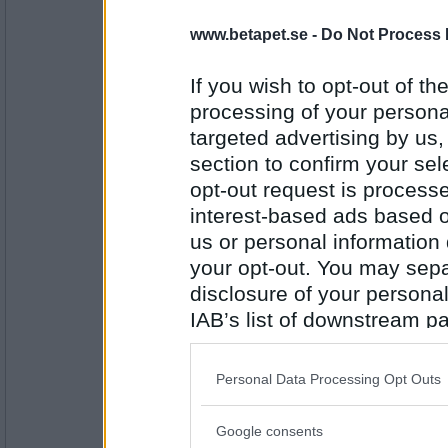
1663
www.betapet.se -
Do Not Process 
Haymo
Det gjorde du
If you wish to opt-out of the
processing of your personal
targeted advertising by us
Antal inlägg:
section to confirm your sel
1414
opt-out request is proces
Joviol
interest-based ads based o
Ja, men längesen nu
us or personal information d
your opt-out. You may separ
disclosure of your personal
Antal inlägg: 324
IAB’s list of downstream pa
also be disclosed by us to 
Fredrik780
Downstream Participants
th
Japp
Personal Data Processing Opt Outs
third parties.
Google consents
Please note that this web