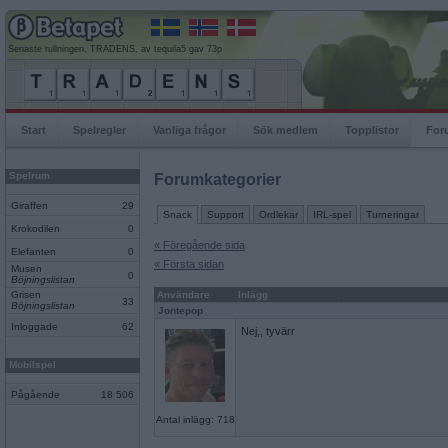
Senaste rullningen, TRADENS, av tequila5 gav 73p
Start
Spelregler
Vanliga frågor
Sök medlem
Topplistor
For
Spelrum
Forumkategorier
Giraffen
29
Snack
Support
Ordlekar
IRL-spel
Turneringar
Krokodilen
0
« Föregående sida
Elefanten
0
« Första sidan
Musen
0
Böjningslistan
Grisen
Användare
Inlägg
33
Böjningslistan
Jontepop
Inloggade
62
Nej,, tyvärr
Mobilspel
Pågående
18 506
Antal inlägg: 718