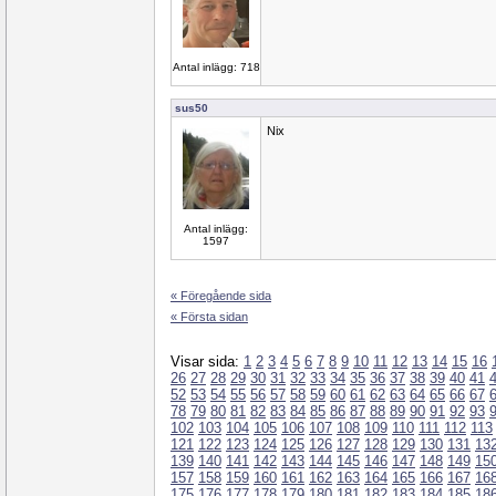
Antal inlägg: 718
sus50
Nix
Antal inlägg:
1597
« Föregående sida
« Första sidan
Visar sida:
1
2
3
4
5
6
7
8
9
10
11
12
13
14
15
16
26
27
28
29
30
31
32
33
34
35
36
37
38
39
40
41
52
53
54
55
56
57
58
59
60
61
62
63
64
65
66
67
78
79
80
81
82
83
84
85
86
87
88
89
90
91
92
93
102
103
104
105
106
107
108
109
110
111
112
113
121
122
123
124
125
126
127
128
129
130
131
13
139
140
141
142
143
144
145
146
147
148
149
15
157
158
159
160
161
162
163
164
165
166
167
16
175
176
177
178
179
180
181
182
183
184
185
18