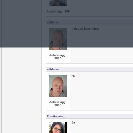
Antal inlägg: 359
wildman
Inte vad jaga minns.
Antal inlägg:
3860
wildman
-a
Antal inlägg:
3860
Fomitopsis_
Ja