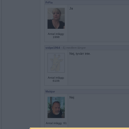
FrFia
Ja
Antal inlägg:
1998
volpe1964
- Ej medlem längre
Nej, tyvärr inte.
Antal inlägg:
6106
Mabjur
Nej
Antal inlägg: 61