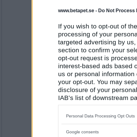
susfors
www.betapet.se -
Do Not Process 
Nej det tror jag inte
If you wish to opt-out of the
processing of your personal
Antal inlägg:
targeted advertising by us
1575
section to confirm your sel
Blasse
opt-out request is proces
Det tror jag men hon är för duktig för mig
interest-based ads based o
us or personal information d
your opt-out. You may separ
Antal inlägg:
disclosure of your personal
7321
IAB’s list of downstream pa
susfors
also be disclosed by us to 
Ja sa han som ger en däng:))
Downstream Participants
th
Personal Data Processing Opt Outs
third parties.
Google consents
Please note that this web
Antal inlägg: