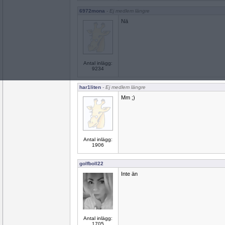
6972mona
- Ej medlem längre
Nä
Antal inlägg:
9234
har1liten
- Ej medlem längre
Mm ;)
Antal inlägg:
1906
golfboll22
Inte än
Antal inlägg:
1705