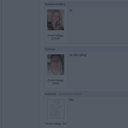
SmålandsMira
Ja
Antal inlägg:
22535
flamsjo
Ja nån gång
Antal inlägg:
2654
kutainte
- Ej medlem längre
näe
Antal inlägg: 54