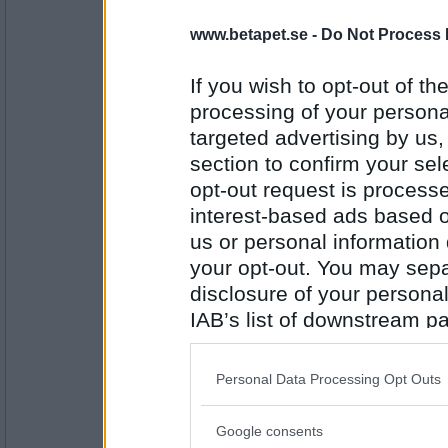
Nej
www.betapet.se -
Do Not Process 
If you wish to opt-out of the
Antal inlägg: 15
processing of your personal
targeted advertising by us
petit tess
Nix
section to confirm your sel
opt-out request is proces
interest-based ads based o
us or personal information d
Antal inlägg:
3552
your opt-out. You may separ
disclosure of your personal
volpe1964
- Ej medlem längre
Ja
IAB’s list of downstream pa
also be disclosed by us to 
Downstream Participants
th
Personal Data Processing Opt Outs
third parties.
Antal inlägg:
6106
Google consents
Please note that this web
SkySpy_