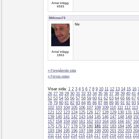
Antal inlägg:
4593
Milkman73
Nix
Antal inlägg:
1663
« Föregående sida
« Första sidan
Visar sida:
1
2
3
4
5
6
7
8
9
10
11
12
13
14
15
16
26
27
28
29
30
31
32
33
34
35
36
37
38
39
40
41
52
53
54
55
56
57
58
59
60
61
62
63
64
65
66
67
78
79
80
81
82
83
84
85
86
87
88
89
90
91
92
93
102
103
104
105
106
107
108
109
110
111
112
113
121
122
123
124
125
126
127
128
129
130
131
13
139
140
141
142
143
144
145
146
147
148
149
15
157
158
159
160
161
162
163
164
165
166
167
16
175
176
177
178
179
180
181
182
183
184
185
18
193
194
195
196
197
198
199
200
201
202
203
20
211
212
213
214
215
216
217
218
219
220
221
22