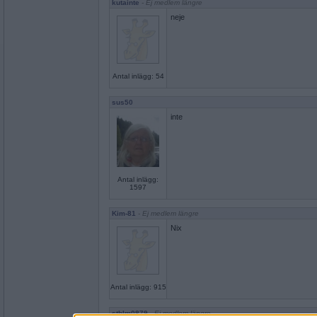
kutainte
- Ej medlem längre
neje
Antal inlägg: 54
sus50
inte
Antal inlägg:
1597
Kim-81
- Ej medlem längre
Nix
Antal inlägg: 915
sthlm0879
- Ej medlem längre