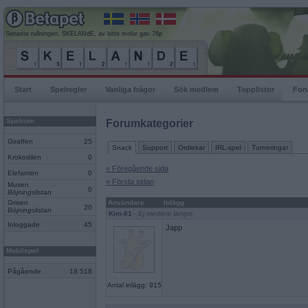
Senaste rullningen, SKELANdE, av bitte molur gav 76p
Start
Spelregler
Vanliga frågor
Sök medlem
Topplistor
For
Spelrum
Forumkategorier
Giraffen
25
Snack
Support
Ordlekar
IRL-spel
Turneringar
Krokodilen
0
« Föregående sida
Elefanten
0
« Första sidan
Musen
0
Böjningslistan
Grisen
Användare
Inlägg
20
Böjningslistan
Kim-81
- Ej medlem längre
Inloggade
45
Japp
Mobilspel
Pågående
18 518
Antal inlägg: 915