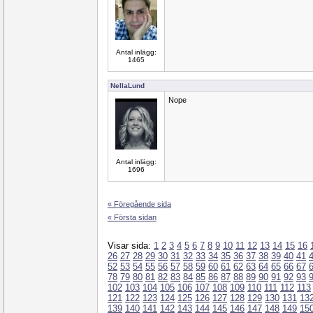
Antal inlägg:
1465
NellaLund
Nope
Antal inlägg:
1696
« Föregående sida
« Första sidan
Visar sida:
1
2
3
4
5
6
7
8
9
10
11
12
13
14
15
16
26
27
28
29
30
31
32
33
34
35
36
37
38
39
40
41
52
53
54
55
56
57
58
59
60
61
62
63
64
65
66
67
78
79
80
81
82
83
84
85
86
87
88
89
90
91
92
93
102
103
104
105
106
107
108
109
110
111
112
113
121
122
123
124
125
126
127
128
129
130
131
13
139
140
141
142
143
144
145
146
147
148
149
15