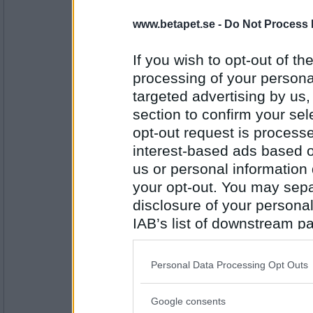
1414
www.betapet.se -
Do Not Process 
Jelenas77
Yes
If you wish to opt-out of the
processing of your personal
targeted advertising by us
Antal inlägg:
section to confirm your sel
1798
opt-out request is proces
wildman
interest-based ads based o
Japp även om det var ett tag sen nu :-)
us or personal information d
your opt-out. You may separ
disclosure of your personal
Antal inlägg:
IAB’s list of downstream pa
3860
also be disclosed by us to 
petit tess
Downstream Participants
th
Personal Data Processing Opt Outs
Jodå:)
third parties.
Google consents
Please note that this web