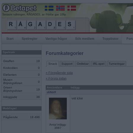
Senaste rullningen, RÅGADES, av Pötifar gav 106p
Start
Spelregler
Vanliga frågor
Sök medlem
Topplistor
For
Spelrum
Forumkategorier
Giraffen
19
Snack
Support
Ordlekar
IRL-spel
Turneringar
Krokodilen
0
« Föregående sida
Elefanten
0
« Första sidan
Musen
0
Böjningslistan
Grisen
Användare
Inlägg
19
Böjningslistan
diffdiff
Inloggade
38
vet icke
Mobilspel
Pågående
18 496
Antal inlägg:
3887