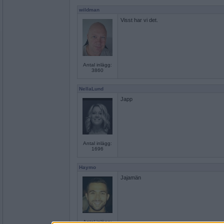
wildman
Visst har vi det.
Antal inlägg:
3860
NellaLund
Japp
Antal inlägg:
1696
Haymo
Jajamän
Antal inlägg: