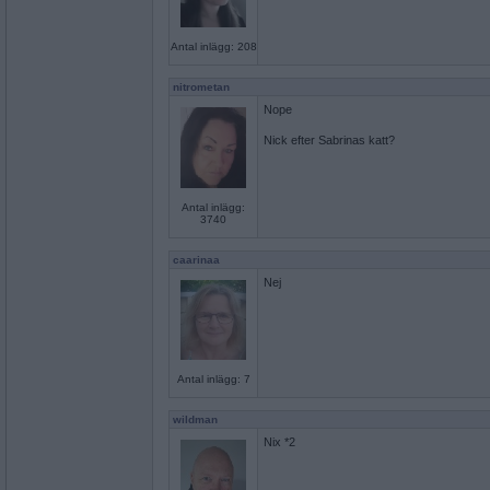
Antal inlägg: 208
nitrometan
Nope
Nick efter Sabrinas katt?
Antal inlägg:
3740
caarinaa
Nej
Antal inlägg: 7
wildman
Nix *2