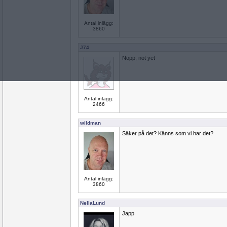
Antal inlägg:
3860
J74
Nopp, not yet
Antal inlägg:
2466
wildman
Säker på det? Känns som vi har det?
Antal inlägg:
3860
NellaLund
Japp