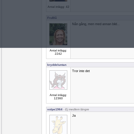
Antal inlägg: 42
FruBlå
Nån gång, men med annan bild...
Antal inlägg:
2242
kryddeluntan
Tror inte det
Antal inlägg:
12360
volpe1964
- Ej medlem längre
Ja