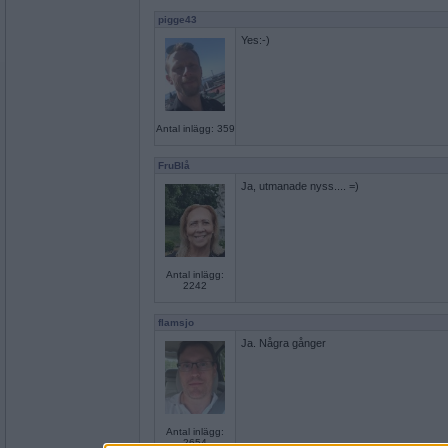
pigge43
Yes:-)
Antal inlägg: 359
FruBlå
Ja, utmanade nyss.... =)
Antal inlägg:
2242
flamsjo
Ja. Några gånger
Antal inlägg:
2654