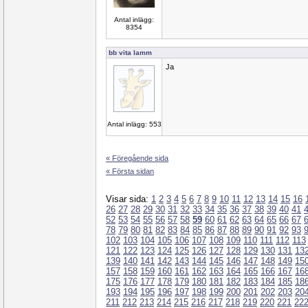
Antal inlägg:
8354
bb vita lamm
Ja
Antal inlägg: 553
« Föregående sida
« Första sidan
Visar sida:
1
2
3
4
5
6
7
8
9
10
11
12
13
14
15
16
26
27
28
29
30
31
32
33
34
35
36
37
38
39
40
41
52
53
54
55
56
57
58
59
60
61
62
63
64
65
66
67
78
79
80
81
82
83
84
85
86
87
88
89
90
91
92
93
102
103
104
105
106
107
108
109
110
111
112
113
121
122
123
124
125
126
127
128
129
130
131
13
139
140
141
142
143
144
145
146
147
148
149
15
157
158
159
160
161
162
163
164
165
166
167
16
175
176
177
178
179
180
181
182
183
184
185
18
193
194
195
196
197
198
199
200
201
202
203
20
211
212
213
214
215
216
217
218
219
220
221
22