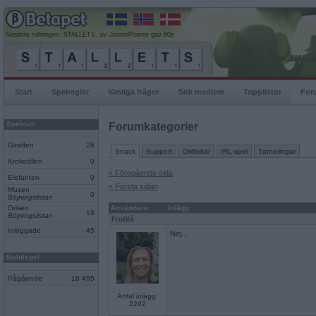
Senaste rullningen, STALLETS, av JoontePoonte gav 60p
Start
Spelregler
Vanliga frågor
Sök medlem
Topplistor
For
Spelrum
Forumkategorier
Giraffen
26
Snack
Support
Ordlekar
IRL-spel
Turneringar
Krokodilen
0
« Föregående sida
Elefanten
0
« Första sidan
Musen
0
Böjningslistan
Grisen
Användare
Inlägg
19
Böjningslistan
FruBlå
Inloggade
45
Nej...
Mobilspel
Pågående
18 495
Antal inlägg:
2242