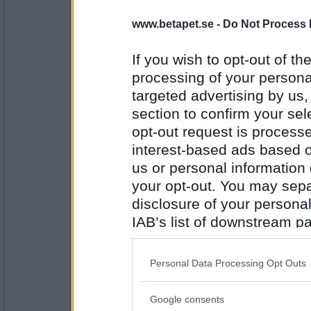
www.betapet.se -
Do Not Process 
Lillie_19
- Ej medlem längre
Nej
If you wish to opt-out of the
processing of your personal
targeted advertising by us
Antal inlägg:
1999
section to confirm your sel
opt-out request is proces
volpe1964
- Ej medlem längre
Tror vi spelat några gånger när hon hade e
interest-based ads based o
väldigt lik en person jag spelst med.
us or personal information d
your opt-out. You may separ
disclosure of your personal
Antal inlägg:
6106
IAB’s list of downstream pa
FruBlå
also be disclosed by us to 
Jo, några gånger... =)
Downstream Participants
th
Personal Data Processing Opt Outs
third parties.
Google consents
Please note that this web
Antal inlägg: