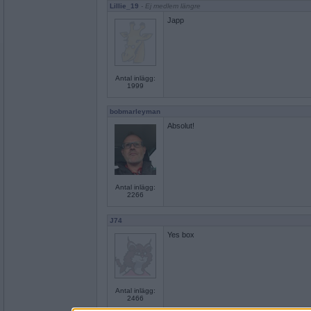
Lillie_19
- Ej medlem längre
Japp
Antal inlägg:
1999
bobmarleyman
Absolut!
Antal inlägg:
2266
J74
Yes box
Antal inlägg:
2466