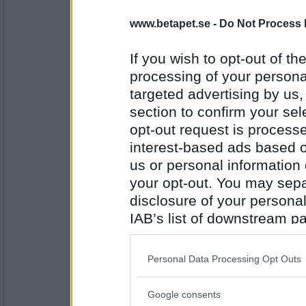
Haymo
www.betapet.se -
Do Not Process 
Japp
If you wish to opt-out of the
processing of your personal
Antal inlägg:
targeted advertising by us
1414
section to confirm your sel
Jelenas77
opt-out request is proces
Jo
interest-based ads based o
us or personal information d
your opt-out. You may separ
Antal inlägg:
disclosure of your personal
1798
IAB’s list of downstream pa
6972mona
- Ej medlem längre
also be disclosed by us to 
Yes
Downstream Participants
th
Personal Data Processing Opt Outs
third parties.
Google consents
Antal inlägg:
Please note that this web
9234