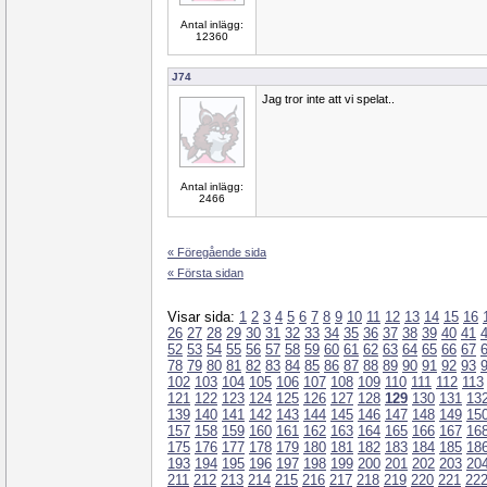
Antal inlägg:
12360
J74
Jag tror inte att vi spelat..
Antal inlägg:
2466
« Föregående sida
« Första sidan
Visar sida:
1
2
3
4
5
6
7
8
9
10
11
12
13
14
15
16
26
27
28
29
30
31
32
33
34
35
36
37
38
39
40
41
52
53
54
55
56
57
58
59
60
61
62
63
64
65
66
67
78
79
80
81
82
83
84
85
86
87
88
89
90
91
92
93
102
103
104
105
106
107
108
109
110
111
112
113
121
122
123
124
125
126
127
128
129
130
131
13
139
140
141
142
143
144
145
146
147
148
149
15
157
158
159
160
161
162
163
164
165
166
167
16
175
176
177
178
179
180
181
182
183
184
185
18
193
194
195
196
197
198
199
200
201
202
203
20
211
212
213
214
215
216
217
218
219
220
221
22