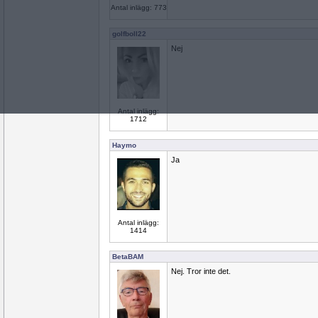
Antal inlägg: 773
golfboll22
Nej
Antal inlägg:
1712
Haymo
Ja
Antal inlägg:
1414
BetaBAM
Nej. Tror inte det.