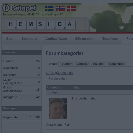
Senaste rullningen, HEMSIDA, av mita64 gav 77p
Start
Spelregler
Vanliga frågor
Sök medlem
Topplistor
For
Spelrum
Forumkategorier
Giraffen
24
Snack
Support
Ordlekar
IRL-spel
Turneringar
Krokodilen
0
« Föregående sida
Elefanten
0
« Första sidan
Musen
0
Böjningslistan
Grisen
Användare
Inlägg
18
Böjningslistan
Jontepop
Inloggade
42
Tror bestämt det....
Mobilspel
Pågående
18 390
Antal inlägg: 718