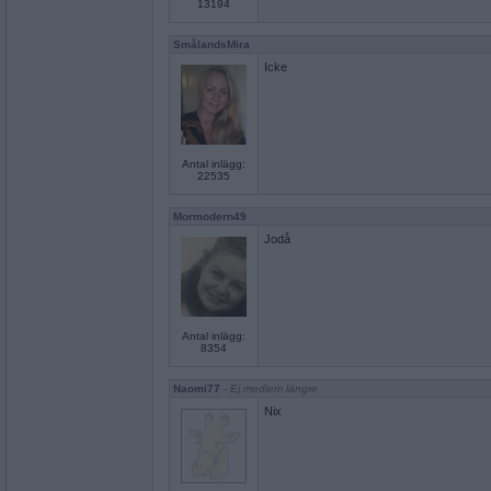
13194
SmålandsMira
Icke
Antal inlägg:
22535
Mormodern49
Jodå
Antal inlägg:
8354
Naomi77
- Ej medlem längre
Nix