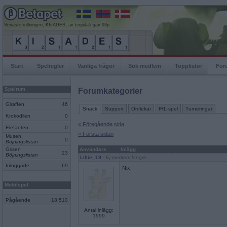
Senaste rullningen, KIsADES, av tequila5 gav 93p
Start
Spelregler
Vanliga frågor
Sök medlem
Topplistor
For
Spelrum
Forumkategorier
Giraffen
46
Snack
Support
Ordlekar
IRL-spel
Turneringar
Krokodilen
0
« Föregående sida
Elefanten
0
« Första sidan
Musen
0
Böjningslistan
Grisen
Användare
Inlägg
23
Böjningslistan
Lillie_19
- Ej medlem längre
Inloggade
69
Nix
Mobilspel
Pågående
18 510
Antal inlägg:
1999