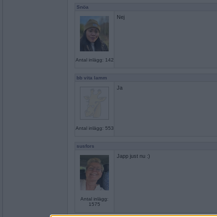
Snöa
Nej
Antal inlägg: 142
bb vita lamm
Ja
Antal inlägg: 553
susfors
Japp just nu :)
Antal inlägg:
1575