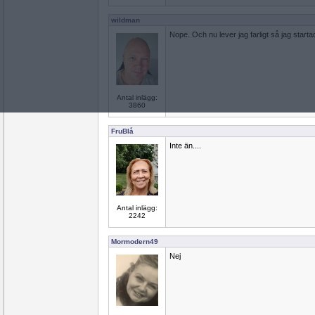
wildman
Nope. Och nu lever jag farligt så jag starta
Antal inlägg:
3860
FruBlå
Inte än....
Antal inlägg:
2242
Mormodern49
Nej