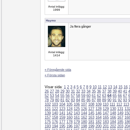
Antal inlägg:
1999
Haymo
Ja flera gånger
Antal inlägg:
1414
« Föregående sida
« Första sidan
Visar sida:
1
2
3
4
5
6
7
8
9
10
11
12
13
14
15
16
26
27
28
29
30
31
32
33
34
35
36
37
38
39
40
41
52
53
54
55
56
57
58
59
60
61
62
63
64
65
66
67
78
79
80
81
82
83
84
85
86
87
88
89
90
91
92
93
102
103
104
105
106
107
108
109
110
111
112
113
121
122
123
124
125
126
127
128
129
130
131
13
139
140
141
142
143
144
145
146
147
148
149
15
157
158
159
160
161
162
163
164
165
166
167
16
175
176
177
178
179
180
181
182
183
184
185
18
193
194
195
196
197
198
199
200
201
202
203
20