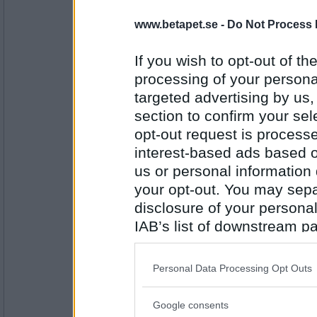
wildman
Japp. Läskig kvinna. Vinner för mycket ;-))
www.betapet.se -
Do Not Process 
If you wish to opt-out of the
processing of your personal
Antal inlägg:
targeted advertising by us
3860
section to confirm your sel
6972mona
- Ej medlem längre
opt-out request is proces
Yes :-)
interest-based ads based o
us or personal information d
your opt-out. You may separ
Antal inlägg:
9234
disclosure of your personal
IAB’s list of downstream pa
pigge43
also be disclosed by us to 
Japp:-)
Downstream Participants
th
Personal Data Processing Opt Outs
third parties.
Google consents
Antal inlägg: 359
Please note that this web