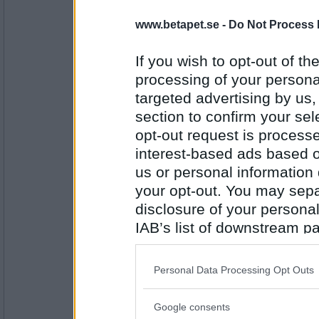
2242
www.betapet.se -
Do Not Process 
har1liten
- Ej medlem längre
Spelat och spelat ;) ;)
If you wish to opt-out of the
processing of your personal
targeted advertising by us
Antal inlägg:
1906
section to confirm your sel
opt-out request is proces
FruBlå
interest-based ads based o
Det har vi faktiskt, en gång ;-)
us or personal information d
your opt-out. You may separ
disclosure of your personal
Antal inlägg:
2242
IAB’s list of downstream pa
also be disclosed by us to 
saerdna82
Downstream Participants
th
Nope..
Personal Data Processing Opt Outs
third parties.
Google consents
Please note that this web