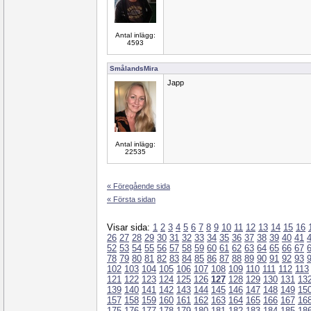
Antal inlägg:
4593
SmålandsMira
Japp
Antal inlägg:
22535
« Föregående sida
« Första sidan
Visar sida:
1
2
3
4
5
6
7
8
9
10
11
12
13
14
15
16
26
27
28
29
30
31
32
33
34
35
36
37
38
39
40
41
52
53
54
55
56
57
58
59
60
61
62
63
64
65
66
67
78
79
80
81
82
83
84
85
86
87
88
89
90
91
92
93
102
103
104
105
106
107
108
109
110
111
112
113
121
122
123
124
125
126
127
128
129
130
131
13
139
140
141
142
143
144
145
146
147
148
149
15
157
158
159
160
161
162
163
164
165
166
167
16
175
176
177
178
179
180
181
182
183
184
185
18