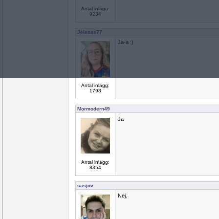
Antal inlägg:
9234
Jelenas77
Ja-a :)
Antal inlägg:
1798
Mormodern49
Ja
Antal inlägg:
8354
sasjov
Nej.