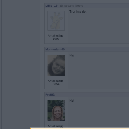
Lillie_19
- Ej medlem längre
Tror inte det
Antal inlägg:
1999
Mormodern49
Nej
Antal inlägg:
8354
FruBlå
Nej
Antal inlägg: