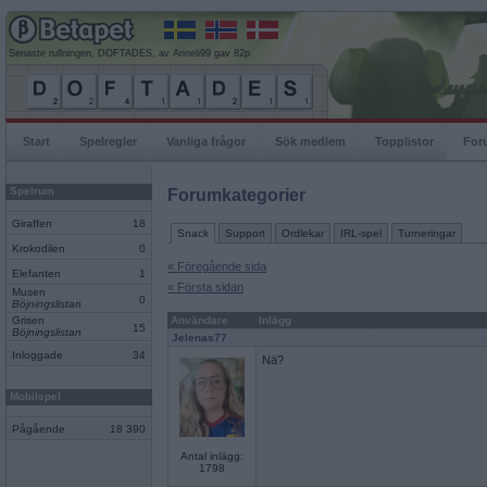
Senaste rullningen, DOFTADES, av Anneli99 gav 82p
Start
Spelregler
Vanliga frågor
Sök medlem
Topplistor
For
Spelrum
Forumkategorier
Giraffen
18
Snack
Support
Ordlekar
IRL-spel
Turneringar
Krokodilen
0
« Föregående sida
Elefanten
1
« Första sidan
Musen
0
Böjningslistan
Grisen
Användare
Inlägg
15
Böjningslistan
Jelenas77
Inloggade
34
Nä?
Mobilspel
Pågående
18 390
Antal inlägg:
1798