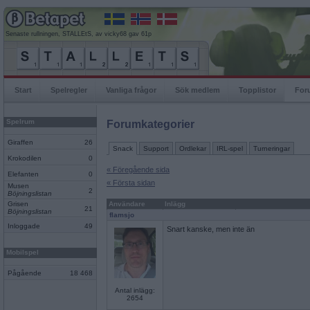
Senaste rullningen, STALLEtS, av vicky68 gav 61p
Start
Spelregler
Vanliga frågor
Sök medlem
Topplistor
For
Spelrum
Forumkategorier
Giraffen
26
Snack
Support
Ordlekar
IRL-spel
Turneringar
Krokodilen
0
« Föregående sida
Elefanten
0
« Första sidan
Musen
2
Böjningslistan
Grisen
Användare
Inlägg
21
Böjningslistan
flamsjo
Inloggade
49
Snart kanske, men inte än
Mobilspel
Pågående
18 468
Antal inlägg:
2654