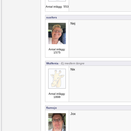
Antal inlägg: 553
susfors
Nej
Antal inlägg:
1575
Wulfenia
- Ej medlem längre
Nix
Antal inlägg:
1898
flamsjo
Jox