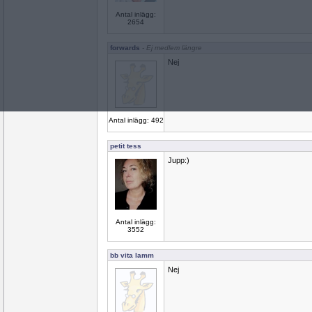
Antal inlägg:
2654
forwards
- Ej medlem längre
Nej
Antal inlägg: 492
petit tess
Jupp:)
Antal inlägg:
3552
bb vita lamm
Nej