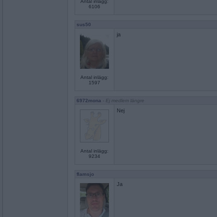
Antal inlägg:
6106
sus50
ja
Antal inlägg:
1597
6972mona
- Ej medlem längre
Nej
Antal inlägg:
9234
flamsjo
Ja