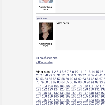
Antal inlägg:
2654
petit tess
Visst serru
Antal inlägg:
3552
« Föregående sida
« Första sidan
Visar sida:
1
2
3
4
5
6
7
8
9
10
11
12
13
14
15
16
26
27
28
29
30
31
32
33
34
35
36
37
38
39
40
41
52
53
54
55
56
57
58
59
60
61
62
63
64
65
66
67
78
79
80
81
82
83
84
85
86
87
88
89
90
91
92
93
102
103
104
105
106
107
108
109
110
111
112
113
121
122
123
124
125
126
127
128
129
130
131
13
139
140
141
142
143
144
145
146
147
148
149
15
157
158
159
160
161
162
163
164
165
166
167
16
175
176
177
178
179
180
181
182
183
184
185
18
193
194
195
196
197
198
199
200
201
202
203
20