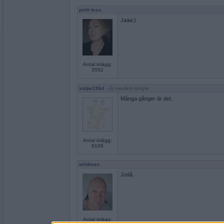
petit tess
Jaaa:)
Antal inlägg:
3552
volpe1964
- Ej medlem längre
Många gånger är det.
Antal inlägg:
6106
wildman
Jodå.
Antal inlägg: