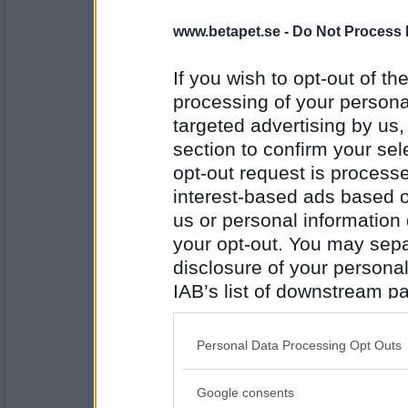
3860
www.betapet.se -
Do Not Process 
Emma_91
Nix.
If you wish to opt-out of the
processing of your personal
targeted advertising by us
Antal inlägg: 300
section to confirm your sel
opt-out request is proces
en dum en
Nej
interest-based ads based o
us or personal information d
your opt-out. You may separ
Antal inlägg:
disclosure of your personal
13194
IAB’s list of downstream pa
Lillie_19
- Ej medlem längre
also be disclosed by us to 
Nej
Downstream Participants
th
Personal Data Processing Opt Outs
third parties.
Google consents
Please note that this web
Antal inlägg: