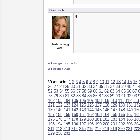
Blairbitch
5
Antal inlägg:
2064
« Föregående sida
« Första sidan
Visar sida:
1
2
3
4
5
6
7
8
9
10
11
12
13
14
15
16
26
27
28
29
30
31
32
33
34
35
36
37
38
39
40
41
52
53
54
55
56
57
58
59
60
61
62
63
64
65
66
67
78
79
80
81
82
83
84
85
86
87
88
89
90
91
92
93
102
103
104
105
106
107
108
109
110
111
112
113
121
122
123
124
125
126
127
128
129
130
131
13
139
140
141
142
143
144
145
146
147
148
149
15
157
158
159
160
161
162
163
164
165
166
167
16
175
176
177
178
179
180
181
182
183
184
185
18
193
194
195
196
197
198
199
200
201
202
203
20
211
212
213
214
215
216
217
218
219
220
221
22
229
230
231