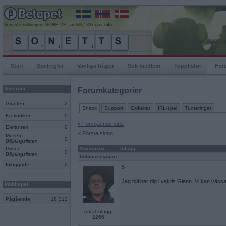
Senaste rullningen, SONETtS, av billy1337 gav 64p
Start
Spelregler
Vanliga frågor
Sök medlem
Topplistor
For
Spelrum
Forumkategorier
Giraffen
2
Snack
Support
Ordlekar
IRL-spel
Turneringar
Krokodilen
0
« Föregående sida
Elefanten
0
« Första sidan
Musen
0
Böjningslistan
Grisen
Användare
Inlägg
0
Böjningslistan
bobmarleyman
Inloggade
2
5
Jag hjälper dig i vaktis Glenn. Vi kan vässa
Mobilspel
Pågående
18 313
Antal inlägg:
2266