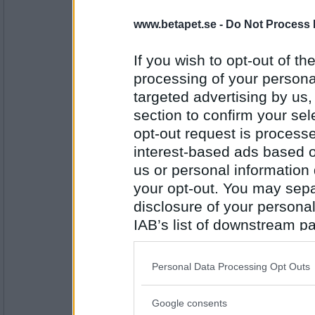
Blasse
www.betapet.se -
Do Not Process 
5+
If you wish to opt-out of the
processing of your personal
targeted advertising by us
Antal inlägg:
7322
section to confirm your sel
opt-out request is proces
Mormodern49
5+++++
interest-based ads based o
us or personal information d
your opt-out. You may separ
disclosure of your personal
Antal inlägg:
8354
IAB’s list of downstream pa
also be disclosed by us to 
Milkman73
3
Downstream Participants
th
Personal Data Processing Opt Outs
third parties.
Google consents
Please note that this web