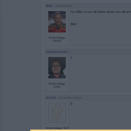
Bitte
- Administratör
Nu håller vi oss till tråden ämne och allt annat
Bitte
Antal inlägg:
24325
bobmarleyman
1
Antal inlägg:
2266
Kim-81
- Ej medlem längre
5
Antal inlägg: 915