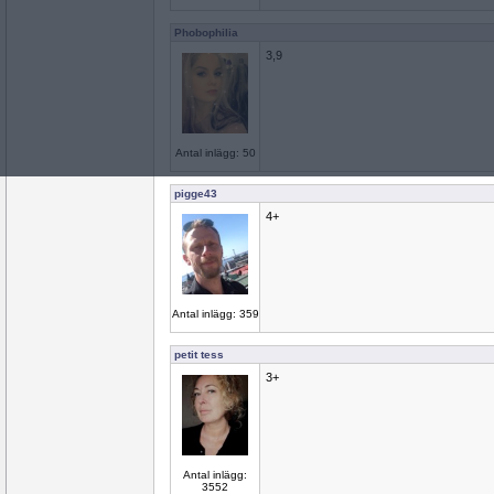
Phobophilia
3,9
Antal inlägg: 50
pigge43
4+
Antal inlägg: 359
petit tess
3+
Antal inlägg:
3552