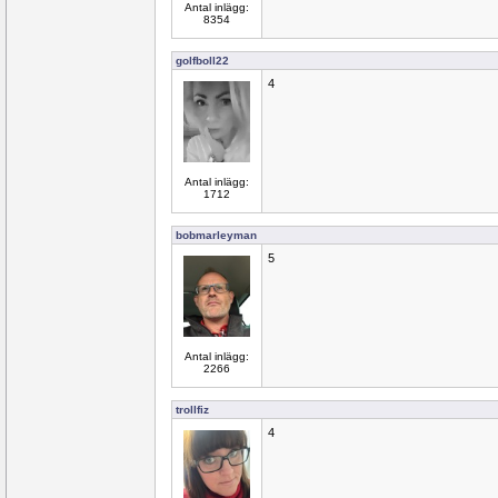
Antal inlägg:
8354
golfboll22
4
Antal inlägg:
1712
bobmarleyman
5
Antal inlägg:
2266
trollfiz
4