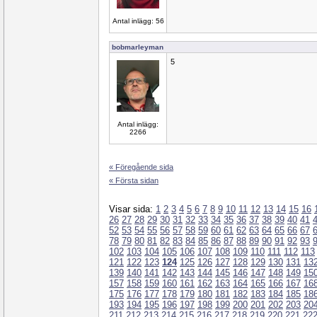
Antal inlägg: 56
bobmarleyman
5
Antal inlägg:
2266
« Föregående sida
« Första sidan
Visar sida:
1
2
3
4
5
6
7
8
9
10
11
12
13
14
15
16
26
27
28
29
30
31
32
33
34
35
36
37
38
39
40
41
52
53
54
55
56
57
58
59
60
61
62
63
64
65
66
67
78
79
80
81
82
83
84
85
86
87
88
89
90
91
92
93
102
103
104
105
106
107
108
109
110
111
112
113
121
122
123
124
125
126
127
128
129
130
131
13
139
140
141
142
143
144
145
146
147
148
149
15
157
158
159
160
161
162
163
164
165
166
167
16
175
176
177
178
179
180
181
182
183
184
185
18
193
194
195
196
197
198
199
200
201
202
203
20
211
212
213
214
215
216
217
218
219
220
221
22