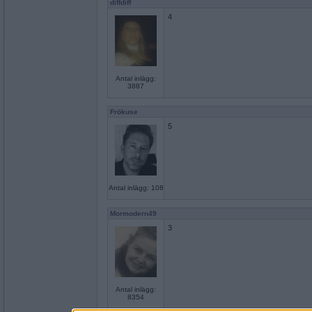
diffdiff
4
Antal inlägg:
3887
Frökuse
5
Antal inlägg: 108
Mormodern49
3
Antal inlägg:
8354