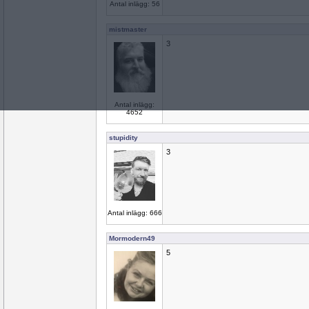
Antal inlägg: 56
mistmaster
3
Antal inlägg:
4652
stupidity
3
Antal inlägg: 666
Mormodern49
5