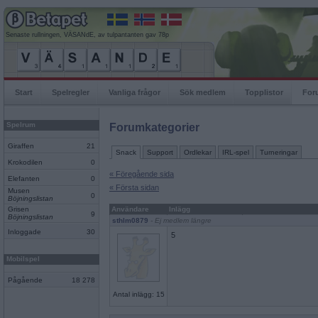
Senaste rullningen, VÄSANdE, av tulpantanten gav 78p
Start
Spelregler
Vanliga frågor
Sök medlem
Topplistor
For
Spelrum
Forumkategorier
Giraffen
21
Snack
Support
Ordlekar
IRL-spel
Turneringar
Krokodilen
0
« Föregående sida
Elefanten
0
« Första sidan
Musen
0
Böjningslistan
Grisen
Användare
Inlägg
9
Böjningslistan
sthlm0879
- Ej medlem längre
Inloggade
30
5
Mobilspel
Pågående
18 278
Antal inlägg: 15