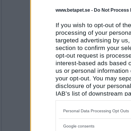
Sharky68
www.betapet.se -
Do Not Process 
3
If you wish to opt-out of the
processing of your personal
Antal inlägg:
targeted advertising by us
1125
section to confirm your sel
trollfiz
opt-out request is proces
3
interest-based ads based o
us or personal information d
your opt-out. You may separ
Antal inlägg: 56
disclosure of your personal
IAB’s list of downstream pa
mistmaster
also be disclosed by us to 
3
Downstream Participants
th
Personal Data Processing Opt Outs
third parties.
Google consents
Antal inlägg:
Please note that this web
4652