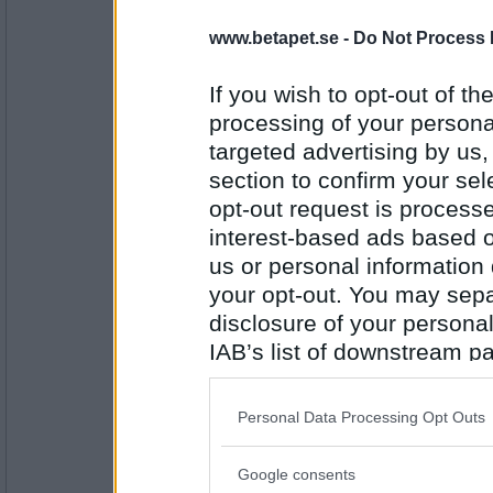
www.betapet.se -
Do Not Process 
morsan3
5
If you wish to opt-out of the
processing of your personal
targeted advertising by us
Antal inlägg:
2146
section to confirm your sel
opt-out request is proces
johnbonham
interest-based ads based o
4
us or personal information d
your opt-out. You may separ
disclosure of your personal
Antal inlägg: 331
IAB’s list of downstream pa
Mormodern49
also be disclosed by us to 
4
Downstream Participants
th
Personal Data Processing Opt Outs
third parties.
Google consents
Please note that this web
Antal inlägg: