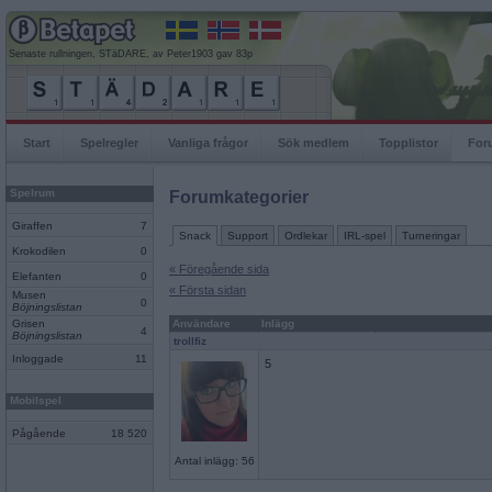
Senaste rullningen, STäDARE, av Peter1903 gav 83p
Start
Spelregler
Vanliga frågor
Sök medlem
Topplistor
For
Spelrum
Forumkategorier
Giraffen
7
Snack
Support
Ordlekar
IRL-spel
Turneringar
Krokodilen
0
« Föregående sida
Elefanten
0
« Första sidan
Musen
0
Böjningslistan
Grisen
Användare
Inlägg
4
Böjningslistan
trollfiz
Inloggade
11
5
Mobilspel
Pågående
18 520
Antal inlägg: 56