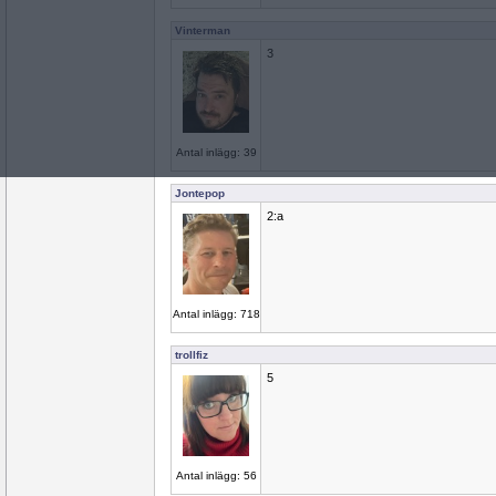
Vinterman
3
Antal inlägg: 39
Jontepop
2:a
Antal inlägg: 718
trollfiz
5
Antal inlägg: 56