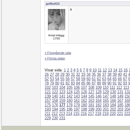
golfboll22
4
Antal inlägg:
1705
« Föregående sida
« Första sidan
Visar sida:
1
2
3
4
5
6
7
8
9
10
11
12
13
14
15
16
26
27
28
29
30
31
32
33
34
35
36
37
38
39
40
41
52
53
54
55
56
57
58
59
60
61
62
63
64
65
66
67
78
79
80
81
82
83
84
85
86
87
88
89
90
91
92
93
102
103
104
105
106
107
108
109
110
111
112
113
121
122
123
124
125
126
127
128
129
130
131
13
139
140
141
142
143
144
145
146
147
148
149
15
157
158
159
160
161
162
163
164
165
166
167
16
175
176
177
178
179
180
181
182
183
184
185
18
193
194
195
196
197
198
199
200
201
202
203
20
211
212
213
214
215
216
217
218
219
220
221
22
229
230
231