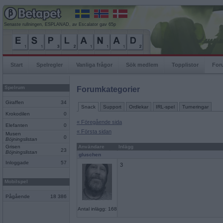
Senaste rullningen, ESPLANAD, av Escalator gav 65p
Start
Spelregler
Vanliga frågor
Sök medlem
Topplistor
For
Spelrum
Forumkategorier
Giraffen
34
Snack
Support
Ordlekar
IRL-spel
Turneringar
Krokodilen
0
« Föregående sida
Elefanten
0
« Första sidan
Musen
0
Böjningslistan
Grisen
Användare
Inlägg
23
Böjningslistan
gluschen
Inloggade
57
3
Mobilspel
Pågående
18 386
Antal inlägg: 168