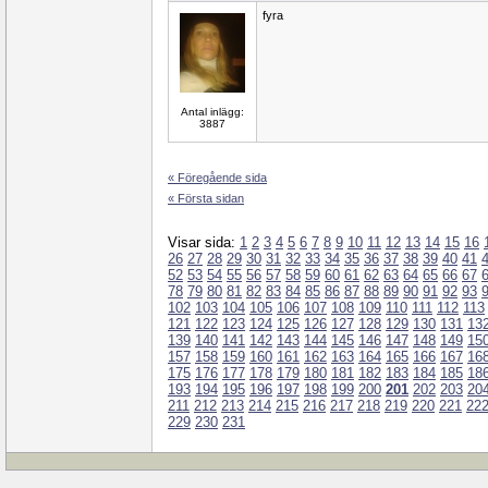
fyra
Antal inlägg:
3887
« Föregående sida
« Första sidan
Visar sida:
1
2
3
4
5
6
7
8
9
10
11
12
13
14
15
16
26
27
28
29
30
31
32
33
34
35
36
37
38
39
40
41
52
53
54
55
56
57
58
59
60
61
62
63
64
65
66
67
78
79
80
81
82
83
84
85
86
87
88
89
90
91
92
93
102
103
104
105
106
107
108
109
110
111
112
113
121
122
123
124
125
126
127
128
129
130
131
13
139
140
141
142
143
144
145
146
147
148
149
15
157
158
159
160
161
162
163
164
165
166
167
16
175
176
177
178
179
180
181
182
183
184
185
18
193
194
195
196
197
198
199
200
201
202
203
20
211
212
213
214
215
216
217
218
219
220
221
22
229
230
231