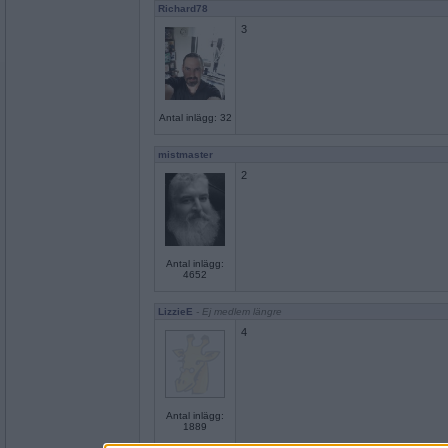
Richard78
3
Antal inlägg: 32
mistmaster
2
Antal inlägg:
4652
LizzieE
- Ej medlem längre
4
Antal inlägg:
1889