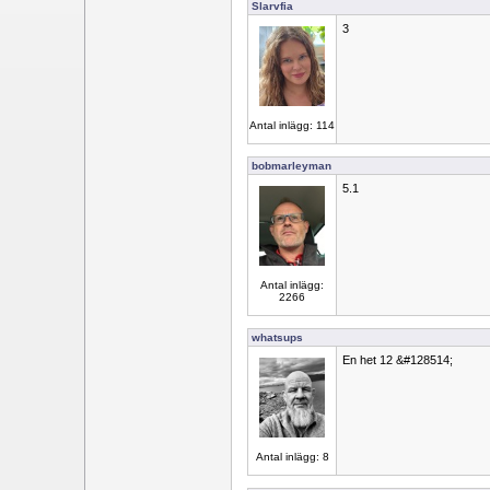
Slarvfia
3
Antal inlägg: 114
bobmarleyman
5.1
Antal inlägg:
2266
whatsups
En het 12 &#128514;
Antal inlägg: 8