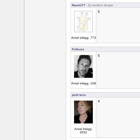
Naomi77
- Ej medlem längre
5
Antal inlägg: 773
Frökuse
5
Antal inlägg: 108
petit tess
4
Antal inlägg:
3552