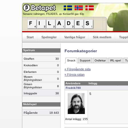
Senaste rullningen, FILADES, av Kickan59 gav 83p
Start
Spelregler
Vanliga frågor
Sök medlem
Toppl
Spelrum
Forumkategorier
Giraffen
30
Snack
Support
Ordlekar
IRL-spel
Tu
Krokodilen
0
« Föregående sida
Elefanten
0
« Första sidan
Musen
0
Böjningslistan
Användare
Inlägg
Grisen
8
Böjningslistan
Fredrik780
Inloggade
38
5
Mobilspel
Pågående
18 443
Antal inlägg: 155