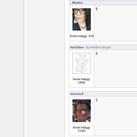
_Monkis
5
Antal inlägg: 316
har1liten
- Ej medlem längre
5
Antal inlägg:
1906
morsan3
1
Antal inlägg:
2146