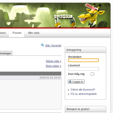
istor
Forum
Min sida
Sök i forumet
Inloggning
rneringar
Användare
Nästa sida »
Lösenord
Sista sidan »
Kom ihåg mig
2020-01-02 23:51
Logga in
Glömt ditt lösenord?
Få ny aktiveringslänk
Betapet är gratis!