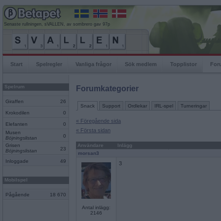
Senaste rullningen, sVALLEN, av sombrero gav 97p
Start
Spelregler
Vanliga frågor
Sök medlem
Topplistor
For
Spelrum
Forumkategorier
Giraffen
26
Snack
Support
Ordlekar
IRL-spel
Turneringar
Krokodilen
0
« Föregående sida
Elefanten
0
« Första sidan
Musen
0
Böjningslistan
Grisen
Användare
Inlägg
23
Böjningslistan
morsan3
Inloggade
49
3
Mobilspel
Pågående
18 670
Antal inlägg:
2146