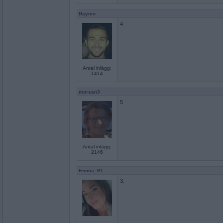
Haymo
4
Antal inlägg:
1414
morsan3
5
Antal inlägg:
2146
Emma_91
3.