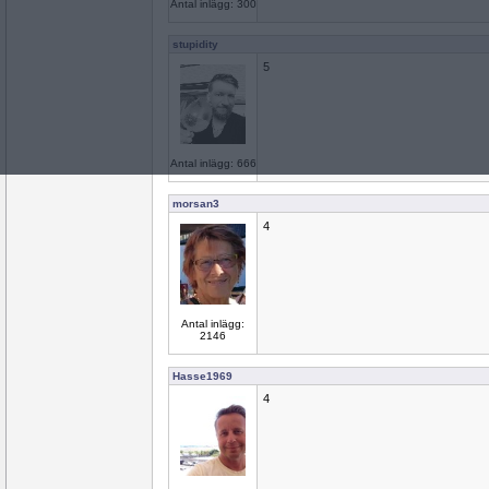
Antal inlägg: 300
stupidity
5
Antal inlägg: 666
morsan3
4
Antal inlägg:
2146
Hasse1969
4