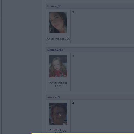
Emma_91
3.
Antal inlägg: 300
DonnaVero
3
Antal inlägg:
1771
morsan3
4
Antal inlägg:
2146