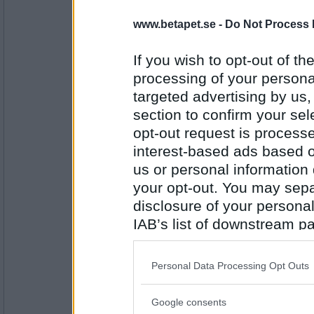
www.betapet.se -
Do Not Process 
Jonixen
3
If you wish to opt-out of the
processing of your personal
targeted advertising by us
Antal inlägg: 20
section to confirm your sel
Mattis H
opt-out request is proces
4
interest-based ads based o
us or personal information d
your opt-out. You may separ
disclosure of your personal
Antal inlägg: 46
IAB’s list of downstream pa
Emma_91
also be disclosed by us to 
3.
Downstream Participants
th
Personal Data Processing Opt Outs
third parties.
Google consents
Antal inlägg: 300
Please note that this web