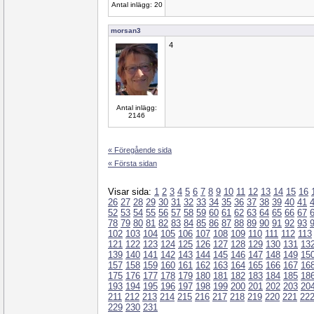
Antal inlägg: 20
morsan3
4
Antal inlägg:
2146
« Föregående sida
« Första sidan
Visar sida:
1
2
3
4
5
6
7
8
9
10
11
12
13
14
15
16
26
27
28
29
30
31
32
33
34
35
36
37
38
39
40
41
52
53
54
55
56
57
58
59
60
61
62
63
64
65
66
67
78
79
80
81
82
83
84
85
86
87
88
89
90
91
92
93
102
103
104
105
106
107
108
109
110
111
112
113
121
122
123
124
125
126
127
128
129
130
131
13
139
140
141
142
143
144
145
146
147
148
149
15
157
158
159
160
161
162
163
164
165
166
167
16
175
176
177
178
179
180
181
182
183
184
185
18
193
194
195
196
197
198
199
200
201
202
203
20
211
212
213
214
215
216
217
218
219
220
221
22
229
230
231