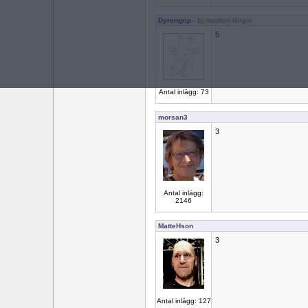
Dyrengrip
- Ej medlem längre
5
Antal inlägg: 73
morsan3
3
Antal inlägg:
2146
MatteHson
3
Antal inlägg: 127