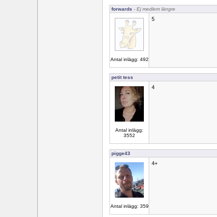
forwards
- Ej medlem längre
5
Antal inlägg: 492
petit tess
4
Antal inlägg:
3552
pigge43
4+
Antal inlägg: 359