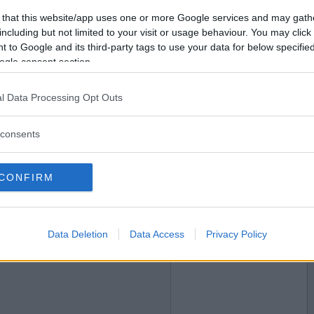
2019-01-06 15:56
Vill du bli
 that this website/app uses one or more Google services and may gath
medlem?
including but not limited to your visit or usage behaviour. You may click 
 to Google and its third-party tags to use your data for below specifi
Skapa nytt konto
ogle consent section.
l Data Processing Opt Outs
2019-01-06 23:59
consents
CONFIRM
2019-01-07 00:09
Data Deletion
Data Access
Privacy Policy