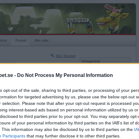
istor
Forum
Min sida
Sök i forumet
Inloggning
rneringar
Användare
et.se -
Do Not Process My Personal Information
Nästa sida »
Lösenord
Sista sidan »
to opt-out of the sale, sharing to third parties, or processing of your per
Kom ihåg mig
2019-01-06 15:30
formation for targeted advertising by us, please use the below opt-out s
Logga in
r selection. Please note that after your opt-out request is processed y
eing interest-based ads based on personal information utilized by us or
Glömt ditt lösenord?
Få ny aktiveringslänk
disclosed to third parties prior to your opt-out. You may separately opt-
losure of your personal information by third parties on the IAB’s list of
. This information may also be disclosed by us to third parties on the
IA
Betapet är gratis!
Participants
that may further disclose it to other third parties.