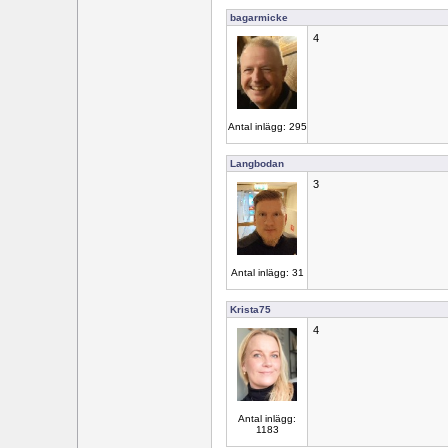
bagarmicke
4
Antal inlägg: 295
Langbodan
3
Antal inlägg: 31
Krista75
4
Antal inlägg:
1183