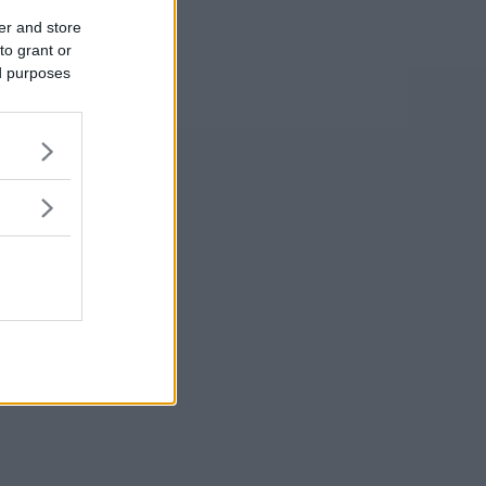
er and store
to grant or
ed purposes