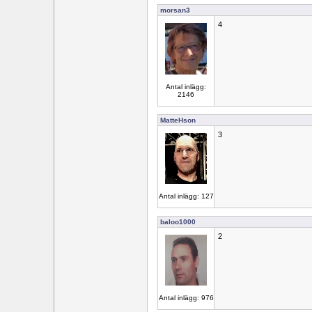
morsan3
4
Antal inlägg:
2146
MatteHson
3
Antal inlägg: 127
baloo1000
2
Antal inlägg: 976