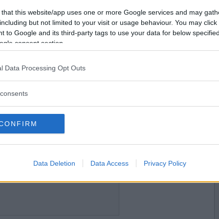
2021-04-16 18:05
Vill du bli
 that this website/app uses one or more Google services and may gath
medlem?
including but not limited to your visit or usage behaviour. You may click 
 to Google and its third-party tags to use your data for below specifi
Skapa nytt konto
ogle consent section.
l Data Processing Opt Outs
2021-04-16 19:36
gt
consents
CONFIRM
2021-04-16 20:15
Data Deletion
Data Access
Privacy Policy