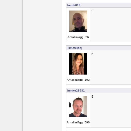
hemlitt13
5
Antal inlägg: 26
Timotejtjej
5
Antal inlägg: 103
henke26581
5
Antal inlägg: 590