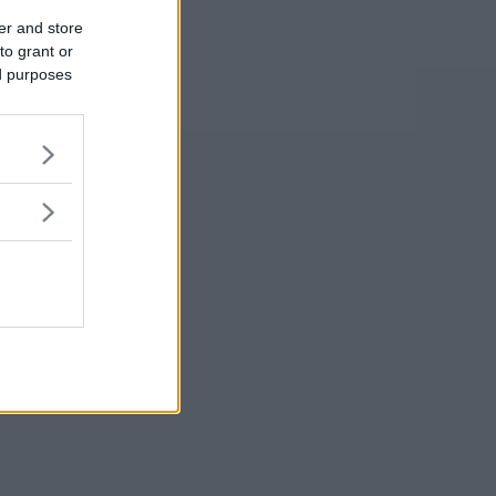
er and store
to grant or
ed purposes