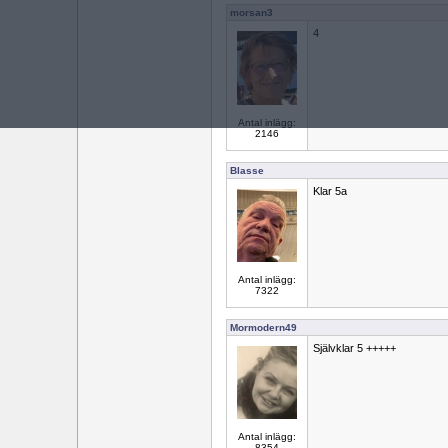
morsan3
4
Antal inlägg:
2146
Blasse
Klar 5a
Antal inlägg:
7322
Mormodern49
Självklar 5 +++++
Antal inlägg:
8354