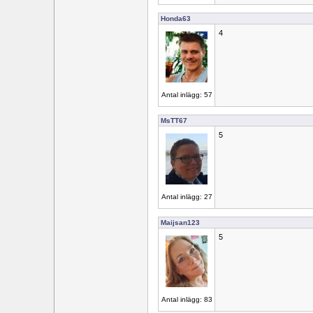
Honda63
4
Antal inlägg: 57
MsTT67
5
Antal inlägg: 27
Maijsan123
5
Antal inlägg: 83