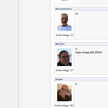
Hurvamannen
5+
Antal inlägg: 22
MsTT67
4
Inget skägg &#128526;
Antal inlägg: 27
jaapal
4
Antal inlägg: 287