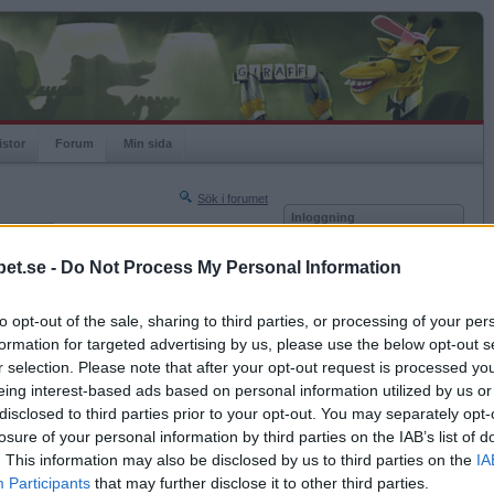
istor
Forum
Min sida
Sök i forumet
Inloggning
rneringar
Användare
et.se -
Do Not Process My Personal Information
Nästa sida »
Lösenord
Sista sidan »
to opt-out of the sale, sharing to third parties, or processing of your per
Kom ihåg mig
2021-04-16 18:03
formation for targeted advertising by us, please use the below opt-out s
Logga in
r selection. Please note that after your opt-out request is processed y
eing interest-based ads based on personal information utilized by us or
Glömt ditt lösenord?
Få ny aktiveringslänk
disclosed to third parties prior to your opt-out. You may separately opt-
losure of your personal information by third parties on the IAB’s list of
. This information may also be disclosed by us to third parties on the
IA
Betapet är gratis!
Participants
that may further disclose it to other third parties.