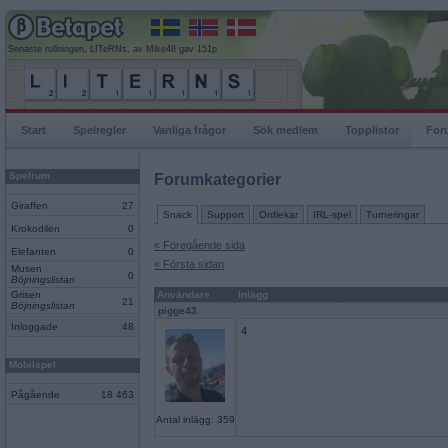
Senaste rullningen, LITeRNs, av Mike48 gav 151p
Start
Spelregler
Vanliga frågor
Sök medlem
Topplistor
For
Spelrum
Forumkategorier
Giraffen
27
Snack
Support
Ordlekar
IRL-spel
Turneringar
Krokodilen
0
« Föregående sida
Elefanten
0
« Första sidan
Musen
0
Böjningslistan
Grisen
Användare
Inlägg
21
Böjningslistan
pigge43
Inloggade
48
4
Mobilspel
Pågående
18 463
Antal inlägg: 359