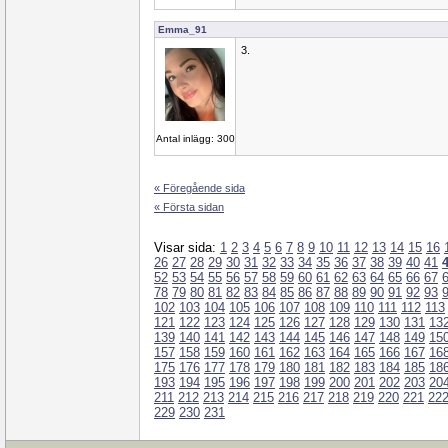
Emma_91
3.
Antal inlägg: 300
« Föregående sida
« Första sidan
Visar sida:
1
2
3
4
5
6
7
8
9
10
11
12
13
14
15
16
26
27
28
29
30
31
32
33
34
35
36
37
38
39
40
41
52
53
54
55
56
57
58
59
60
61
62
63
64
65
66
67
78
79
80
81
82
83
84
85
86
87
88
89
90
91
92
93
102
103
104
105
106
107
108
109
110
111
112
113
121
122
123
124
125
126
127
128
129
130
131
13
139
140
141
142
143
144
145
146
147
148
149
15
157
158
159
160
161
162
163
164
165
166
167
16
175
176
177
178
179
180
181
182
183
184
185
18
193
194
195
196
197
198
199
200
201
202
203
20
211
212
213
214
215
216
217
218
219
220
221
22
229
230
231