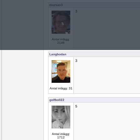
morsan3
3
Antal inlägg:
2146
Langbodan
3
Antal inlägg: 31
golfboll22
5
Antal inlägg:
1712