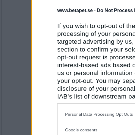
Jelenas77
5
www.betapet.se -
Do Not Process 
If you wish to opt-out of the
processing of your personal
Antal inlägg:
1798
targeted advertising by us
section to confirm your sel
pigge43
opt-out request is proces
4
interest-based ads based o
us or personal information d
your opt-out. You may separ
Antal inlägg: 359
disclosure of your personal
IAB’s list of downstream pa
morsan3
4
also be disclosed by us to 
Downstream Participants
th
Personal Data Processing Opt Outs
third parties.
Antal inlägg:
Google consents
2146
Please note that this web