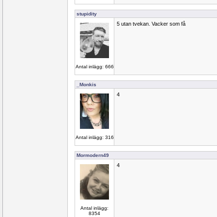
stupidity
5 utan tvekan. Vacker som få
Antal inlägg: 666
_Monkis
4
Antal inlägg: 316
Mormodern49
4
Antal inlägg:
8354