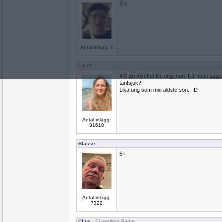
3.4
Antal inlägg: 1
Lill-IT
4,9 En mycket fin, ung man. Får man säga 
tantsjuk?
Lika ung som min äldste son.. :D
Antal inlägg:
31618
Blasse
5+
Antal inlägg:
7322
Clips
- Ej medlem längre