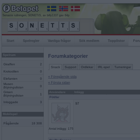
Senaste rullningen, SONETtS, av billy1337 gav 64p
Start
Spelregler
Vanliga frågor
Sök medlem
Topplistor
For
Spelrum
Forumkategorier
Giraffen
2
Snack
Support
Ordlekar
IRL-spel
Turneringar
Krokodilen
0
« Föregående sida
Elefanten
0
« Första sidan
Musen
0
Böjningslistan
Grisen
Användare
Inlägg
1
Böjningslistan
Pötifar
Inloggade
3
97
Mobilspel
Pågående
18 308
Antal inlägg: 175