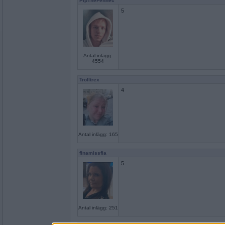
PipTheFennec
5
Antal inlägg:
4554
Trolltrex
4
Antal inlägg: 165
finamissfia
5
Antal inlägg: 251