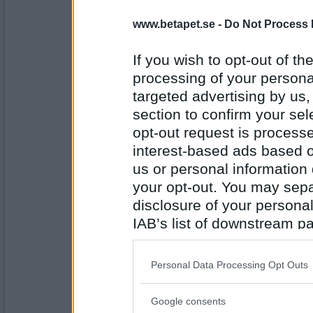
Trolltrex
5
www.betapet.se -
Do Not Process 
If you wish to opt-out of the
processing of your personal
Antal inlägg: 165
targeted advertising by us
PipTheFennec
section to confirm your sel
4
opt-out request is proces
interest-based ads based o
us or personal information d
Antal inlägg:
your opt-out. You may separ
4554
disclosure of your personal
dorken
IAB’s list of downstream pa
4.5
also be disclosed by us to 
Downstream Participants
th
Personal Data Processing Opt Outs
third parties.
Antal inlägg: 110
Google consents
Please note that this web