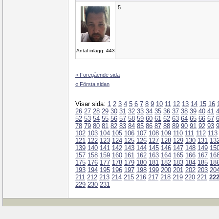
5
Antal inlägg: 443
« Föregående sida
« Första sidan
Visar sida:
1
2
3
4
5
6
7
8
9
10
11
12
13
14
15
16
26
27
28
29
30
31
32
33
34
35
36
37
38
39
40
41
52
53
54
55
56
57
58
59
60
61
62
63
64
65
66
67
78
79
80
81
82
83
84
85
86
87
88
89
90
91
92
93
102
103
104
105
106
107
108
109
110
111
112
113
121
122
123
124
125
126
127
128
129
130
131
13
139
140
141
142
143
144
145
146
147
148
149
15
157
158
159
160
161
162
163
164
165
166
167
16
175
176
177
178
179
180
181
182
183
184
185
18
193
194
195
196
197
198
199
200
201
202
203
20
211
212
213
214
215
216
217
218
219
220
221
22
229
230
231