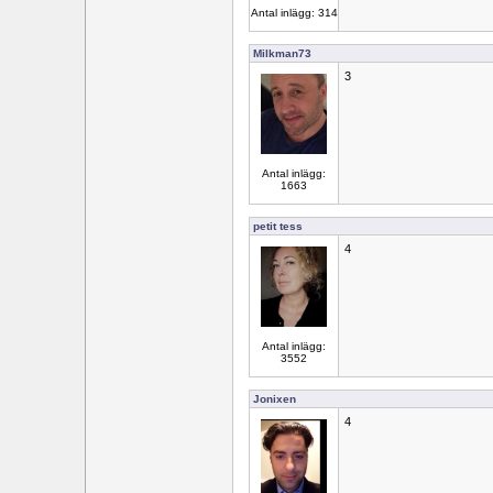
Antal inlägg: 314
Milkman73
3
Antal inlägg:
1663
petit tess
4
Antal inlägg:
3552
Jonixen
4