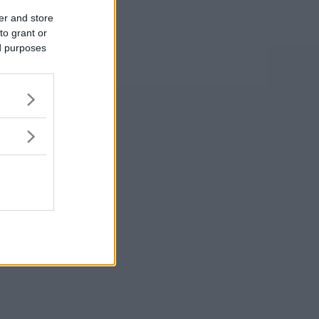
er and store
to grant or
ed purposes