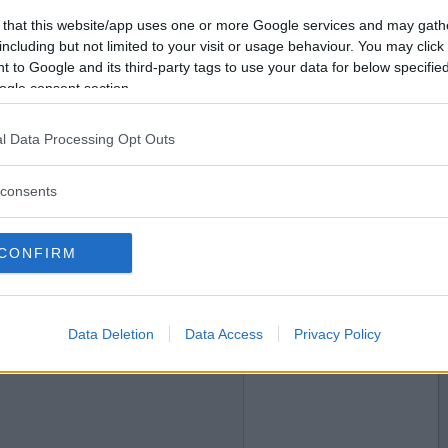
2019-05-08 23:13
Vill du bli
 that this website/app uses one or more Google services and may gath
medlem?
including but not limited to your visit or usage behaviour. You may click 
 to Google and its third-party tags to use your data for below specifi
Skapa nytt konto
ogle consent section.
l Data Processing Opt Outs
2019-05-09 06:52
consents
CONFIRM
2019-05-09 12:59
Data Deletion
Data Access
Privacy Policy