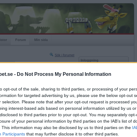
istor
Forum
Min sida
Sök i forumet
Inloggning
rneringar
Användare
et.se -
Do Not Process My Personal Information
Nästa sida »
Lösenord
Sista sidan »
to opt-out of the sale, sharing to third parties, or processing of your per
Kom ihåg mig
2019-05-08 22:47
formation for targeted advertising by us, please use the below opt-out s
Logga in
r selection. Please note that after your opt-out request is processed y
eing interest-based ads based on personal information utilized by us or
Glömt ditt lösenord?
Få ny aktiveringslänk
disclosed to third parties prior to your opt-out. You may separately opt-
losure of your personal information by third parties on the IAB’s list of
. This information may also be disclosed by us to third parties on the
IA
Betapet är gratis!
Participants
that may further disclose it to other third parties.