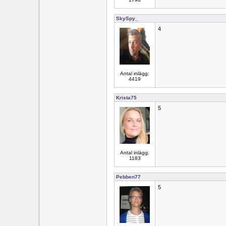
SkySpy_
4
Antal inlägg:
4419
Krista75
5
Antal inlägg:
1183
Pebben77
5