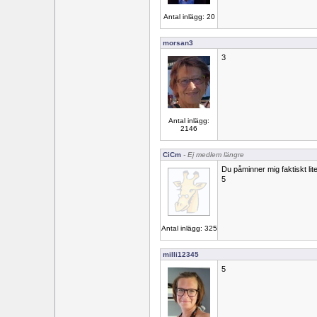
Antal inlägg: 20
morsan3
3
Antal inlägg:
2146
CiCm
- Ej medlem längre
Du påminner mig faktiskt lit
5
Antal inlägg: 325
milli12345
5