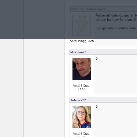
CiCm
- Ej medlem längre
Älskar att jontepop gav en 
person han gav femman till!
Jag ger alla en femma som va
Antal inlägg: 325
Milkman73
5
Antal inlägg:
1663
Jelenas77
5
Antal inlägg:
1798