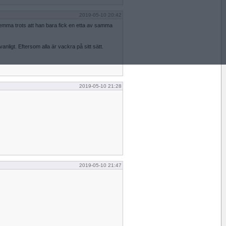
2019-05-10 20:42
femma trots att han bara fick en etta av samma
nligt. Eftersom alla är vackra på sitt sätt.
2019-05-10 21:28
2019-05-10 21:47