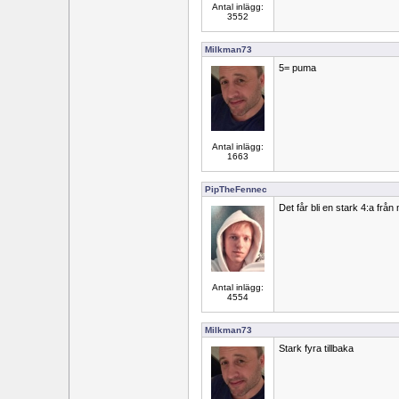
Antal inlägg:
3552
Milkman73
5= puma
Antal inlägg:
1663
PipTheFennec
Det får bli en stark 4:a från
Antal inlägg:
4554
Milkman73
Stark fyra tillbaka