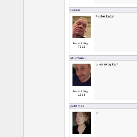
Blasse
4 gillar katter
Antal inlägg:
7322
Milkman73
5, en riktig karl!
Antal inlägg:
1663
petit tess
5