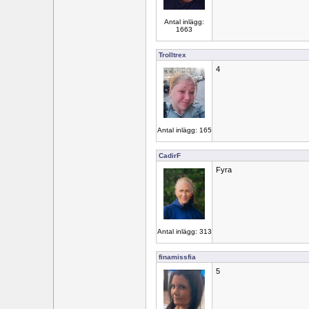
Antal inlägg:
1663
Trolltrex
4
Antal inlägg: 165
CadirF
Fyra
Antal inlägg: 313
finamissfia
5