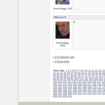
Antal inlägg: 165
Milkman73
4
Antal inlägg:
1663
« Föregående sida
« Första sidan
Visar sida:
1
2
3
4
5
6
7
8
9
10
11
12
13
14
15
32
33
34
35
36
37
38
39
40
41
42
43
44
45
46
63
64
65
66
67
68
69
70
71
72
73
74
75
76
77
94
95
96
97
98
99
100
101
102
103
104
105
1
118
119
120
121
122
123
124
125
126
127
12
140
141
142
143
144
145
146
147
148
149
15
162
163
164
165
166
167
168
169
170
171
17
184
185
186
187
188
189
190
191
192
193
19
206
207
208
209
210
211
212
213
214
215
21
228
229
230
231