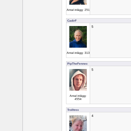
Antal inlägg: 251
CadirF
5
Antal inlägg: 313
PipTheFennec
5
Antal inlägg:
4554
Trolltrex
4