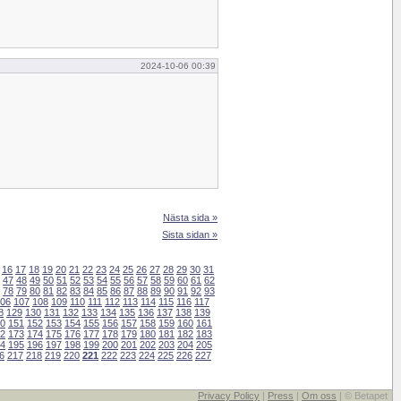
2024-10-06 00:39
Nästa sida »
Sista sidan »
16
17
18
19
20
21
22
23
24
25
26
27
28
29
30
31
47
48
49
50
51
52
53
54
55
56
57
58
59
60
61
62
78
79
80
81
82
83
84
85
86
87
88
89
90
91
92
93
06
107
108
109
110
111
112
113
114
115
116
117
8
129
130
131
132
133
134
135
136
137
138
139
0
151
152
153
154
155
156
157
158
159
160
161
2
173
174
175
176
177
178
179
180
181
182
183
4
195
196
197
198
199
200
201
202
203
204
205
6
217
218
219
220
221
222
223
224
225
226
227
Privacy Policy
|
Press
|
Om oss
| © Betapet