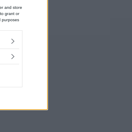
er and store
to grant or
ed purposes