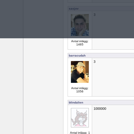
sasjov
3
Antal inlägg:
1465
barracudah
3
Antal inlägg:
1056
blindalien
1000000
Antal inlägg: 1