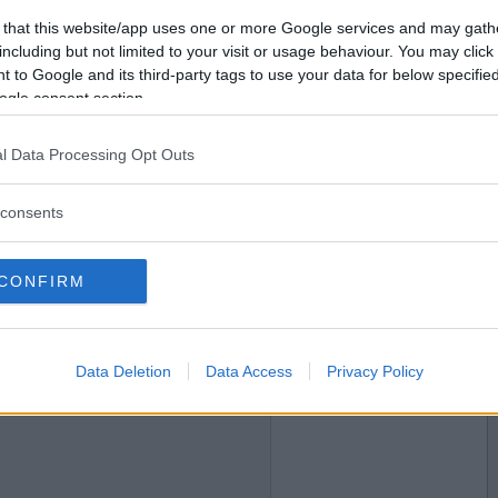
2024-08-11 20:59
Vill du bli
 that this website/app uses one or more Google services and may gath
medlem?
including but not limited to your visit or usage behaviour. You may click 
 to Google and its third-party tags to use your data for below specifi
Skapa nytt konto
ogle consent section.
l Data Processing Opt Outs
2024-08-24 01:49
consents
CONFIRM
2024-08-24 22:41
Data Deletion
Data Access
Privacy Policy