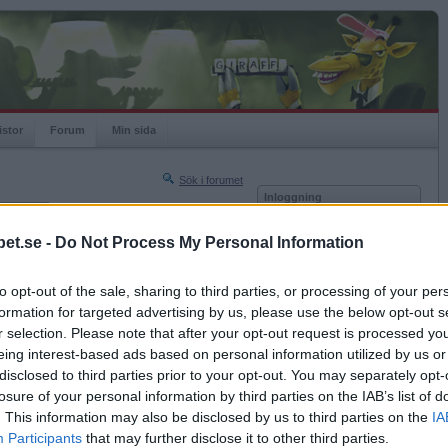
istor
Forum
Min sida
Sök i forumet
Inloggning
rneringar
Användare
et.se -
Do Not Process My Personal Information
Nästa sida »
Lösenord
Sista sidan »
to opt-out of the sale, sharing to third parties, or processing of your per
Kom ihåg mig
2024-08-11 10:14
formation for targeted advertising by us, please use the below opt-out s
Logga in
r selection. Please note that after your opt-out request is processed y
eing interest-based ads based on personal information utilized by us or
Glömt ditt lösenord?
Få ny aktiveringslänk
disclosed to third parties prior to your opt-out. You may separately opt-
losure of your personal information by third parties on the IAB’s list of
. This information may also be disclosed by us to third parties on the
IA
Betapet är gratis!
Participants
that may further disclose it to other third parties.