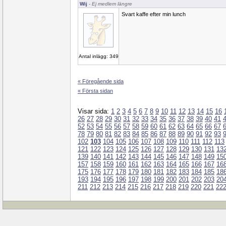
Wij
- Ej medlem längre
Svart kaffe efter min lunch
Antal inlägg: 349
« Föregående sida
« Första sidan
Visar sida:
1
2
3
4
5
6
7
8
9
10
11
12
13
14
15
16
26
27
28
29
30
31
32
33
34
35
36
37
38
39
40
41
52
53
54
55
56
57
58
59
60
61
62
63
64
65
66
67
78
79
80
81
82
83
84
85
86
87
88
89
90
91
92
93
102
103
104
105
106
107
108
109
110
111
112
113
121
122
123
124
125
126
127
128
129
130
131
13
139
140
141
142
143
144
145
146
147
148
149
15
157
158
159
160
161
162
163
164
165
166
167
16
175
176
177
178
179
180
181
182
183
184
185
18
193
194
195
196
197
198
199
200
201
202
203
20
211
212
213
214
215
216
217
218
219
220
221
22