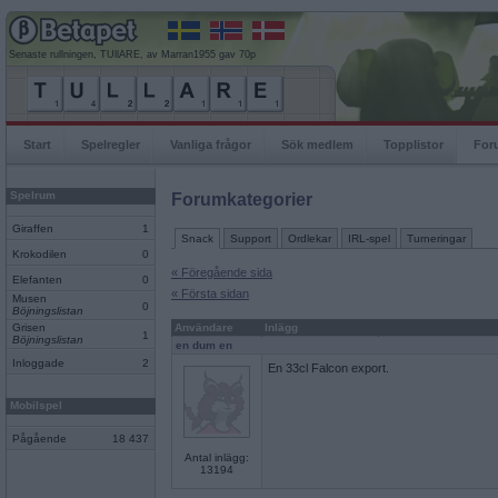
Senaste rullningen, TUllARE, av Marran1955 gav 70p
Start
Spelregler
Vanliga frågor
Sök medlem
Topplistor
For
Spelrum
Forumkategorier
Giraffen
1
Snack
Support
Ordlekar
IRL-spel
Turneringar
Krokodilen
0
« Föregående sida
Elefanten
0
« Första sidan
Musen
0
Böjningslistan
Grisen
Användare
Inlägg
1
Böjningslistan
en dum en
Inloggade
2
En 33cl Falcon export.
Mobilspel
Pågående
18 437
Antal inlägg:
13194