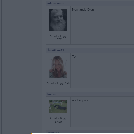
mistmaster
Norrlands Djup
Antal inlägg:
4652
ÅsaGlam71
Te
Antal inlägg: 175
bujum
apelsinjuice
Antal inlägg:
1750
Zergling