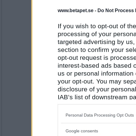
Te med rom.
www.betapet.se -
Do Not Process 
If you wish to opt-out of the
Antal inlägg: 999
processing of your personal
targeted advertising by us
Sharky68
Cashmere, rödtjut från Kalifornien.
section to confirm your sel
opt-out request is proces
interest-based ads based o
us or personal information d
Antal inlägg:
1125
your opt-out. You may separ
disclosure of your personal
mistmaster
IAB’s list of downstream pa
råkade spilla upp en grogg. vart helt överr
also be disclosed by us to 
Downstream Participants
th
Personal Data Processing Opt Outs
third parties.
Antal inlägg:
4652
Google consents
Please note that this web