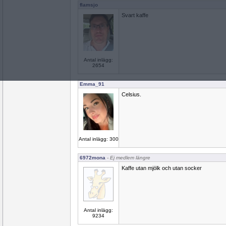
flamsjo
Svart kaffe
Antal inlägg:
2654
Emma_91
Celsius.
Antal inlägg: 300
6972mona
- Ej medlem längre
Kaffe utan mjölk och utan socker
Antal inlägg:
9234