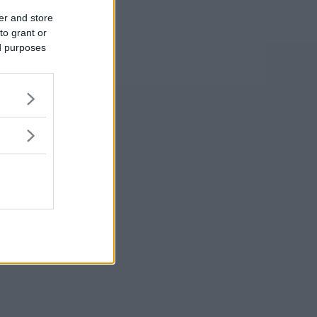
er and store
to grant or
ed purposes