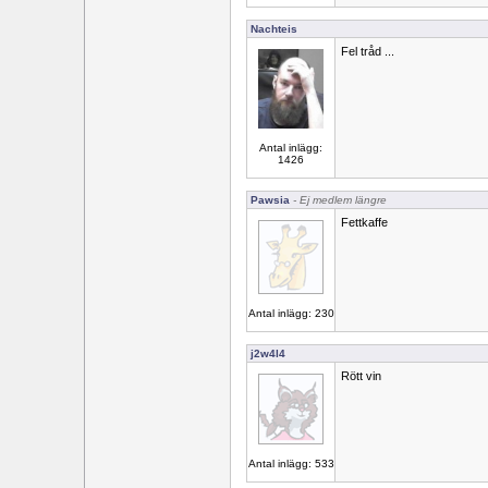
Nachteis
Fel tråd ...
Antal inlägg:
1426
Pawsia
- Ej medlem längre
Fettkaffe
Antal inlägg: 230
j2w4l4
Rött vin
Antal inlägg: 533