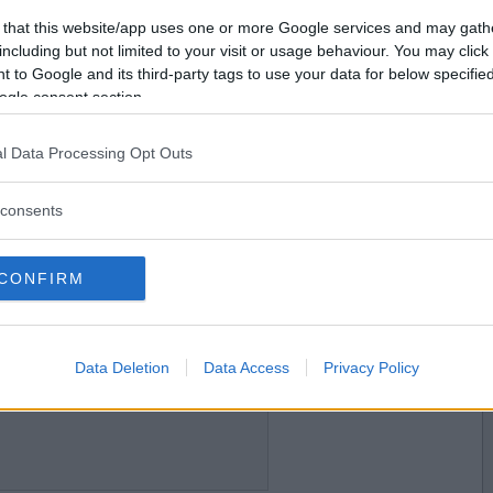
2020-06-01 09:17
Vill du bli
 that this website/app uses one or more Google services and may gath
medlem?
including but not limited to your visit or usage behaviour. You may click 
 to Google and its third-party tags to use your data for below specifi
Skapa nytt konto
ogle consent section.
l Data Processing Opt Outs
2020-06-02 01:35
consents
CONFIRM
2020-06-02 08:12
Data Deletion
Data Access
Privacy Policy
k