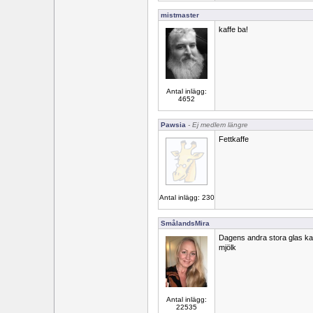
mistmaster
kaffe ba!
Antal inlägg:
4652
Pawsia
- Ej medlem längre
Fettkaffe
Antal inlägg: 230
SmålandsMira
Dagens andra stora glas k
mjölk
Antal inlägg:
22535