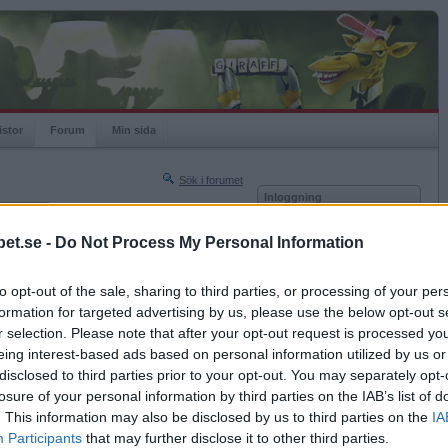
istor
Forum
Min sida
Sök i forumet
Inloggning
rneringar
Användare
et.se -
Do Not Process My Personal Information
Nästa sida »
Lösenord
Sista sidan »
to opt-out of the sale, sharing to third parties, or processing of your per
Kom ihåg mig
2020-05-31 17:07
formation for targeted advertising by us, please use the below opt-out s
Logga in
r selection. Please note that after your opt-out request is processed y
eing interest-based ads based on personal information utilized by us or
Glömt ditt lösenord?
Få ny aktiveringslänk
disclosed to third parties prior to your opt-out. You may separately opt-
losure of your personal information by third parties on the IAB’s list of
. This information may also be disclosed by us to third parties on the
IA
Betapet är gratis!
Participants
that may further disclose it to other third parties.