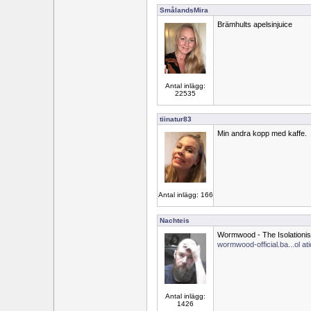
SmålandsMira
Brämhults apelsinjuice
Antal inlägg:
22535
tiinatur83
Min andra kopp med kaffe.
Antal inlägg: 166
Nachteis
Wormwood - The Isolationis
wormwood-official.ba...ol ati
Antal inlägg:
1426