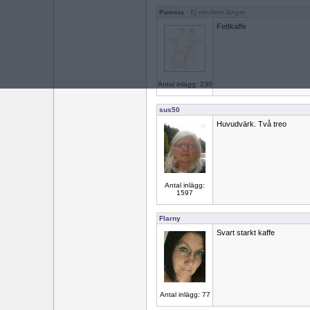
Pawsia
- Ej medlem längre
Fettkaffe
Antal inlägg: 230
sus50
Huvudvärk. Två treo
Antal inlägg:
1597
Flarny
Svart starkt kaffe
Antal inlägg: 77