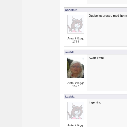
annemiri
Dubbel espresso med lite mj
Antal inlägg:
1774
sus50
Svart kaffe
Antal inlägg:
1597
Lackia
Ingenting
Antal inlägg: