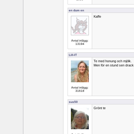
en dum en
Kaffe
Antal inlägg:
13194
Lill-IT
Te med honung och mjölk.
Men för en stund sen drack j
Antal inlägg:
31618
sus50
Grönt te