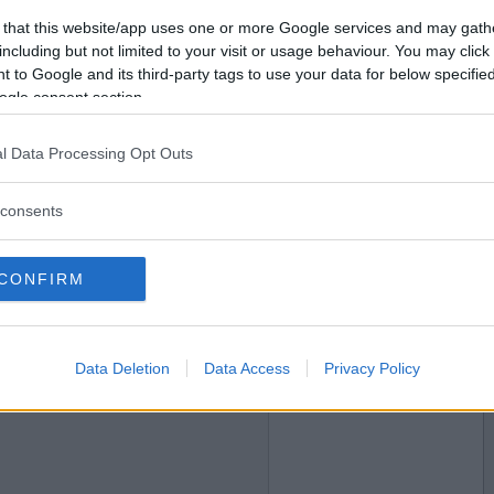
2023-08-05 23:23
Vill du bli
 that this website/app uses one or more Google services and may gath
medlem?
including but not limited to your visit or usage behaviour. You may click 
 to Google and its third-party tags to use your data for below specifi
Skapa nytt konto
ogle consent section.
l Data Processing Opt Outs
2023-08-06 10:45
consents
CONFIRM
2023-08-10 07:34
Data Deletion
Data Access
Privacy Policy