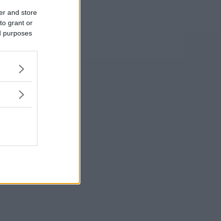
er and store
to grant or
ed purposes