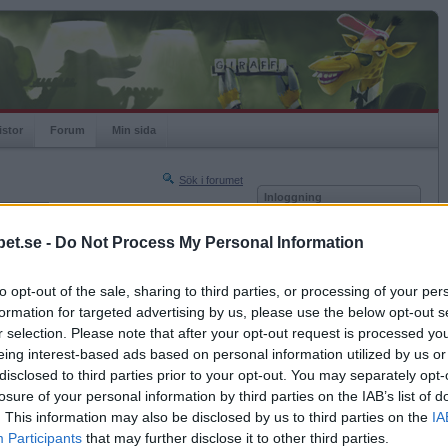
istor
Forum
Min sida
Sök i forumet
Inloggning
rneringar
Användare
et.se -
Do Not Process My Personal Information
Nästa sida »
Lösenord
Sista sidan »
to opt-out of the sale, sharing to third parties, or processing of your per
Kom ihåg mig
2023-08-02 20:49
formation for targeted advertising by us, please use the below opt-out s
Logga in
r selection. Please note that after your opt-out request is processed y
eing interest-based ads based on personal information utilized by us or
Glömt ditt lösenord?
Få ny aktiveringslänk
disclosed to third parties prior to your opt-out. You may separately opt-
losure of your personal information by third parties on the IAB’s list of
. This information may also be disclosed by us to third parties on the
IA
Betapet är gratis!
Participants
that may further disclose it to other third parties.