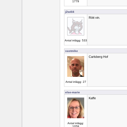
1779
j2w4l4
Rött vin.
Antal inlägg: 533
vastmike
Carlsberg Hof
Antal inlägg: 27
else-marie
Kaffe
Antal inlägg:
1059