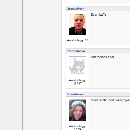
GrandeRock
Svart kaffe
Antal inlägg: 42
Prärieklocka
Het rooibos chai
Antal inlägg:
11487
Silvertösen
Pulverkaffe med havremjölk
Antal inlägg:
1059