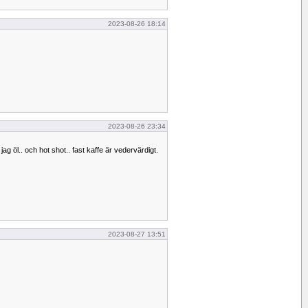
2023-08-26 18:14
2023-08-26 23:34
ag öl.. och hot shot.. fast kaffe är vedervärdigt.
2023-08-27 13:51