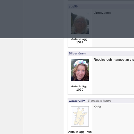
sus50
citronvatten
Antal inlägg:
1597
Silvertösen
Roobios och mangostan th
Antal inlägg:
1059
waaterLilly
- Ej medlem längre
Kaffe
Antal inlägg: 765