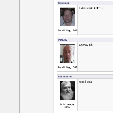
Candino2
Extra starkt kaffe :)
Antal inlägg: 209
PetLin2
Chimay blå
Antal inlägg: 301
mistmaster
rom å cola.
Antal inlägg:
4652