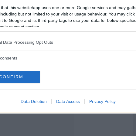
2018-02-12 05:09
Vill du bli
 that this website/app uses one or more Google services and may gath
medlem?
including but not limited to your visit or usage behaviour. You may click 
 to Google and its third-party tags to use your data for below specifi
Skapa nytt konto
ogle consent section.
l Data Processing Opt Outs
2018-02-12 05:43
consents
CONFIRM
2018-02-12 12:01
Data Deletion
Data Access
Privacy Policy