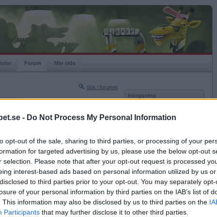
istor
Forum
Min sida
Sök i forumet
Inloggning
rneringar
Användare
et.se -
Do Not Process My Personal Information
Nästa sida »
Lösenord
Sista sidan »
to opt-out of the sale, sharing to third parties, or processing of your per
Kom ihåg mig
2018-02-09 23:43
formation for targeted advertising by us, please use the below opt-out s
Logga in
r selection. Please note that after your opt-out request is processed y
eing interest-based ads based on personal information utilized by us or
Glömt ditt lösenord?
Få ny aktiveringslänk
disclosed to third parties prior to your opt-out. You may separately opt-
losure of your personal information by third parties on the IAB’s list of
. This information may also be disclosed by us to third parties on the
IA
Betapet är gratis!
Participants
that may further disclose it to other third parties.