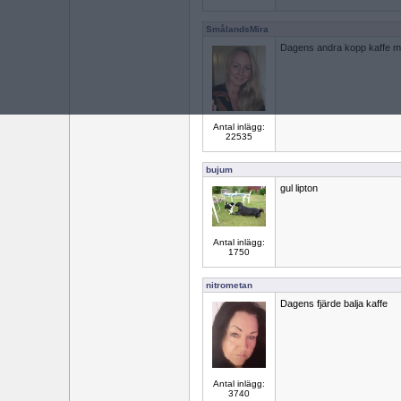
SmålandsMira
Dagens andra kopp kaffe m l
Antal inlägg:
22535
bujum
gul lipton
Antal inlägg:
1750
nitrometan
Dagens fjärde balja kaffe
Antal inlägg:
3740