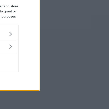
er and store
to grant or
ed purposes