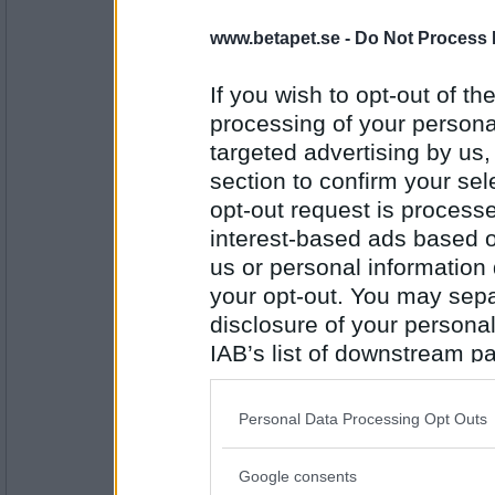
golfboll22
www.betapet.se -
Do Not Process 
2 glad vitt
If you wish to opt-out of the
processing of your personal
Antal inlägg:
targeted advertising by us
1710
section to confirm your sel
har1liten
- Ej medlem längre
opt-out request is proces
Cocacola
interest-based ads based o
us or personal information d
your opt-out. You may separ
Antal inlägg:
disclosure of your personal
1906
IAB’s list of downstream pa
Milkman73
also be disclosed by us to 
Mariestad Old Ox
Downstream Participants
th
Personal Data Processing Opt Outs
third parties.
Google consents
Please note that this web
Antal inlägg: