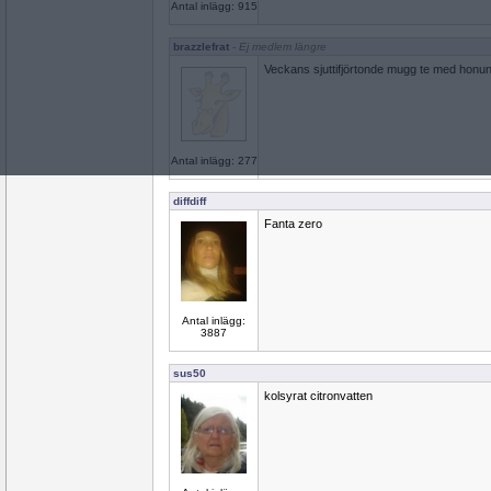
Antal inlägg: 915
brazzlefrat
- Ej medlem längre
Veckans sjuttifjörtonde mugg te med honung
Antal inlägg: 277
diffdiff
Fanta zero
Antal inlägg:
3887
sus50
kolsyrat citronvatten