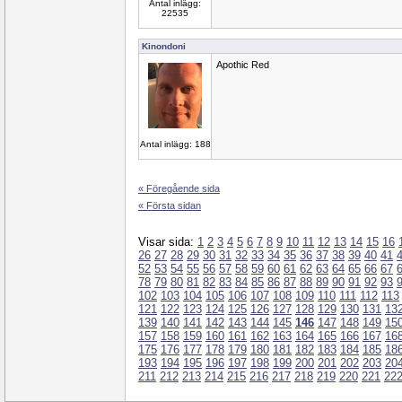
Antal inlägg:
22535
Kinondoni
Apothic Red
Antal inlägg: 188
« Föregående sida
« Första sidan
Visar sida:
1
2
3
4
5
6
7
8
9
10
11
12
13
14
15
16
26
27
28
29
30
31
32
33
34
35
36
37
38
39
40
41
52
53
54
55
56
57
58
59
60
61
62
63
64
65
66
67
78
79
80
81
82
83
84
85
86
87
88
89
90
91
92
93
102
103
104
105
106
107
108
109
110
111
112
113
121
122
123
124
125
126
127
128
129
130
131
13
139
140
141
142
143
144
145
146
147
148
149
15
157
158
159
160
161
162
163
164
165
166
167
16
175
176
177
178
179
180
181
182
183
184
185
18
193
194
195
196
197
198
199
200
201
202
203
20
211
212
213
214
215
216
217
218
219
220
221
22