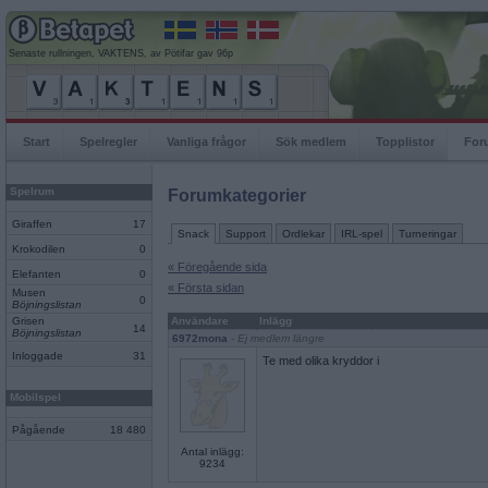
Senaste rullningen, VAKTENS, av Pötifar gav 96p
Start
Spelregler
Vanliga frågor
Sök medlem
Topplistor
For
Spelrum
Forumkategorier
Giraffen
17
Snack
Support
Ordlekar
IRL-spel
Turneringar
Krokodilen
0
« Föregående sida
Elefanten
0
« Första sidan
Musen
0
Böjningslistan
Grisen
Användare
Inlägg
14
Böjningslistan
6972mona
- Ej medlem längre
Inloggade
31
Te med olika kryddor i
Mobilspel
Pågående
18 480
Antal inlägg:
9234