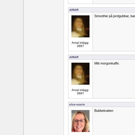
diffdiff
Smoothie på jordgubbar, bana
Antal inlägg:
3887
diffdiff
Mitt morgonkaffe.
Antal inlägg:
3887
else-marie
Bubbelvatten