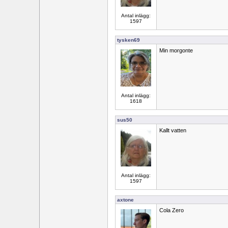
Antal inlägg:
1597
tysken69
Min morgonte
Antal inlägg:
1618
sus50
Kallt vatten
Antal inlägg:
1597
axtone
Cola Zero