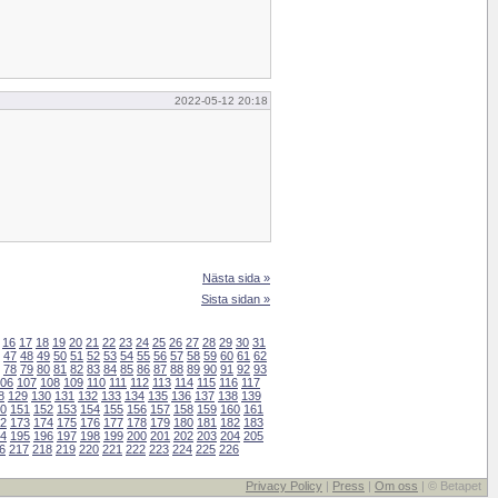
2022-05-12 20:18
Nästa sida »
Sista sidan »
16
17
18
19
20
21
22
23
24
25
26
27
28
29
30
31
47
48
49
50
51
52
53
54
55
56
57
58
59
60
61
62
78
79
80
81
82
83
84
85
86
87
88
89
90
91
92
93
06
107
108
109
110
111
112
113
114
115
116
117
8
129
130
131
132
133
134
135
136
137
138
139
0
151
152
153
154
155
156
157
158
159
160
161
2
173
174
175
176
177
178
179
180
181
182
183
4
195
196
197
198
199
200
201
202
203
204
205
6
217
218
219
220
221
222
223
224
225
226
Privacy Policy
|
Press
|
Om oss
| © Betapet