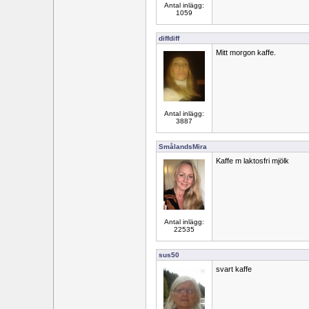
Antal inlägg:
1059
diffdiff
Mitt morgon kaffe.
Antal inlägg:
3887
SmålandsMira
Kaffe m laktosfri mjölk
Antal inlägg:
22535
sus50
svart kaffe