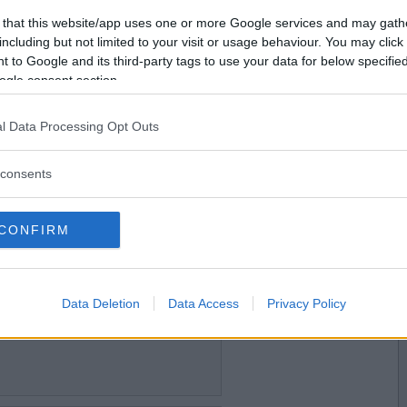
2022-04-25 06:50
Vill du bli
 that this website/app uses one or more Google services and may gath
medlem?
including but not limited to your visit or usage behaviour. You may click 
 to Google and its third-party tags to use your data for below specifi
Skapa nytt konto
ogle consent section.
l Data Processing Opt Outs
2022-04-26 09:44
consents
CONFIRM
2022-04-26 16:17
ak
Data Deletion
Data Access
Privacy Policy