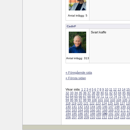
Antal inlägg: 5
CadirF
Svart kaffe
Antal inlägg: 313
« Föregående sida
« Första sidan
Visar sida:
1
2
3
4
5
6
7
8
9
10
11
12
13
14
15
32
33
34
35
36
37
38
39
40
41
42
43
44
45
46
63
64
65
66
67
68
69
70
71
72
73
74
75
76
77
94
95
96
97
98
99
100
101
102
103
104
105
1
118
119
120
121
122
123
124
125
126
127
12
140
141
142
143
144
145
146
147
148
149
15
162
163
164
165
166
167
168
169
170
171
17
184
185
186
187
188
189
190
191
192
193
19
206
207
208
209
210
211
212
213
214
215
21