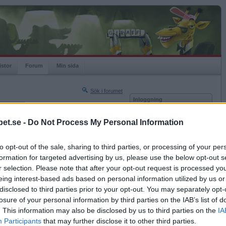
istor
Forum
Min sida
Sök i forumet
Inloggning
rneringar
Användare
et.se -
Do Not Process My Personal Information
Nästa sida »
Lösenord
Sista sidan »
to opt-out of the sale, sharing to third parties, or processing of your per
Kom ihåg mig
2022-04-24 16:09
formation for targeted advertising by us, please use the below opt-out s
Logga in
r selection. Please note that after your opt-out request is processed y
eing interest-based ads based on personal information utilized by us or
Glömt ditt lösenord?
Få ny aktiveringslänk
disclosed to third parties prior to your opt-out. You may separately opt-
losure of your personal information by third parties on the IAB’s list of
. This information may also be disclosed by us to third parties on the
IA
Betapet är gratis!
Participants
that may further disclose it to other third parties.