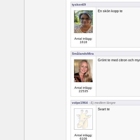
tysken69
En skön kopp te
Antal inlägg:
1618
SmålandsMira
Grönt te med citron och my
Antal inlägg:
22535
volpe1964
- Ej medlem längre
Svart te
Antal inlägg:
6106