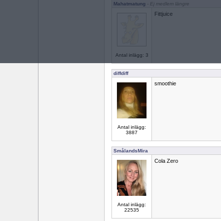
Mahatmatung
- Ej medlem längre
Fittjuice
Antal inlägg: 3
diffdiff
smoothie
Antal inlägg:
3887
SmålandsMira
Cola Zero
Antal inlägg:
22535