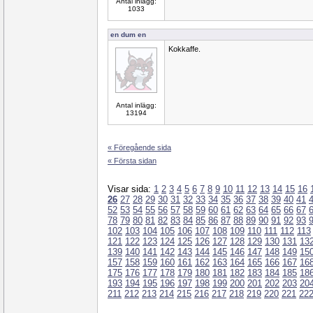
Antal inlägg:
1033
en dum en
Kokkaffe.
Antal inlägg:
13194
« Föregående sida
« Första sidan
Visar sida:
1
2
3
4
5
6
7
8
9
10
11
12
13
14
15
16
26
27
28
29
30
31
32
33
34
35
36
37
38
39
40
41
52
53
54
55
56
57
58
59
60
61
62
63
64
65
66
67
78
79
80
81
82
83
84
85
86
87
88
89
90
91
92
93
102
103
104
105
106
107
108
109
110
111
112
113
121
122
123
124
125
126
127
128
129
130
131
13
139
140
141
142
143
144
145
146
147
148
149
15
157
158
159
160
161
162
163
164
165
166
167
16
175
176
177
178
179
180
181
182
183
184
185
18
193
194
195
196
197
198
199
200
201
202
203
20
211
212
213
214
215
216
217
218
219
220
221
22