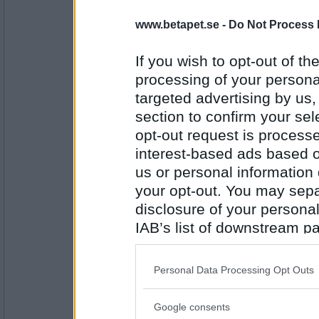
Mormodern49
www.betapet.se -
Do Not Process 
Kaffe
If you wish to opt-out of the
processing of your personal
Antal inlägg:
targeted advertising by us
8354
section to confirm your sel
en dum en
opt-out request is proces
Kaffe
interest-based ads based o
us or personal information d
your opt-out. You may separ
Antal inlägg:
disclosure of your personal
13194
IAB’s list of downstream pa
hon
also be disclosed by us to 
Kaffe med mjölk
Downstream Participants
th
Personal Data Processing Opt Outs
third parties.
Antal inlägg:
Google consents
5144
Please note that this web