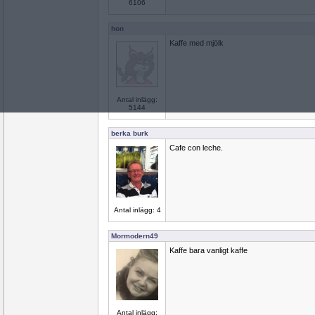
6106
hon
Kaffe med mjölk
Antal inlägg:
5144
berka burk
Cafe con leche.
Antal inlägg: 4
Mormodern49
Kaffe bara vanligt kaffe
Antal inlägg: