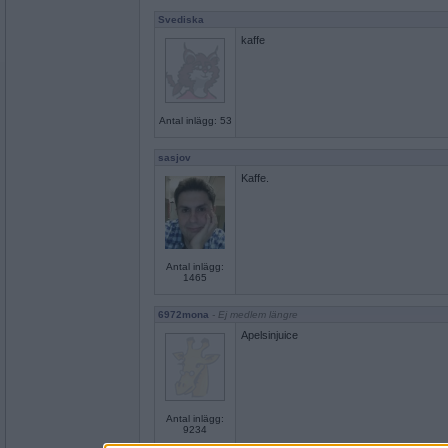
Svediska
kaffe
Antal inlägg: 53
sasjov
Kaffe.
Antal inlägg:
1465
6972mona
- Ej medlem längre
Apelsinjuice
Antal inlägg:
9234