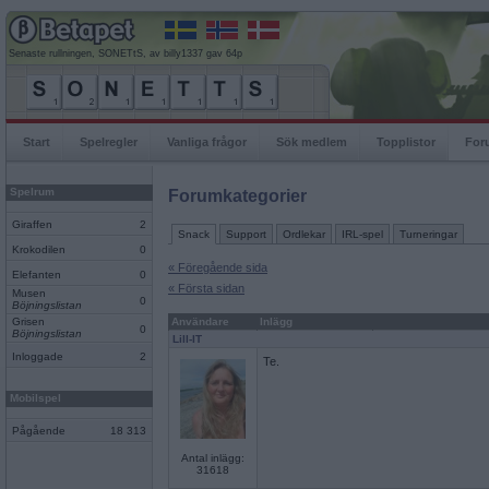
Senaste rullningen, SONETtS, av billy1337 gav 64p
Start
Spelregler
Vanliga frågor
Sök medlem
Topplistor
For
Spelrum
Forumkategorier
Giraffen
2
Snack
Support
Ordlekar
IRL-spel
Turneringar
Krokodilen
0
« Föregående sida
Elefanten
0
« Första sidan
Musen
0
Böjningslistan
Grisen
Användare
Inlägg
0
Böjningslistan
Lill-IT
Inloggade
2
Te.
Mobilspel
Pågående
18 313
Antal inlägg:
31618