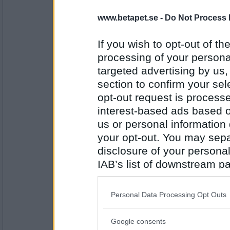
ValKnight
www.betapet.se -
Do Not Process 
Kaffe svart
If you wish to opt-out of the
processing of your personal
Antal inlägg: 845
targeted advertising by us
section to confirm your sel
Mormodern49
opt-out request is proces
Champagne
interest-based ads based o
us or personal information d
your opt-out. You may separ
Antal inlägg:
8354
disclosure of your personal
IAB’s list of downstream pa
mrs Stone
also be disclosed by us to 
Vina maipo
Downstream Participants
th
Personal Data Processing Opt Outs
third parties.
Google consents
Antal inlägg: 8
Please note that this web