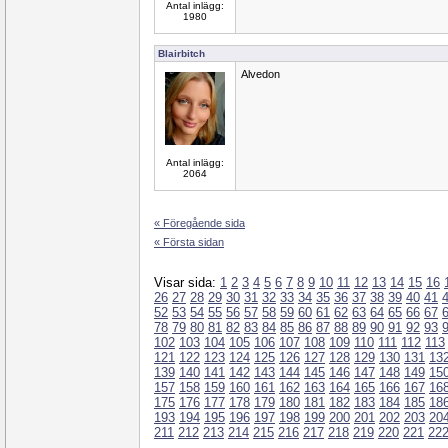
Antal inlägg:
1980
Blairbitch
Alvedon
Antal inlägg:
2064
« Föregående sida
« Första sidan
Visar sida:
1
2
3
4
5
6
7
8
9
10
11
12
13
14
15
16
26
27
28
29
30
31
32
33
34
35
36
37
38
39
40
41
52
53
54
55
56
57
58
59
60
61
62
63
64
65
66
67
78
79
80
81
82
83
84
85
86
87
88
89
90
91
92
93
102
103
104
105
106
107
108
109
110
111
112
113
121
122
123
124
125
126
127
128
129
130
131
13
139
140
141
142
143
144
145
146
147
148
149
15
157
158
159
160
161
162
163
164
165
166
167
16
175
176
177
178
179
180
181
182
183
184
185
18
193
194
195
196
197
198
199
200
201
202
203
20
211
212
213
214
215
216
217
218
219
220
221
22