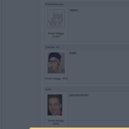
Prärieklocka
Vatten
Antal inlägg:
11487
Zumba 12
Kaffe
Antal inlägg: 455
bolo
passionsfrukt
Antal inlägg:
1061