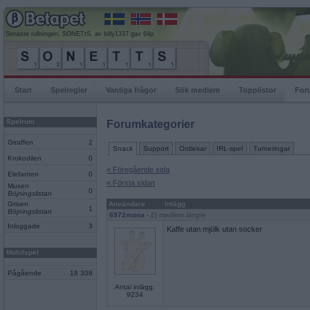
Senaste rullningen, SONETtS, av billy1337 gav 64p
Start
Spelregler
Vanliga frågor
Sök medlem
Topplistor
For
Spelrum
Forumkategorier
Giraffen
2
Snack
Support
Ordlekar
IRL-spel
Turneringar
Krokodilen
0
« Föregående sida
Elefanten
0
« Första sidan
Musen
0
Böjningslistan
Grisen
Användare
Inlägg
1
Böjningslistan
6972mona
- Ej medlem längre
Inloggade
3
Kaffe utan mjölk utan socker
Mobilspel
Pågående
18 308
Antal inlägg:
9234