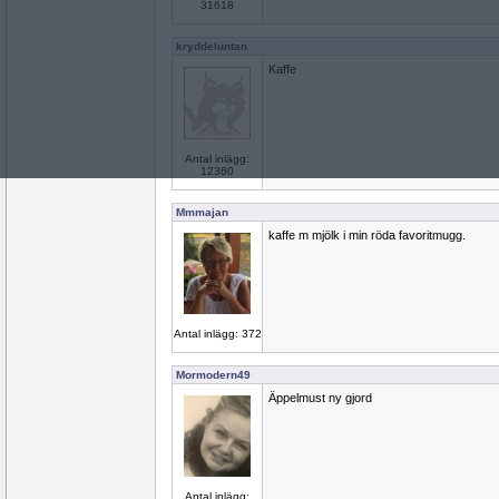
31618
kryddeluntan
Kaffe
Antal inlägg:
12360
Mmmajan
kaffe m mjölk i min röda favoritmugg.
Antal inlägg: 372
Mormodern49
Äppelmust ny gjord
Antal inlägg: