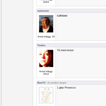
8354
myhranne
kaffelatte
Antal inlägg: 45
Tindris
Té med emser
Antal inlägg:
3510
Boel73
- Ej medlem längre
1 glas Prosecco