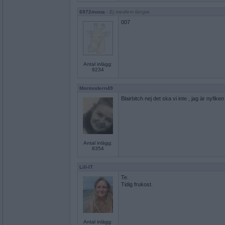
6972mona
- Ej medlem längre
007
Antal inlägg:
9234
Mormodern49
Blairbitch nej det ska vi inte , jag är nyfiken 
Antal inlägg:
8354
Lill-IT
Te.
Tidig frukost.
Antal inlägg: