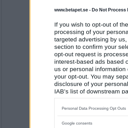
SmålandsMira
www.betapet.se -
Do Not Process 
Dagen andra stora glas med kaffe
If you wish to opt-out of the
processing of your personal
Antal inlägg:
targeted advertising by us
22535
section to confirm your sel
tysken69
opt-out request is proces
En stor kopp te
interest-based ads based o
us or personal information d
your opt-out. You may separ
Antal inlägg:
disclosure of your personal
1618
IAB’s list of downstream pa
SmålandsMira
also be disclosed by us to 
Varm glögg
Downstream Participants
th
Personal Data Processing Opt Outs
third parties.
Google consents
Please note that this web
Antal inlägg: