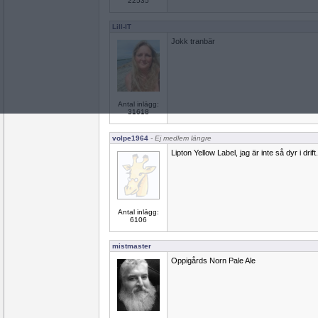
22535
Lill-IT
Jokk tranbär
Antal inlägg:
31618
volpe1964
- Ej medlem längre
Lipton Yellow Label, jag är inte så dyr i drift.
Antal inlägg:
6106
mistmaster
Oppigårds Norn Pale Ale