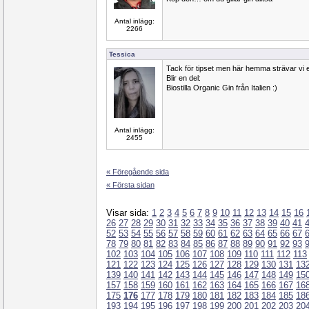
Antal inlägg:
2266
Tessica
Tack för tipset men här hemma strävar vi ef
Blir en del:
Biostilla Organic Gin från Italien :)
Antal inlägg:
2455
« Föregående sida
« Första sidan
Visar sida:
1
2
3
4
5
6
7
8
9
10
11
12
13
14
15
16
26
27
28
29
30
31
32
33
34
35
36
37
38
39
40
41
52
53
54
55
56
57
58
59
60
61
62
63
64
65
66
67
78
79
80
81
82
83
84
85
86
87
88
89
90
91
92
93
102
103
104
105
106
107
108
109
110
111
112
113
121
122
123
124
125
126
127
128
129
130
131
13
139
140
141
142
143
144
145
146
147
148
149
15
157
158
159
160
161
162
163
164
165
166
167
16
175
176
177
178
179
180
181
182
183
184
185
18
193
194
195
196
197
198
199
200
201
202
203
20