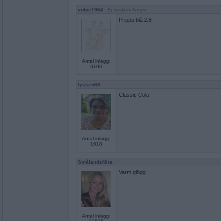
volpe1964
- Ej medlem längre
Pripps blå 2.8
Antal inlägg:
6106
tysken69
Classic Cola
Antal inlägg:
1618
SmålandsMira
Varm glögg
Antal inlägg: