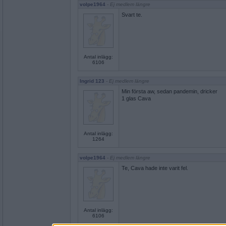
volpe1964
- Ej medlem längre
Svart te.
Antal inlägg:
6106
Ingrid 123
- Ej medlem längre
Min första aw, sedan pandemin, dricker
1 glas Cava
Antal inlägg:
1264
volpe1964
- Ej medlem längre
Te, Cava hade inte varit fel.
Antal inlägg:
6106