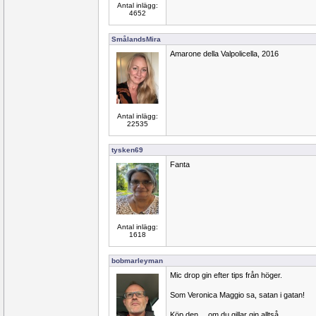
Antal inlägg:
4652
SmålandsMira
Amarone della Valpolicella, 2016
Antal inlägg:
22535
tysken69
Fanta
Antal inlägg:
1618
bobmarleyman
Mic drop gin efter tips från höger.
Som Veronica Maggio sa, satan i gatan!
Köp den… om du gillar gin alltså