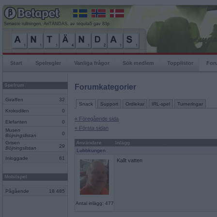
Senaste rullningen, AnTÄNDAS, av tequila5 gav 83p
Start
Spelregler
Vanliga frågor
Sök medlem
Topplistor
For
Spelrum
Forumkategorier
Giraffen
32
Snack
Support
Ordlekar
IRL-spel
Turneringar
Krokodilen
0
« Föregående sida
Elefanten
0
« Första sidan
Musen
0
Böjningslistan
Grisen
Användare
Inlägg
29
Böjningslistan
Lubbkungen
Inloggade
61
Kallt vatten
Mobilspel
Pågående
18 485
Antal inlägg: 477