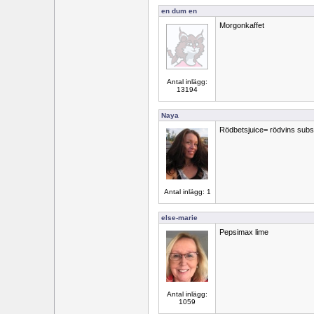
en dum en
Morgonkaffet
Antal inlägg:
13194
Naya
Rödbetsjuice= rödvins subst
Antal inlägg: 1
else-marie
Pepsimax lime
Antal inlägg:
1059