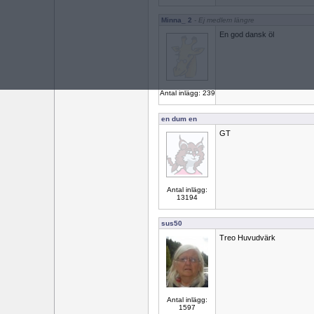
Minna_ 2
- Ej medlem längre
En god dansk öl
Antal inlägg: 239
en dum en
GT
Antal inlägg:
13194
sus50
Treo Huvudvärk
Antal inlägg:
1597