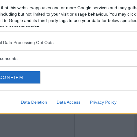
2022-10-25 06:41
Vill du bli
 that this website/app uses one or more Google services and may gath
medlem?
including but not limited to your visit or usage behaviour. You may click 
 to Google and its third-party tags to use your data for below specifi
Skapa nytt konto
ogle consent section.
l Data Processing Opt Outs
2022-10-25 21:20
consents
CONFIRM
2022-10-27 09:19
Data Deletion
Data Access
Privacy Policy