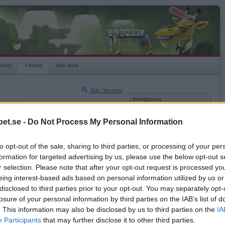
istor
Forum
Min sida
Sök i forumet
Inloggning
rneringar
Användare
et.se -
Do Not Process My Personal Information
Nästa sida »
Lösenord
Sista sidan »
to opt-out of the sale, sharing to third parties, or processing of your per
Kom ihåg mig
2022-10-24 20:40
formation for targeted advertising by us, please use the below opt-out s
Logga in
itt
r selection. Please note that after your opt-out request is processed y
eing interest-based ads based on personal information utilized by us or
Glömt ditt lösenord?
Få ny aktiveringslänk
disclosed to third parties prior to your opt-out. You may separately opt-
losure of your personal information by third parties on the IAB’s list of
. This information may also be disclosed by us to third parties on the
IA
Betapet är gratis!
Participants
that may further disclose it to other third parties.