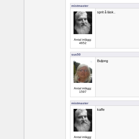
mistmaster
sprit å läsk..
Antal inlägg:
4652
sus50
Buljong
Antal inlägg:
1597
mistmaster
kaffe
Antal inlägg: