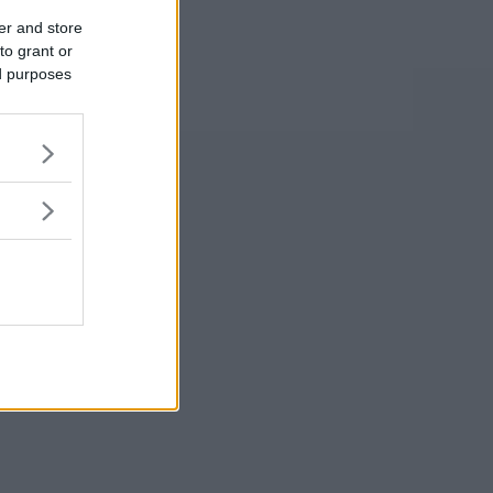
er and store
to grant or
ed purposes