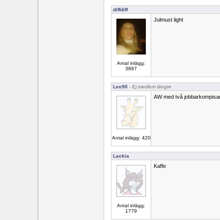
diffdiff
Julmust light
Antal inlägg:
3887
Lee90
- Ej medlem längre
AW med två jobbarkompisar .v
Antal inlägg: 420
Lackia
Kaffe
Antal inlägg:
1779