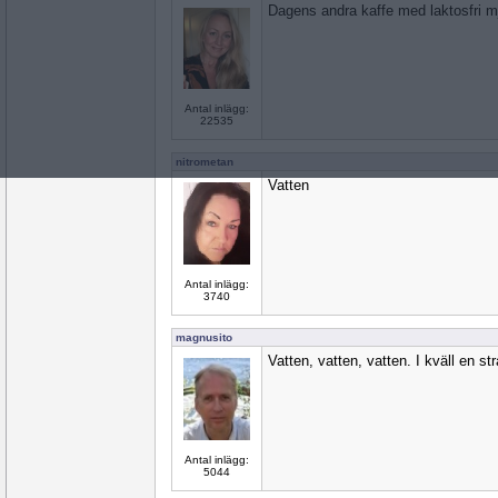
Dagens andra kaffe med laktosfri m
Antal inlägg:
22535
nitrometan
Vatten
Antal inlägg:
3740
magnusito
Vatten, vatten, vatten. I kväll en st
Antal inlägg:
5044