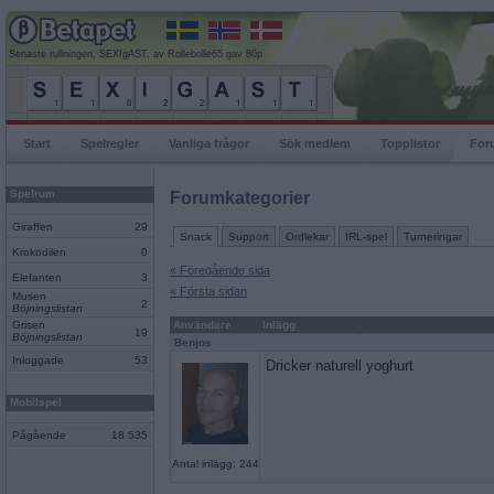
Senaste rullningen, SEXIgAST, av Rollebolle65 gav 80p
Start
Spelregler
Vanliga frågor
Sök medlem
Topplistor
For
Spelrum
Forumkategorier
Giraffen
29
Snack
Support
Ordlekar
IRL-spel
Turneringar
Krokodilen
0
« Föregående sida
Elefanten
3
« Första sidan
Musen
2
Böjningslistan
Grisen
Användare
Inlägg
19
Böjningslistan
Benjos
Inloggade
53
Dricker naturell yoghurt
Mobilspel
Pågående
18 535
Antal inlägg: 244