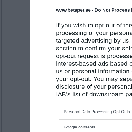
Glenn Skifs
Och lite starkt kaffe på det för att s
www.betapet.se -
Do Not Process 
If you wish to opt-out of the
processing of your personal
Antal inlägg: 959
targeted advertising by us
tysken69
section to confirm your sel
Citrus läsk och kallt är den också
opt-out request is proces
interest-based ads based o
us or personal information d
Antal inlägg:
your opt-out. You may separ
1618
disclosure of your personal
SmålandsMira
IAB’s list of downstream pa
Pepsi Max
also be disclosed by us to 
Downstream Participants
th
Personal Data Processing Opt Outs
third parties.
Antal inlägg:
22535
Google consents
Please note that this web