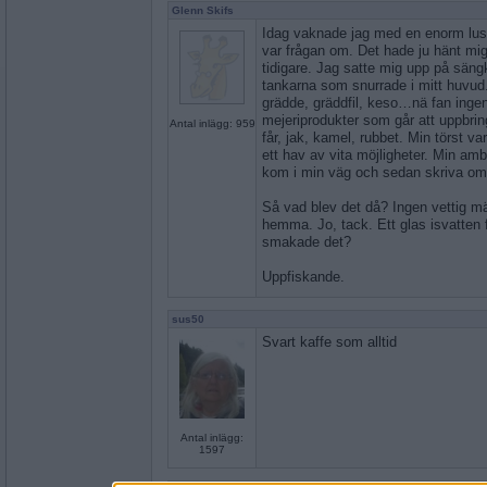
Glenn Skifs
Idag vaknade jag med en enorm lust.
var frågan om. Det hade ju hänt mig 
tidigare. Jag satte mig upp på säng
tankarna som snurrade i mitt huvud. 
grädde, gräddfil, keso…nä fan inge
mejeriprodukter som går att uppbringa
Antal inlägg: 959
får, jak, kamel, rubbet. Min törst v
ett hav av vita möjligheter. Min ambi
kom i min väg och sedan skriva om 
Så vad blev det då? Ingen vettig män
hemma. Jo, tack. Ett glas isvatten f
smakade det?
Uppfiskande.
sus50
Svart kaffe som alltid
Antal inlägg:
1597