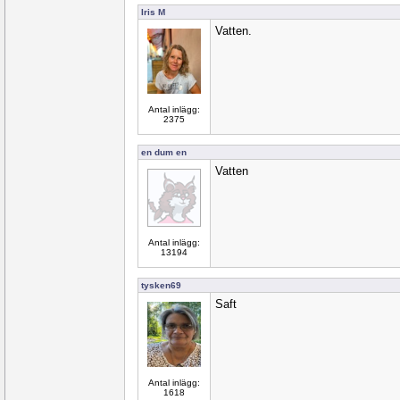
Iris M
Vatten.
Antal inlägg:
2375
en dum en
Vatten
Antal inlägg:
13194
tysken69
Saft
Antal inlägg:
1618