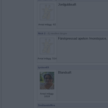
Jordgubbsaft
Antal inlägg: 92
Nick 2
- Ej medlem längre
Färskpressad apelsin /morotsjuice, 
Antal inlägg: 514
tysken69
Blandsaft
Antal inlägg:
1618
SmålandsMira