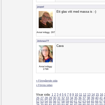
jaapal
Ett glas vitt med massa is :-)
Antal inlägg: 287
Jelenas77
Cava
Antal inlägg:
1798
« Föregående sida
« Första sidan
Visar sida:
1
2
3
4
5
6
7
8
9
10
11
12
13
14
15
16
26
27
28
29
30
31
32
33
34
35
36
37
38
39
40
41
52
53
54
55
56
57
58
59
60
61
62
63
64
65
66
67