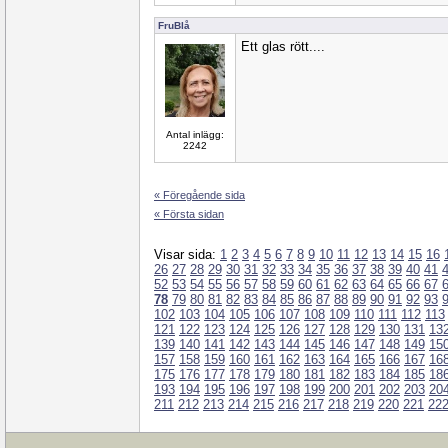
FruBlå
Ett glas rött....
Antal inlägg:
2242
« Föregående sida
« Första sidan
Visar sida:
1
2
3
4
5
6
7
8
9
10
11
12
13
14
15
16
26
27
28
29
30
31
32
33
34
35
36
37
38
39
40
41
52
53
54
55
56
57
58
59
60
61
62
63
64
65
66
67
78
79
80
81
82
83
84
85
86
87
88
89
90
91
92
93
102
103
104
105
106
107
108
109
110
111
112
113
121
122
123
124
125
126
127
128
129
130
131
13
139
140
141
142
143
144
145
146
147
148
149
15
157
158
159
160
161
162
163
164
165
166
167
16
175
176
177
178
179
180
181
182
183
184
185
18
193
194
195
196
197
198
199
200
201
202
203
20
211
212
213
214
215
216
217
218
219
220
221
22