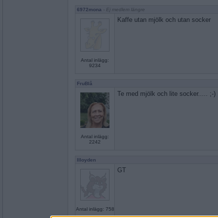
6972mona
- Ej medlem längre
Kaffe utan mjölk och utan socker
Antal inlägg:
9234
FruBlå
Te med mjölk och lite socker..... ;-)
Antal inlägg:
2242
llloyden
GT
Antal inlägg: 758