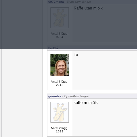
6972mona
- Ej medlem längre
Kaffe utan mjölk
Antal inlägg:
9234
FruBlå
Te
Antal inlägg:
2242
greentea
- Ej medlem längre
kaffe m mjölk
Antal inlägg:
1033