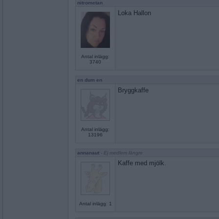
nitrometan
Loka Hallon
Antal inlägg:
3740
en dum en
Bryggkaffe
Antal inlägg:
13196
annanaut
- Ej medlem längre
Kaffe med mjölk.
Antal inlägg: 1