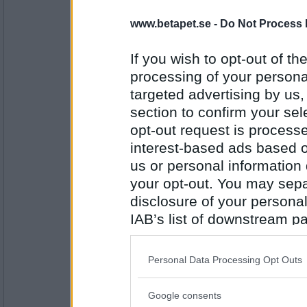
llloyden
www.betapet.se -
Do Not Process 
Kan man kombinera vätskeintaget (a
antalet poäng? Fan, det borde väl al
Är jag ute i det blå om jag undrar 
If you wish to opt-out of the
än nykter, deprimerad, uppåt. asfull e
och t.o.m. vet att du ska förlora om
processing of your personal
eller fel??
Antal inlägg: 758
targeted advertising by us
section to confirm your sel
Jelenas77
Te
opt-out request is proces
interest-based ads based o
us or personal information d
your opt-out. You may separ
Antal inlägg:
1798
disclosure of your personal
IAB’s list of downstream pa
jessieShanti
Kaffe
also be disclosed by us to 
Downstream Participants
th
Personal Data Processing Opt Outs
third parties.
Antal inlägg: 105
Google consents
Please note that this web