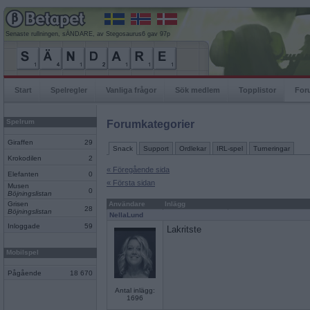
Senaste rullningen, sÄNDARE, av Stegosaurus6 gav 97p
Start
Spelregler
Vanliga frågor
Sök medlem
Topplistor
For
Spelrum
Forumkategorier
Giraffen
29
Snack
Support
Ordlekar
IRL-spel
Turneringar
Krokodilen
2
« Föregående sida
Elefanten
0
« Första sidan
Musen
0
Böjningslistan
Grisen
Användare
Inlägg
28
Böjningslistan
NellaLund
Inloggade
59
Lakritste
Mobilspel
Pågående
18 670
Antal inlägg:
1696