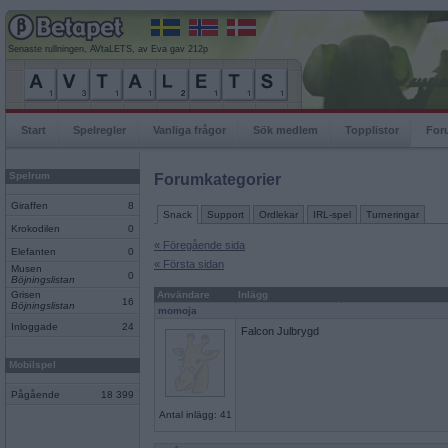
Senaste rullningen, AVtaLETS, av Eva gav 212p
Start
Spelregler
Vanliga frågor
Sök medlem
Topplistor
For
Spelrum
Forumkategorier
Giraffen
8
Snack
Support
Ordlekar
IRL-spel
Turneringar
Krokodilen
0
« Föregående sida
Elefanten
0
« Första sidan
Musen
0
Böjningslistan
Grisen
Användare
Inlägg
16
Böjningslistan
momoja
Inloggade
24
Falcon Julbrygd
Mobilspel
Pågående
18 399
Antal inlägg: 41