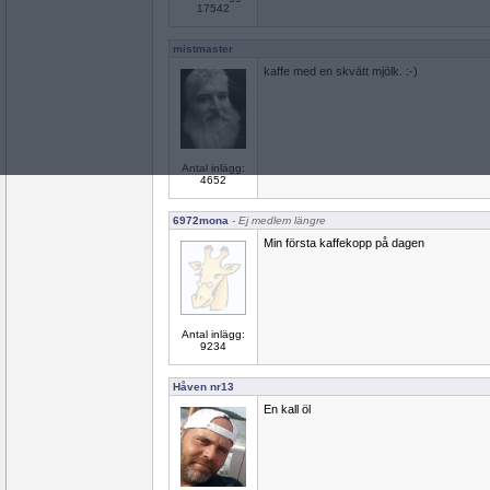
17542
mistmaster
kaffe med en skvätt mjölk. :-)
Antal inlägg:
4652
6972mona
- Ej medlem längre
Min första kaffekopp på dagen
Antal inlägg:
9234
Håven nr13
En kall öl