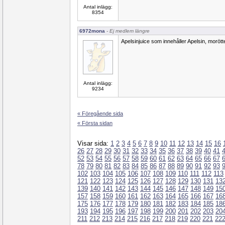
Antal inlägg:
8354
6972mona
- Ej medlem längre
Apelsinjuice som innehåller Apelsin, morötter
Antal inlägg:
9234
« Föregående sida
« Första sidan
Visar sida:
1
2
3
4
5
6
7
8
9
10
11
12
13
14
15
16
26
27
28
29
30
31
32
33
34
35
36
37
38
39
40
41
52
53
54
55
56
57
58
59
60
61
62
63
64
65
66
67
78
79
80
81
82
83
84
85
86
87
88
89
90
91
92
93
102
103
104
105
106
107
108
109
110
111
112
113
121
122
123
124
125
126
127
128
129
130
131
13
139
140
141
142
143
144
145
146
147
148
149
15
157
158
159
160
161
162
163
164
165
166
167
16
175
176
177
178
179
180
181
182
183
184
185
18
193
194
195
196
197
198
199
200
201
202
203
20
211
212
213
214
215
216
217
218
219
220
221
22