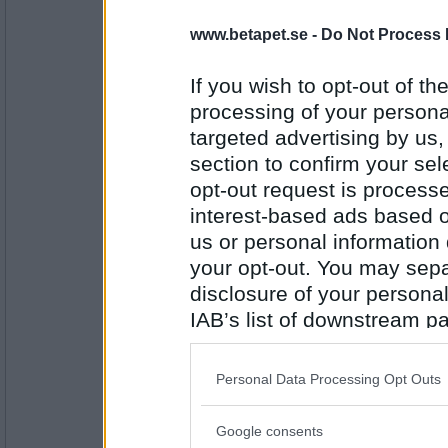
6972mona
- Ej medlem längre
www.betapet.se -
Do Not Process 
Blåbärste
If you wish to opt-out of the
processing of your personal
targeted advertising by us
Antal inlägg:
9234
section to confirm your sel
SmålandsMira
opt-out request is proces
Kaffe m laktosfri mjölk
interest-based ads based o
us or personal information d
your opt-out. You may separ
disclosure of your personal
Antal inlägg:
22535
IAB’s list of downstream pa
6972mona
- Ej medlem längre
also be disclosed by us to 
Julmust
Downstream Participants
th
Personal Data Processing Opt Outs
third parties.
Google consents
Please note that this web
Antal inlägg: