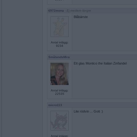
6972mona
- Ej medlem längre
Blåbärste
Antal inlägg:
9234
SmålandsMira
Ett glas Montico the Italian Zinfandel
Antal inlägg:
22535
micro113
Lite rödvin ... Gott :)
Antal inlägg: