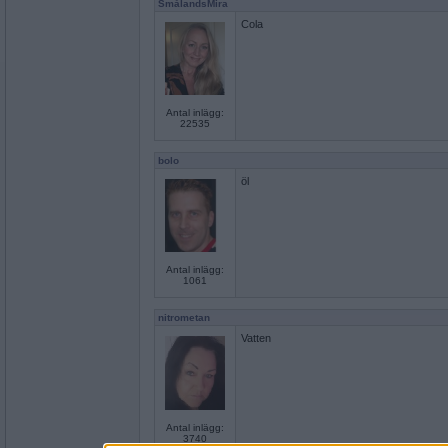
SmålandsMira
Cola
Antal inlägg:
22535
bolo
öl
Antal inlägg:
1061
nitrometan
Vatten
Antal inlägg:
3740