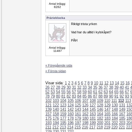
Antal inlägg:
8262
Prärieklocka
Riktigt trista yrken
Vad har du alltid i kylskåpet?
PÅH
Antal inlägg:
11487
« Föregående sida
« Första sidan
Visar sida:
1
2
3
4
5
6
7
8
9
10
11
12
13
14
15
16
26
27
28
29
30
31
32
33
34
35
36
37
38
39
40
41
52
53
54
55
56
57
58
59
60
61
62
63
64
65
66
67
78
79
80
81
82
83
84
85
86
87
88
89
90
91
92
93
102
103
104
105
106
107
108
109
110
111
112
113
121
122
123
124
125
126
127
128
129
130
131
13
139
140
141
142
143
144
145
146
147
148
149
15
157
158
159
160
161
162
163
164
165
166
167
16
175
176
177
178
179
180
181
182
183
184
185
18
193
194
195
196
197
198
199
200
201
202
203
20
211
212
213
214
215
216
217
218
219
220
221
22
229
230
231
232