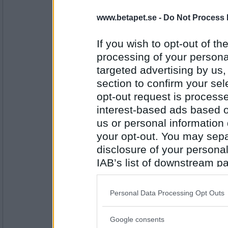
www.betapet.se -
Do Not Process 
goodie2
Brakare under frukosten
If you wish to opt-out of the
Vad ska du bli när du blir stor?
processing of your personal
S e h
targeted advertising by us
Antal inlägg:
1163
section to confirm your sel
opt-out request is proces
Prärieklocka
interest-based ads based o
Silverhårig envis historieberättare
us or personal information d
Ditt knep för att städningen ska bli roligare
your opt-out. You may separ
MIK
disclosure of your personal
Antal inlägg:
11487
IAB’s list of downstream pa
Aspelicious
- Ej medlem längre
also be disclosed by us to 
Munkar I Kubik
Downstream Participants
th
Personal Data Processing Opt Outs
Godaste tilltugget?
third parties.
H F V
Google consents
Please note that this web
Antal inlägg: 128