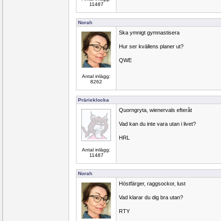
11487
Norah
Ska ymnigt gymnastisera
Hur ser kvällens planer ut?
QWE
Antal inlägg:
8262
Prärieklocka
Quorngryta, wienervals efteråt
Vad kan du inte vara utan i livet?
HRL
Antal inlägg:
11487
Norah
Höstfärger, raggsockor, lust
Vad klarar du dig bra utan?
RTY