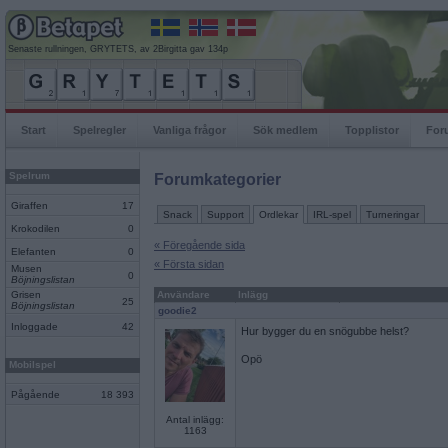
Senaste rullningen, GRYTETS, av 2Birgitta gav 134p
Start
Spelregler
Vanliga frågor
Sök medlem
Topplistor
For
Spelrum
Forumkategorier
Giraffen
17
Snack
Support
Ordlekar
IRL-spel
Turneringar
Krokodilen
0
« Föregående sida
Elefanten
0
« Första sidan
Musen
0
Böjningslistan
Grisen
Användare
Inlägg
25
Böjningslistan
goodie2
Inloggade
42
Hur bygger du en snögubbe helst?
Opö
Mobilspel
Pågående
18 393
Antal inlägg:
1163