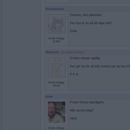
Prärieklocka
Österut, men jättenära
Hur bra är du på att laga mat?
GNA
Antal inlägg:
11487
Bellarom
- Ej medlem längre
Gröten nästan aptitlig
Hur gör du för att inte somna när du har tr
P F N
Antal inlägg:
4220
pogu
Pratar finska naturligtvis
Mår du bra idag?
HHH
Antal inlägg: