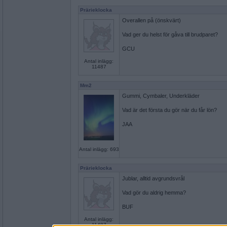
Prärieklocka
Overallen på (önskvärt)
Vad ger du helst för gåva till brudparet?
GCU
Antal inlägg:
11487
Mm2
Gummi, Cymbaler, Underkläder
Vad är det första du gör när du får lön?
JAA
Antal inlägg: 693
Prärieklocka
Jublar, alltid avgrundsvrål
Vad gör du aldrig hemma?
BUF
Antal inlägg:
11487