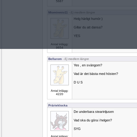
5687
Miominmio11
- Ej medlem längre
Helg härligt humör:)
Gillar du att dansa?
YES
Antal inlägg:
9654
Bellarom
- Ej medlem längre
Yes , en svängom?
Vad är det bästa med hösten?
D U S
Antal inlägg:
4220
Prärieklocka
De underbara stearinljusen
Vad ska du göra i helgen?
SYG
Antal inlägg: